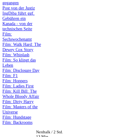
gegangen
Post von der Justiz
IngDiba führt ggf.
Gebühren ein
Kanada - von der
technischen Seite
Film:
Sechswochenamt
Film: Walk Hard: The
Dewey Cox Story
Film: Whiplash
Film: So klingt das
Leben
Film: Disclosure Day
Film: F1
Film: Hoppers
Film: Ladies First
Film: Kill Bill: The
Whole Bloody Affair
Film: Dirty Harry
Film: Masters of the
Universe
Film: Hundstage
Film: Backrooms
Nerdtalk / 2 Std.
13 Min.