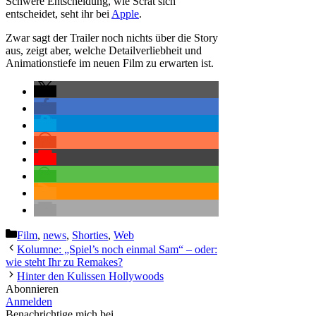
Schwere Entscheidung, wie Scrat sich
entscheidet, seht ihr bei
Apple
.
Zwar sagt der Trailer noch nichts über die Story
aus, zeigt aber, welche Detailverliebheit und
Animationstiefe im neuen Film zu erwarten ist.
Kategorien
Film
,
news
,
Shorties
,
Web
Kolumne: „Spiel’s noch einmal Sam“ – oder:
wie steht Ihr zu Remakes?
Hinter den Kulissen Hollywoods
Abonnieren
Anmelden
Benachrichtige mich bei