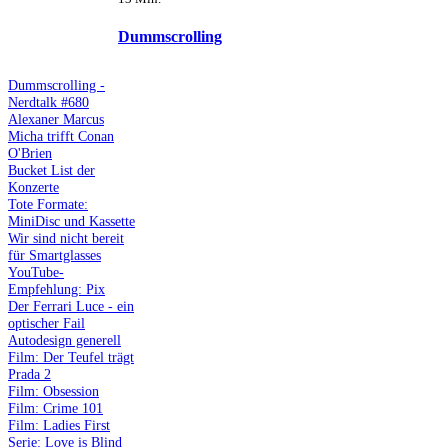
Dummscrolling
Dummscrolling -
Nerdtalk #680
Alexaner Marcus
Micha trifft Conan
O'Brien
Bucket List der
Konzerte
Tote Formate:
MiniDisc und Kassette
Wir sind nicht bereit
für Smartglasses
YouTube-
Empfehlung: Pix
Der Ferrari Luce - ein
optischer Fail
Autodesign generell
Film: Der Teufel trägt
Prada 2
Film: Obsession
Film: Crime 101
Film: Ladies First
Serie: Love is Blind