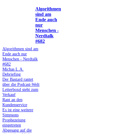
Algorithmen
sind am
Ende auch
nur
Menschen -
Nerdtalk
#682
Algorithmen sind am
Ende auch nur
Menschen - Nerdtalk
#682
Michas L.A.
Debriefing
Der Bastard rantet
über die Podcast-Welt
Letterboxd steht zum
Verkauf
Rant an den
Kundenservice
Es ist eine weitere
Simpsons
Prophezeiung
eingetreten
Abgesang auf die