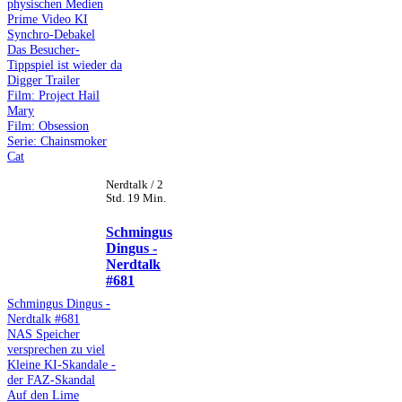
physischen Medien
Prime Video KI
Synchro-Debakel
Das Besucher-
Tippspiel ist wieder da
Digger Trailer
Film: Project Hail
Mary
Film: Obsession
Serie: Chainsmoker
Cat
Nerdtalk / 2
Std. 19 Min.
Schmingus
Dingus -
Nerdtalk
#681
Schmingus Dingus -
Nerdtalk #681
NAS Speicher
versprechen zu viel
Kleine KI-Skandale -
der FAZ-Skandal
Auf den Lime