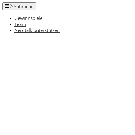
Zum
Submenü
Inhalt
springen
Gewinnspiele
Team
Nerdtalk unterstützen