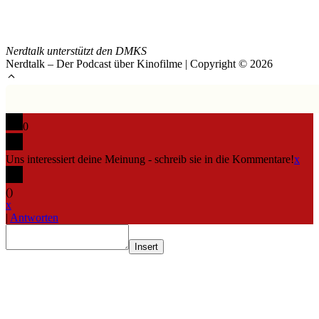
Nerdtalk unterstützt den DMKS
Nerdtalk – Der Podcast über Kinofilme | Copyright © 2026
0
Uns interessiert deine Meinung - schreib sie in die Kommentare!
x
(
)
x
|
Antworten
Insert