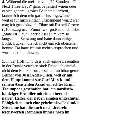
4. Während die meisten von „72 Stunden – The
Next Three Days“ ganz begeistert waren oder
er sich generell großer Beliebtheit erfreut,
konnte ich dem rein gar nichts abgewinnen,
weil er für mich einfach unspannend war. Zwar
mag ich grundsätzlich Filme mit Russell Crowe
(„Todeszug nach Yuma“ war groß und ich liebe
„State Of Play“), aber dieser Film kam so
langsam in Schwung und hatte dann einige
Logik-Lücken, die ich nicht einfach übersehen
konnte. Da hatte ich mir mehr versprochen und
wurde derb enttäuscht.
5. In der Hoffnung, dass auch einige Leseratten
in der Runde vertreten sind: Fröne ich einmal
nicht dem Filmkonsum, lese ich furchtbar gerne
Bücher von
Jussi Adler-Olsen, weil er mit
dem Hauptkommissar Carl Mørck und
seinem Assistenten Assad ein echtes Krimi-
Traumpaar geschaffen hat: ein nordisch-
kautziger Ermittler mit einem herrlich
naiven Helfer, der neben einigen ungeahnten
Fähigkeiten auch eine geheimnisvolle dunkle
Seite inne hat, die auch nach drei sehr
lesenswerten Romanen immer noch im