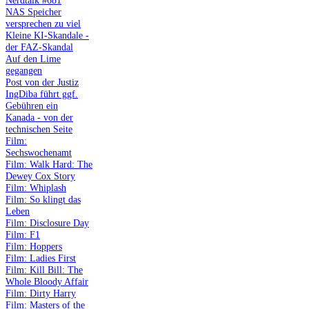
Nerdtalk #681
NAS Speicher
versprechen zu viel
Kleine KI-Skandale -
der FAZ-Skandal
Auf den Lime
gegangen
Post von der Justiz
IngDiba führt ggf.
Gebühren ein
Kanada - von der
technischen Seite
Film:
Sechswochenamt
Film: Walk Hard: The
Dewey Cox Story
Film: Whiplash
Film: So klingt das
Leben
Film: Disclosure Day
Film: F1
Film: Hoppers
Film: Ladies First
Film: Kill Bill: The
Whole Bloody Affair
Film: Dirty Harry
Film: Masters of the