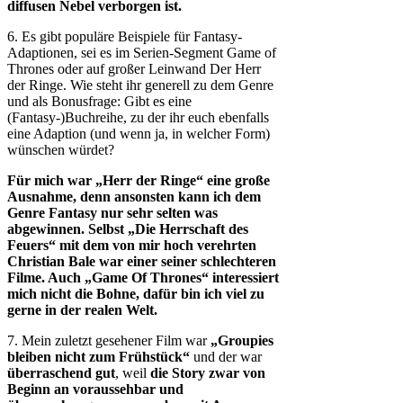
diffusen Nebel verborgen ist.
6. Es gibt populäre Beispiele für Fantasy-
Adaptionen, sei es im Serien-Segment Game of
Thrones oder auf großer Leinwand Der Herr
der Ringe. Wie steht ihr generell zu dem Genre
und als Bonusfrage: Gibt es eine
(Fantasy-)Buchreihe, zu der ihr euch ebenfalls
eine Adaption (und wenn ja, in welcher Form)
wünschen würdet?
Für mich war „Herr der Ringe“ eine große
Ausnahme, denn ansonsten kann ich dem
Genre Fantasy nur sehr selten was
abgewinnen. Selbst „Die Herrschaft des
Feuers“ mit dem von mir hoch verehrten
Christian Bale war einer seiner schlechteren
Filme. Auch „Game Of Thrones“ interessiert
mich nicht die Bohne, dafür bin ich viel zu
gerne in der realen Welt.
7. Mein zuletzt gesehener Film war
„Groupies
bleiben nicht zum Frühstück“
und der war
überraschend gut
, weil
die Story zwar von
Beginn an voraussehbar und