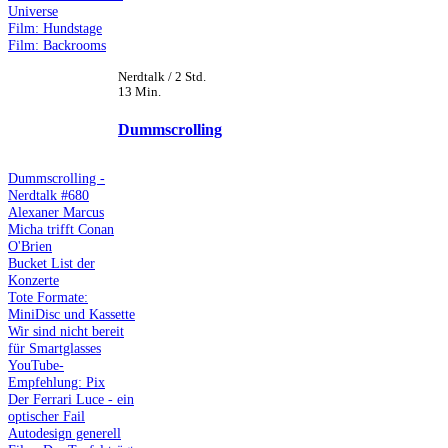
Universe
Film: Hundstage
Film: Backrooms
Nerdtalk / 2 Std.
13 Min.
Dummscrolling
Dummscrolling -
Nerdtalk #680
Alexaner Marcus
Micha trifft Conan
O'Brien
Bucket List der
Konzerte
Tote Formate:
MiniDisc und Kassette
Wir sind nicht bereit
für Smartglasses
YouTube-
Empfehlung: Pix
Der Ferrari Luce - ein
optischer Fail
Autodesign generell