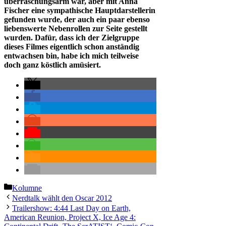
überraschungsarm war, aber mit Anna
Fischer eine sympathische Hauptdarstellerin
gefunden wurde, der auch ein paar ebenso
liebenswerte Nebenrollen zur Seite gestellt
wurden. Dafür, dass ich der Zielgruppe
dieses Filmes eigentlich schon anständig
entwachsen bin, habe ich mich teilweise
doch ganz köstlich amüsiert.
Kategorien
Kolumne
Nerdtalk wählt den Oscar 2012
Trailershow: 4:44 Last Day on Earth,
American Reunion, Project X, Ice Age 4: