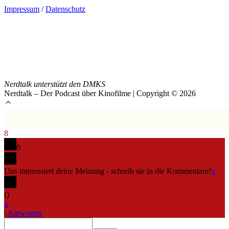
Impressum
/
Datenschutz
Nerdtalk unterstützt den DMKS
Nerdtalk – Der Podcast über Kinofilme | Copyright © 2026
8
0
Uns interessiert deine Meinung - schreib sie in die Kommentare!
x
(
)
x
|
Antworten