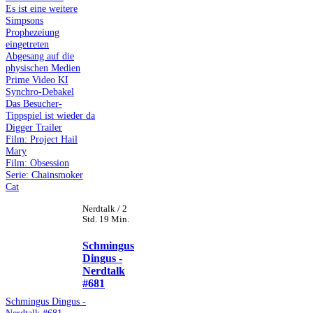
Es ist eine weitere
Simpsons
Prophezeiung
eingetreten
Abgesang auf die
physischen Medien
Prime Video KI
Synchro-Debakel
Das Besucher-
Tippspiel ist wieder da
Digger Trailer
Film: Project Hail
Mary
Film: Obsession
Serie: Chainsmoker
Cat
Nerdtalk / 2
Std. 19 Min.
Schmingus
Dingus -
Nerdtalk
#681
Schmingus Dingus -