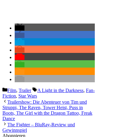
Kategorien
Schlagwörter
Film
,
Trailer
A Light in the Darkness
,
Fan-
Fiction
,
Star Wars
Trailershow: Die Abenteuer von Tim und
Struppi, The Raven, Tower Heist, Puss in
Boots, The Girl with the Dragon Tattoo, Freak
Dance
The Fighter – BluRay-Review und
Gewinnspiel
Abonnieren