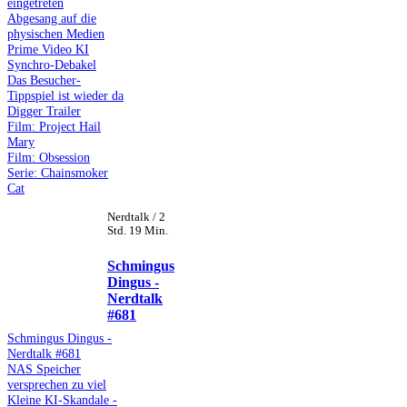
eingetreten
Abgesang auf die
physischen Medien
Prime Video KI
Synchro-Debakel
Das Besucher-
Tippspiel ist wieder da
Digger Trailer
Film: Project Hail
Mary
Film: Obsession
Serie: Chainsmoker
Cat
Nerdtalk / 2
Std. 19 Min.
Schmingus
Dingus -
Nerdtalk
#681
Schmingus Dingus -
Nerdtalk #681
NAS Speicher
versprechen zu viel
Kleine KI-Skandale -