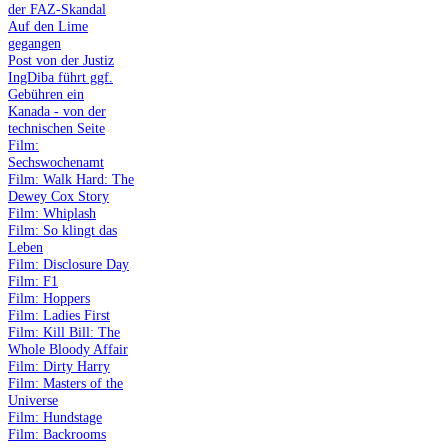
der FAZ-Skandal
Auf den Lime
gegangen
Post von der Justiz
IngDiba führt ggf.
Gebühren ein
Kanada - von der
technischen Seite
Film:
Sechswochenamt
Film: Walk Hard: The
Dewey Cox Story
Film: Whiplash
Film: So klingt das
Leben
Film: Disclosure Day
Film: F1
Film: Hoppers
Film: Ladies First
Film: Kill Bill: The
Whole Bloody Affair
Film: Dirty Harry
Film: Masters of the
Universe
Film: Hundstage
Film: Backrooms