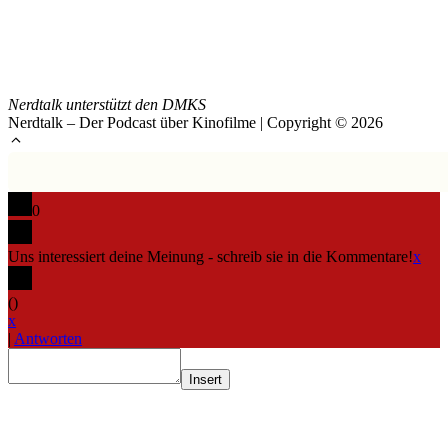
Nerdtalk unterstützt den DMKS
Nerdtalk – Der Podcast über Kinofilme | Copyright © 2026
0
Uns interessiert deine Meinung - schreib sie in die Kommentare!
x
(
)
x
|
Antworten
Insert