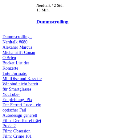
Nerdtalk / 2 Std.
13 Min.
Dummscrolling
Dummscrolling -
Nerdtalk #680
Alexaner Marcus
Micha trifft Conan
O'Brien
Bucket List der
Konzerte
Tote Formate:
MiniDisc und Kassette
Wir sind nicht bereit
für Smartglasses
YouTube-
Empfehlung: Pix
Der Ferrari Luce - ein
optischer Fail
Autodesign generell
Film: Der Teufel trägt
Prada 2
Film: Obsession
Film: Crime 101