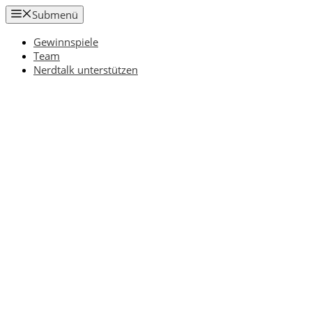
Zum
Submenü
Inhalt
springen
Gewinnspiele
Team
Nerdtalk unterstützen