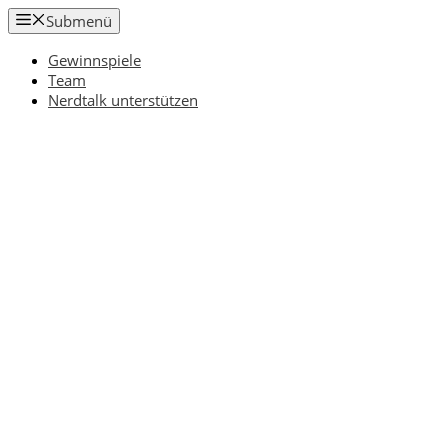
Zum
Submenü
Inhalt
springen
Gewinnspiele
Team
Nerdtalk unterstützen