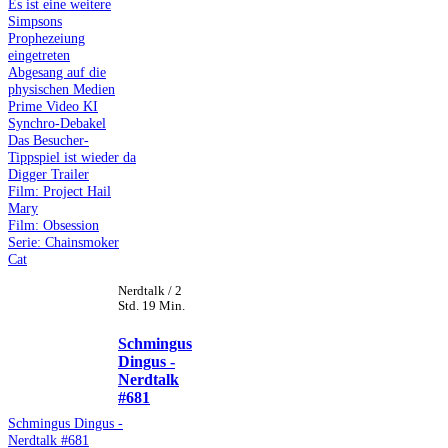
Es ist eine weitere
Simpsons
Prophezeiung
eingetreten
Abgesang auf die
physischen Medien
Prime Video KI
Synchro-Debakel
Das Besucher-
Tippspiel ist wieder da
Digger Trailer
Film: Project Hail
Mary
Film: Obsession
Serie: Chainsmoker
Cat
Nerdtalk / 2
Std. 19 Min.
Schmingus
Dingus -
Nerdtalk
#681
Schmingus Dingus -
Nerdtalk #681