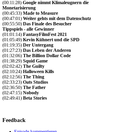
(00:11:28)
Google nimmt Klimaleugnern die
Monetarisierung
(00:45:33)
Made to Measure
(00:47:01)
Weiter gehts mit dem Datenschutz
(00:55:50)
Das Finale des Besucher
Tippspiels - alle Gewinner
(01:01:14)
FantasyFilmFest 2021
(01:05:49)
Kevin Kühnert und die SPD
(01:19:35)
Der Untergang
(01:27:23)
Das Leben der Anderen
(01:32:06)
The Billion Dollar Code
(01:38:29)
Squid Game
(02:02:42)
The Guilty
(02:10:24)
Halloween Kills
(02:12:56)
The Thing
(02:33:23)
Oats Studios
(02:36:50)
The Father
(02:47:15)
Nobody
(02:49:41)
Beta Stories
Feedback
Episode kommentieren