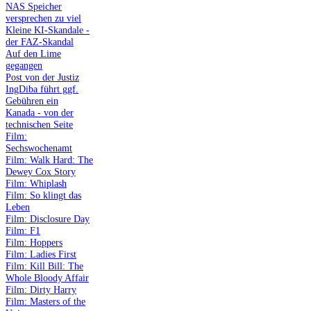
NAS Speicher
versprechen zu viel
Kleine KI-Skandale -
der FAZ-Skandal
Auf den Lime
gegangen
Post von der Justiz
IngDiba führt ggf.
Gebühren ein
Kanada - von der
technischen Seite
Film:
Sechswochenamt
Film: Walk Hard: The
Dewey Cox Story
Film: Whiplash
Film: So klingt das
Leben
Film: Disclosure Day
Film: F1
Film: Hoppers
Film: Ladies First
Film: Kill Bill: The
Whole Bloody Affair
Film: Dirty Harry
Film: Masters of the