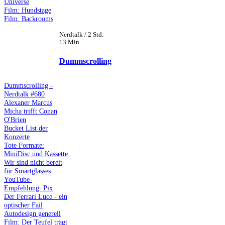
Universe
Film: Hundstage
Film: Backrooms
Nerdtalk / 2 Std.
13 Min.
Dummscrolling
Dummscrolling -
Nerdtalk #680
Alexaner Marcus
Micha trifft Conan
O'Brien
Bucket List der
Konzerte
Tote Formate:
MiniDisc und Kassette
Wir sind nicht bereit
für Smartglasses
YouTube-
Empfehlung: Pix
Der Ferrari Luce - ein
optischer Fail
Autodesign generell
Film: Der Teufel trägt