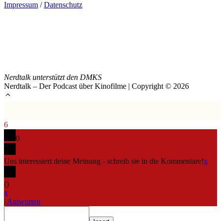
Impressum
/
Datenschutz
Nerdtalk unterstützt den DMKS
Nerdtalk – Der Podcast über Kinofilme | Copyright © 2026
6
0
Uns interessiert deine Meinung - schreib sie in die Kommentare!
x
(
)
x
|
Antworten