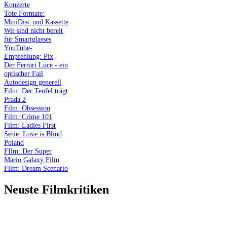
Konzerte
Tote Formate:
MiniDisc und Kassette
Wir sind nicht bereit
für Smartglasses
YouTube-
Empfehlung: Pix
Der Ferrari Luce - ein
optischer Fail
Autodesign generell
Film: Der Teufel trägt
Prada 2
Film: Obsession
Film: Crime 101
Film: Ladies First
Serie: Love is Blind
Poland
FIlm: Der Super
Mario Galaxy Film
Film: Dream Scenario
Neuste Filmkritiken