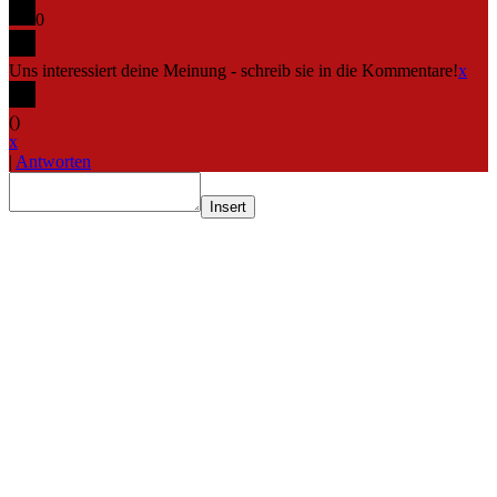
0
Uns interessiert deine Meinung - schreib sie in die Kommentare!
x
(
)
x
|
Antworten
Insert