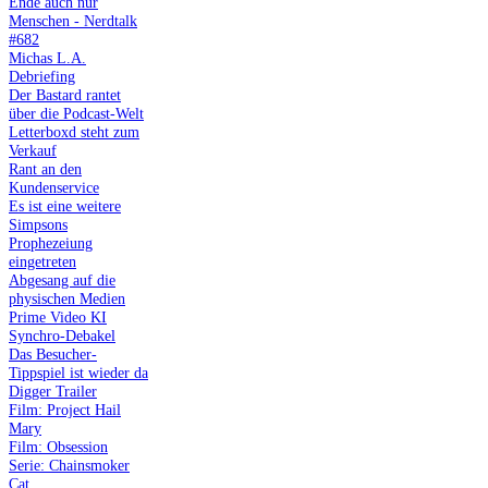
Ende auch nur
Menschen - Nerdtalk
#682
Michas L.A.
Debriefing
Der Bastard rantet
über die Podcast-Welt
Letterboxd steht zum
Verkauf
Rant an den
Kundenservice
Es ist eine weitere
Simpsons
Prophezeiung
eingetreten
Abgesang auf die
physischen Medien
Prime Video KI
Synchro-Debakel
Das Besucher-
Tippspiel ist wieder da
Digger Trailer
Film: Project Hail
Mary
Film: Obsession
Serie: Chainsmoker
Cat