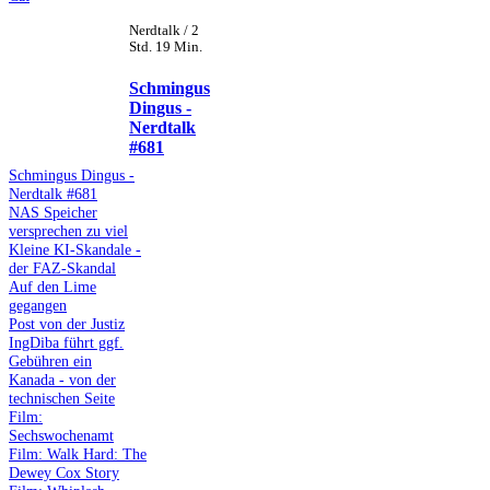
Nerdtalk / 2
Std. 19 Min.
Schmingus
Dingus -
Nerdtalk
#681
Schmingus Dingus -
Nerdtalk #681
NAS Speicher
versprechen zu viel
Kleine KI-Skandale -
der FAZ-Skandal
Auf den Lime
gegangen
Post von der Justiz
IngDiba führt ggf.
Gebühren ein
Kanada - von der
technischen Seite
Film:
Sechswochenamt
Film: Walk Hard: The
Dewey Cox Story