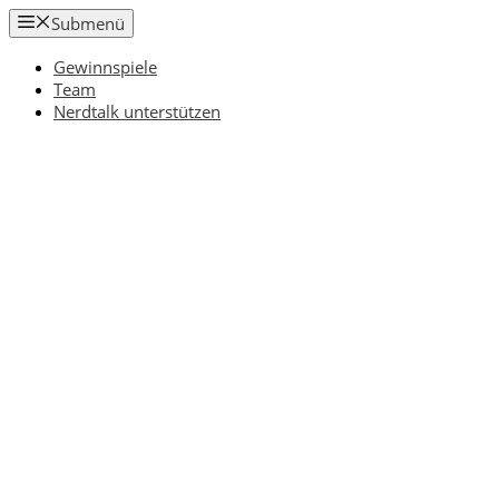
Zum
Submenü
Inhalt
springen
Gewinnspiele
Team
Nerdtalk unterstützen