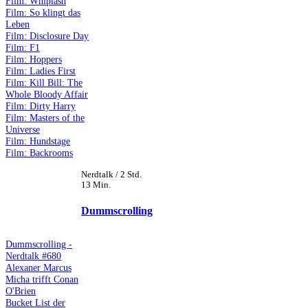
Film: Whiplash
Film: So klingt das
Leben
Film: Disclosure Day
Film: F1
Film: Hoppers
Film: Ladies First
Film: Kill Bill: The
Whole Bloody Affair
Film: Dirty Harry
Film: Masters of the
Universe
Film: Hundstage
Film: Backrooms
Nerdtalk / 2 Std.
13 Min.
Dummscrolling
Dummscrolling -
Nerdtalk #680
Alexaner Marcus
Micha trifft Conan
O'Brien
Bucket List der