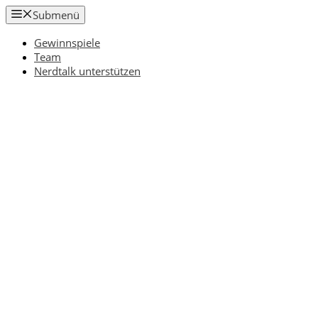
Zum
Submenü
Inhalt
springen
Gewinnspiele
Team
Nerdtalk unterstützen