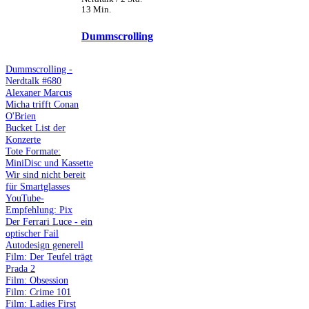
13 Min.
Dummscrolling
Dummscrolling -
Nerdtalk #680
Alexaner Marcus
Micha trifft Conan
O'Brien
Bucket List der
Konzerte
Tote Formate:
MiniDisc und Kassette
Wir sind nicht bereit
für Smartglasses
YouTube-
Empfehlung: Pix
Der Ferrari Luce - ein
optischer Fail
Autodesign generell
Film: Der Teufel trägt
Prada 2
Film: Obsession
Film: Crime 101
Film: Ladies First