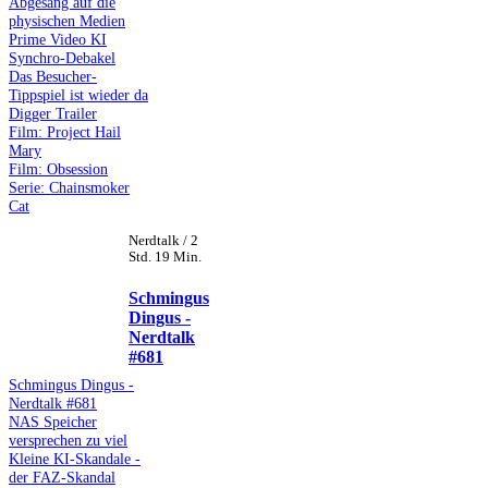
Abgesang auf die
physischen Medien
Prime Video KI
Synchro-Debakel
Das Besucher-
Tippspiel ist wieder da
Digger Trailer
Film: Project Hail
Mary
Film: Obsession
Serie: Chainsmoker
Cat
Nerdtalk / 2
Std. 19 Min.
Schmingus
Dingus -
Nerdtalk
#681
Schmingus Dingus -
Nerdtalk #681
NAS Speicher
versprechen zu viel
Kleine KI-Skandale -
der FAZ-Skandal