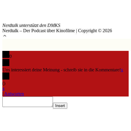
Nerdtalk unterstützt den DMKS
Nerdtalk – Der Podcast über Kinofilme | Copyright © 2026
0
Uns interessiert deine Meinung - schreib sie in die Kommentare!
x
(
)
x
|
Antworten
Insert