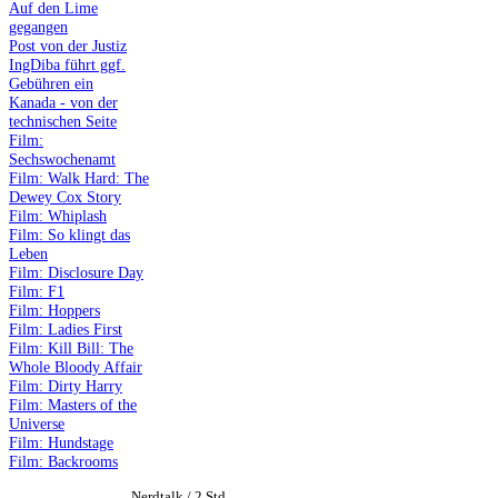
Auf den Lime
gegangen
Post von der Justiz
IngDiba führt ggf.
Gebühren ein
Kanada - von der
technischen Seite
Film:
Sechswochenamt
Film: Walk Hard: The
Dewey Cox Story
Film: Whiplash
Film: So klingt das
Leben
Film: Disclosure Day
Film: F1
Film: Hoppers
Film: Ladies First
Film: Kill Bill: The
Whole Bloody Affair
Film: Dirty Harry
Film: Masters of the
Universe
Film: Hundstage
Film: Backrooms
Nerdtalk / 2 Std.