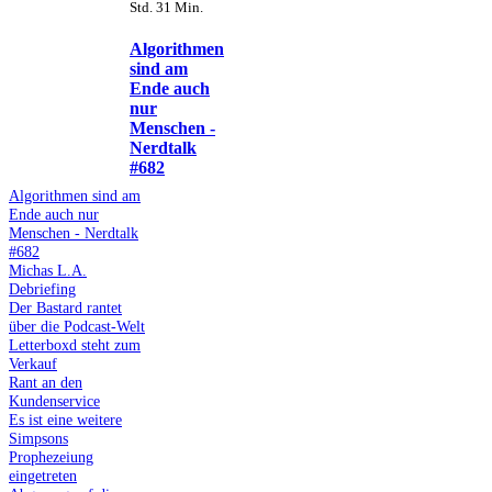
Std. 31 Min.
Algorithmen
sind am
Ende auch
nur
Menschen -
Nerdtalk
#682
Algorithmen sind am
Ende auch nur
Menschen - Nerdtalk
#682
Michas L.A.
Debriefing
Der Bastard rantet
über die Podcast-Welt
Letterboxd steht zum
Verkauf
Rant an den
Kundenservice
Es ist eine weitere
Simpsons
Prophezeiung
eingetreten