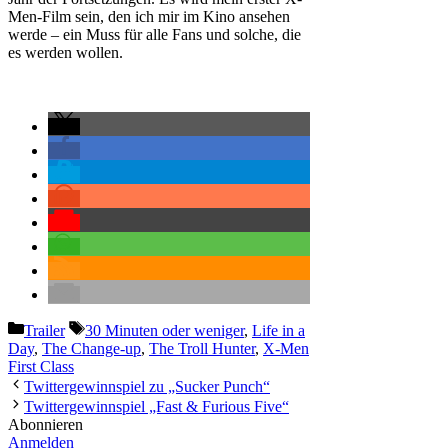
Men-Film sein, den ich mir im Kino ansehen
werde – ein Muss für alle Fans und solche, die
es werden wollen.
Kategorien
Schlagwörter
Trailer
30 Minuten oder weniger
,
Life in a
Day
,
The Change-up
,
The Troll Hunter
,
X-Men
First Class
Twittergewinnspiel zu „Sucker Punch“
Twittergewinnspiel „Fast & Furious Five“
Abonnieren
Anmelden