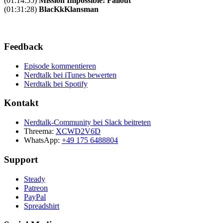
(01:14:55)
Mission Impossible: Fallout
(01:31:28)
BlacKkKlansman
Feedback
Episode kommentieren
Nerdtalk bei iTunes bewerten
Nerdtalk bei Spotify
Kontakt
Nerdtalk-Community bei Slack beitreten
Threema:
XCWD2V6D
WhatsApp:
+49 175 6488804
Support
Steady
Patreon
PayPal
Spreadshirt