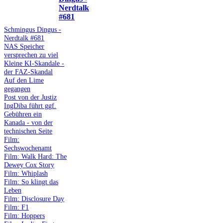
Nerdtalk
#681
Schmingus Dingus -
Nerdtalk #681
NAS Speicher
versprechen zu viel
Kleine KI-Skandale -
der FAZ-Skandal
Auf den Lime
gegangen
Post von der Justiz
IngDiba führt ggf.
Gebühren ein
Kanada - von der
technischen Seite
Film:
Sechswochenamt
Film: Walk Hard: The
Dewey Cox Story
Film: Whiplash
Film: So klingt das
Leben
Film: Disclosure Day
Film: F1
Film: Hoppers