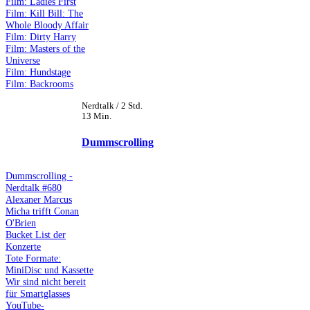
Film: Ladies First
Film: Kill Bill: The
Whole Bloody Affair
Film: Dirty Harry
Film: Masters of the
Universe
Film: Hundstage
Film: Backrooms
Nerdtalk / 2 Std.
13 Min.
Dummscrolling
Dummscrolling -
Nerdtalk #680
Alexaner Marcus
Micha trifft Conan
O'Brien
Bucket List der
Konzerte
Tote Formate:
MiniDisc und Kassette
Wir sind nicht bereit
für Smartglasses
YouTube-