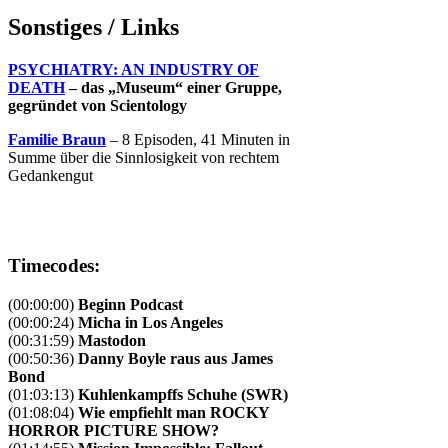
Sonstiges / Links
PSYCHIATRY: AN INDUSTRY OF
DEATH
– das „Museum“ einer Gruppe,
gegründet von Scientology
Familie Braun
– 8 Episoden, 41 Minuten in
Summe über die Sinnlosigkeit von rechtem
Gedankengut
Timecodes:
(00:00:00)
Beginn Podcast
(00:00:24)
Micha in Los Angeles
(00:31:59)
Mastodon
(00:50:36)
Danny Boyle raus aus James
Bond
(01:03:13)
Kuhlenkampffs Schuhe (SWR)
(01:08:04)
Wie empfiehlt man ROCKY
HORROR PICTURE SHOW?