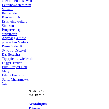
über die Podcast-Welt
Letterboxd steht zum
Verkauf
Rant an den
Kundenservice
Es ist eine weitere
Simpsons
Prophezeiung
eingetreten
Abgesang auf die
physischen Medien
Prime Video KI
Synchro-Debakel
Das Besucher-
Tippspiel ist wieder da
Digger Trailer
Film: Project Hail
Mary
Film: Obsession
Serie: Chainsmoker
Cat
Nerdtalk / 2
Std. 19 Min.
Schmingus
Dingus -