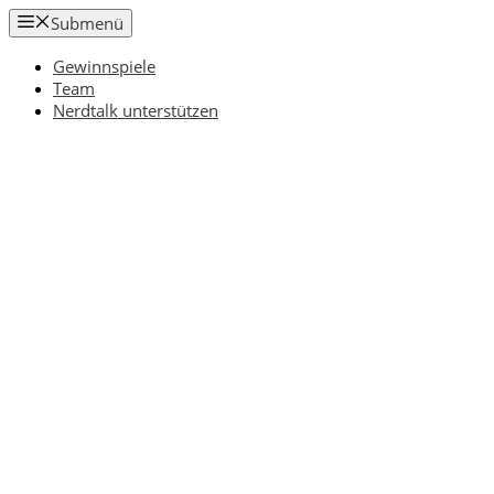
Zum
Submenü
Inhalt
springen
Gewinnspiele
Team
Nerdtalk unterstützen