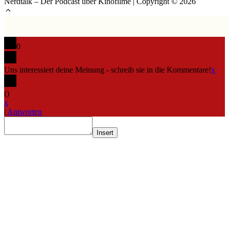
Nerdtalk – Der Podcast über Kinofilme | Copyright © 2026
0
Uns interessiert deine Meinung - schreib sie in die Kommentare!
x
(
)
x
|
Antworten
Insert