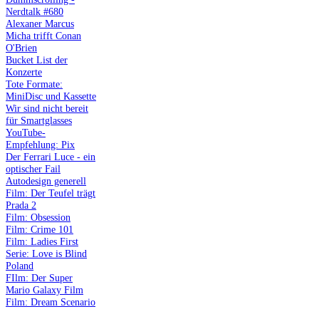
Nerdtalk #680
Alexaner Marcus
Micha trifft Conan
O'Brien
Bucket List der
Konzerte
Tote Formate:
MiniDisc und Kassette
Wir sind nicht bereit
für Smartglasses
YouTube-
Empfehlung: Pix
Der Ferrari Luce - ein
optischer Fail
Autodesign generell
Film: Der Teufel trägt
Prada 2
Film: Obsession
Film: Crime 101
Film: Ladies First
Serie: Love is Blind
Poland
FIlm: Der Super
Mario Galaxy Film
Film: Dream Scenario