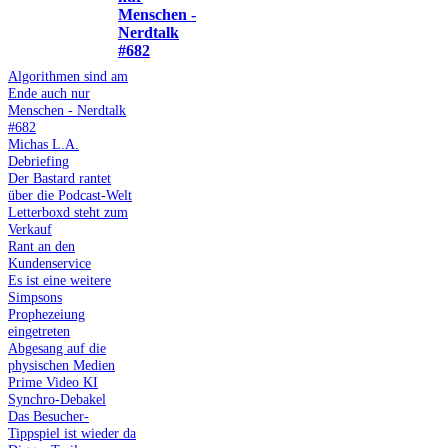
Menschen -
Nerdtalk
#682
Algorithmen sind am
Ende auch nur
Menschen - Nerdtalk
#682
Michas L.A.
Debriefing
Der Bastard rantet
über die Podcast-Welt
Letterboxd steht zum
Verkauf
Rant an den
Kundenservice
Es ist eine weitere
Simpsons
Prophezeiung
eingetreten
Abgesang auf die
physischen Medien
Prime Video KI
Synchro-Debakel
Das Besucher-
Tippspiel ist wieder da