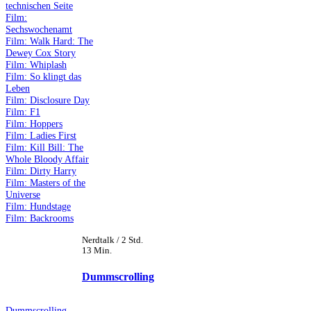
technischen Seite
Film:
Sechswochenamt
Film: Walk Hard: The
Dewey Cox Story
Film: Whiplash
Film: So klingt das
Leben
Film: Disclosure Day
Film: F1
Film: Hoppers
Film: Ladies First
Film: Kill Bill: The
Whole Bloody Affair
Film: Dirty Harry
Film: Masters of the
Universe
Film: Hundstage
Film: Backrooms
Nerdtalk / 2 Std.
13 Min.
Dummscrolling
Dummscrolling -