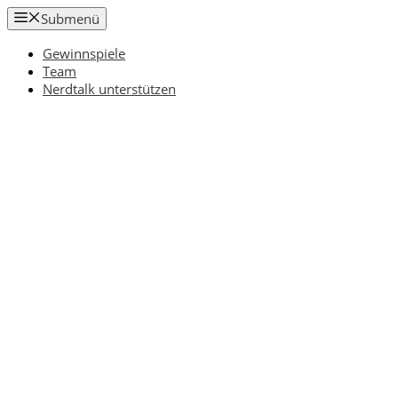
Zum
Submenü
Inhalt
springen
Gewinnspiele
Team
Nerdtalk unterstützen