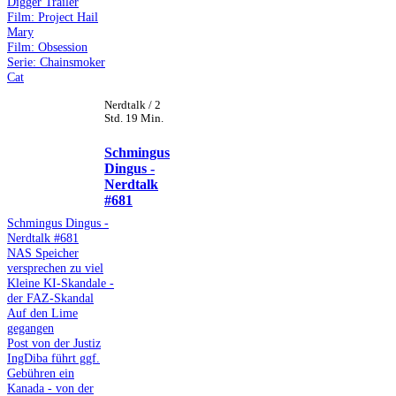
Digger Trailer
Film: Project Hail
Mary
Film: Obsession
Serie: Chainsmoker
Cat
Nerdtalk / 2
Std. 19 Min.
Schmingus
Dingus -
Nerdtalk
#681
Schmingus Dingus -
Nerdtalk #681
NAS Speicher
versprechen zu viel
Kleine KI-Skandale -
der FAZ-Skandal
Auf den Lime
gegangen
Post von der Justiz
IngDiba führt ggf.
Gebühren ein
Kanada - von der