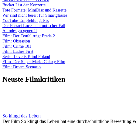
Bucket List der Konzerte
Tote Formate: MiniDisc und Kassette
Wir sind nicht bereit für Smartglasses
YouTube-Empfehlung: Pix
Der Ferrari Luce - ein optischer Fail
Autodesign generell
Film: Der Teufel trägt Prada 2
Film: Obsession
Film: Crime 101
Film: Ladies First
Serie: Love is Blind Poland
FIlm: Der Super Mario Galaxy Film
Film: Dream Scenario
Neuste Filmkritiken
So klingt das Leben
Der Film So klingt das Leben hat eine durchschnittliche Bewertung v