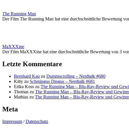
The Running Man
Der Film The Running Man hat eine durchschnittliche Bewertung vo
MaXXXine
Der Film MaXXXine hat eine durchschnittliche Bewertung von 3 vo
Letzte Kommentare
Bernhard Kau
zu
Dummscrolling – Nerdtalk #680
Kitty
zu
Schmingus Dingus – Nerdtalk #681
Erika Koss
zu
The Running Man – Blu-Ray-Review und Gewi
Thomas
zu
The Running Man – Blu-Ray-Review und Gewinns
Mathias
zu
The Running Man – Blu-Ray-Review und Gewinns
Meta
Impressum
/
Datenschutz