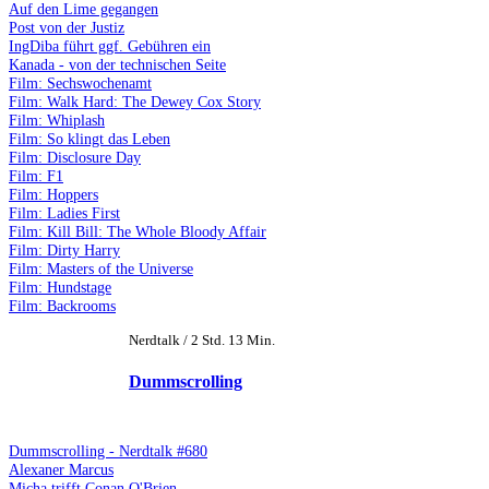
Auf den Lime gegangen
Post von der Justiz
IngDiba führt ggf. Gebühren ein
Kanada - von der technischen Seite
Film: Sechswochenamt
Film: Walk Hard: The Dewey Cox Story
Film: Whiplash
Film: So klingt das Leben
Film: Disclosure Day
Film: F1
Film: Hoppers
Film: Ladies First
Film: Kill Bill: The Whole Bloody Affair
Film: Dirty Harry
Film: Masters of the Universe
Film: Hundstage
Film: Backrooms
Nerdtalk / 2 Std. 13 Min.
Dummscrolling
Dummscrolling - Nerdtalk #680
Alexaner Marcus
Micha trifft Conan O'Brien