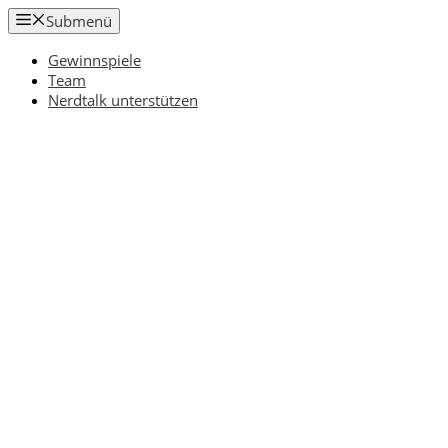
Zum
Submenü
Inhalt
springen
Gewinnspiele
Team
Nerdtalk unterstützen