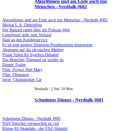
Algorithmen sind am Ende auch nur
Menschen - Nerdtalk #682
Algorithmen sind am Ende auch nur Menschen - Nerdtalk #682
Michas L.A. Debriefing
Der Bastard rantet über die Podcast-Welt
Letterboxd steht zum Verkauf
Rant an den Kundenservice
Es ist eine weitere Simpsons Prophezeiung eingetreten
Abgesang auf die physischen Medien
Prime Video KI Synchro-Debakel
Das Besucher-Tippspiel ist wieder da
Digger Trailer
Film: Project Hail Mary
Film: Obsession
Serie: Chainsmoker Cat
Nerdtalk / 2 Std. 19 Min.
Schmingus Dingus - Nerdtalk #681
Schmingus Dingus - Nerdtalk #681
NAS Speicher versprechen zu viel
Kleine KI-Skandale - der FAZ-Skandal