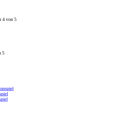
n 4 von 5
n 5
nnspiel
piel
piel