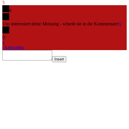
5
0
Uns interessiert deine Meinung - schreib sie in die Kommentare!
x
(
)
x
|
Antworten
Insert