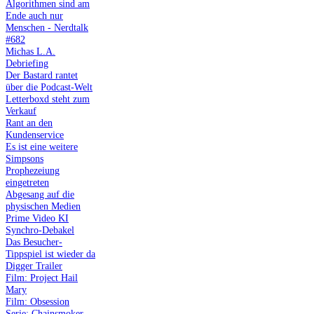
Algorithmen sind am
Ende auch nur
Menschen - Nerdtalk
#682
Michas L.A.
Debriefing
Der Bastard rantet
über die Podcast-Welt
Letterboxd steht zum
Verkauf
Rant an den
Kundenservice
Es ist eine weitere
Simpsons
Prophezeiung
eingetreten
Abgesang auf die
physischen Medien
Prime Video KI
Synchro-Debakel
Das Besucher-
Tippspiel ist wieder da
Digger Trailer
Film: Project Hail
Mary
Film: Obsession
Serie: Chainsmoker