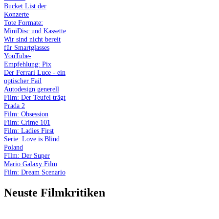
Bucket List der
Konzerte
Tote Formate:
MiniDisc und Kassette
Wir sind nicht bereit
für Smartglasses
YouTube-
Empfehlung: Pix
Der Ferrari Luce - ein
optischer Fail
Autodesign generell
Film: Der Teufel trägt
Prada 2
Film: Obsession
Film: Crime 101
Film: Ladies First
Serie: Love is Blind
Poland
FIlm: Der Super
Mario Galaxy Film
Film: Dream Scenario
Neuste Filmkritiken