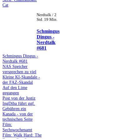
Cat
Nerdtalk / 2
Std. 19 Min.
Schmingus
Dingus -
Nerdtalk
#681
Schmingus Dingus -
Nerdtalk #681
NAS Speicher
versprechen zu viel
Kleine KI-Skandale -
der FAZ-Skandal
Auf den Lime
gegangen
Post von der Justiz
IngDiba führt ggf.
Gebühren ein
Kanada - von der
technischen Seite
Film:
Sechswochenamt
Film: Walk Hard: The