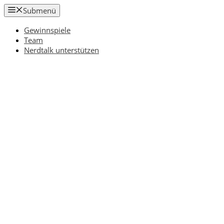
Zum
Submenü
Inhalt
springen
Gewinnspiele
Team
Nerdtalk unterstützen