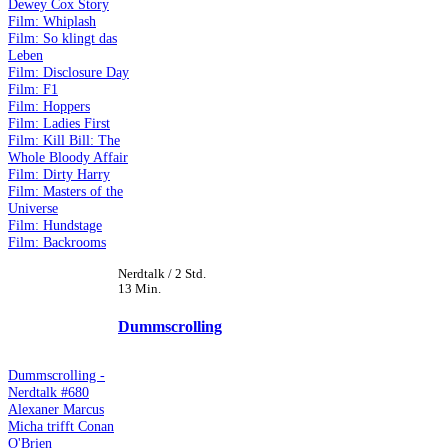
Dewey Cox Story
Film: Whiplash
Film: So klingt das
Leben
Film: Disclosure Day
Film: F1
Film: Hoppers
Film: Ladies First
Film: Kill Bill: The
Whole Bloody Affair
Film: Dirty Harry
Film: Masters of the
Universe
Film: Hundstage
Film: Backrooms
Nerdtalk / 2 Std.
13 Min.
Dummscrolling
Dummscrolling -
Nerdtalk #680
Alexaner Marcus
Micha trifft Conan
O'Brien