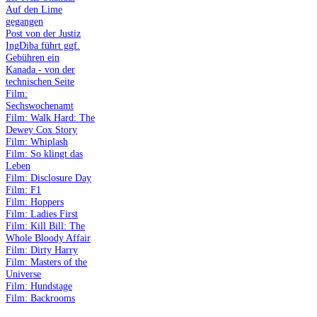
Auf den Lime
gegangen
Post von der Justiz
IngDiba führt ggf.
Gebühren ein
Kanada - von der
technischen Seite
Film:
Sechswochenamt
Film: Walk Hard: The
Dewey Cox Story
Film: Whiplash
Film: So klingt das
Leben
Film: Disclosure Day
Film: F1
Film: Hoppers
Film: Ladies First
Film: Kill Bill: The
Whole Bloody Affair
Film: Dirty Harry
Film: Masters of the
Universe
Film: Hundstage
Film: Backrooms