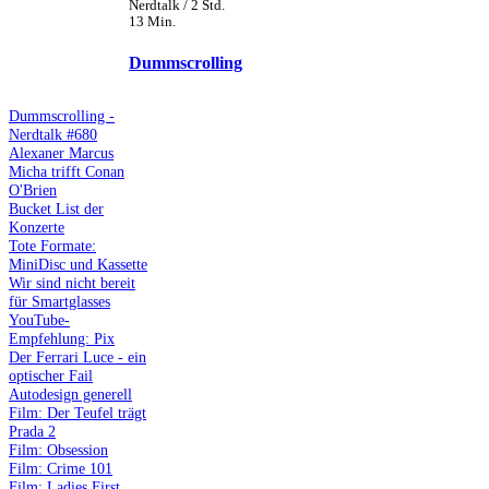
Nerdtalk / 2 Std.
13 Min.
Dummscrolling
Dummscrolling -
Nerdtalk #680
Alexaner Marcus
Micha trifft Conan
O'Brien
Bucket List der
Konzerte
Tote Formate:
MiniDisc und Kassette
Wir sind nicht bereit
für Smartglasses
YouTube-
Empfehlung: Pix
Der Ferrari Luce - ein
optischer Fail
Autodesign generell
Film: Der Teufel trägt
Prada 2
Film: Obsession
Film: Crime 101
Film: Ladies First