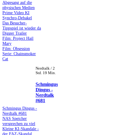
Abgesang auf die
physischen Medien
Prime Video KI
Synchro-Debakel
Das Besucher-
Tippspiel ist wieder da
Digger Trailer
Film: Project Hail
Mary
Film: Obsession
Serie: Chainsmoker
Cat
Nerdtalk / 2
Std. 19 Min.
Schmingus
Dingus -
Nerdtalk
#681
Schmingus Dingus -
Nerdtalk #681
NAS Speicher
versprechen zu viel
Kleine KI-Skandale -
der FAZ-Skandal