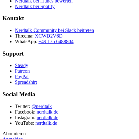
Nerdtalk bei iTunes bewerten
Nerdtalk bei Spotify
Kontakt
Nerdtalk-Community bei Slack beitreten
Threema:
XCWD2V6D
WhatsApp:
+49 175 6488804
Support
Steady
Patreon
PayPal
Spreadshirt
Social Media
Twitter:
@nerdtalk
Facebook:
nerdtalk.de
Instagram:
nerdtalk.de
YouTube:
nerdtalk.de
Abonnieren