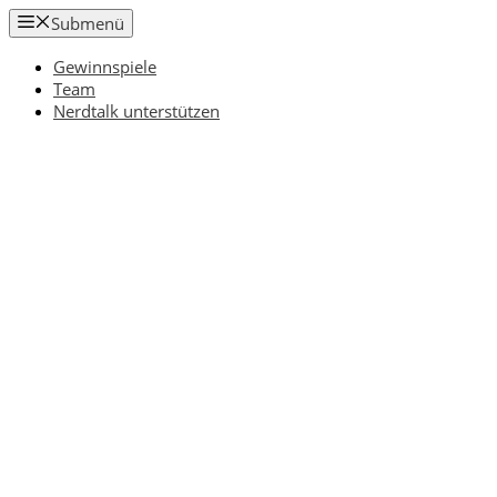
Zum
Submenü
Inhalt
springen
Gewinnspiele
Team
Nerdtalk unterstützen