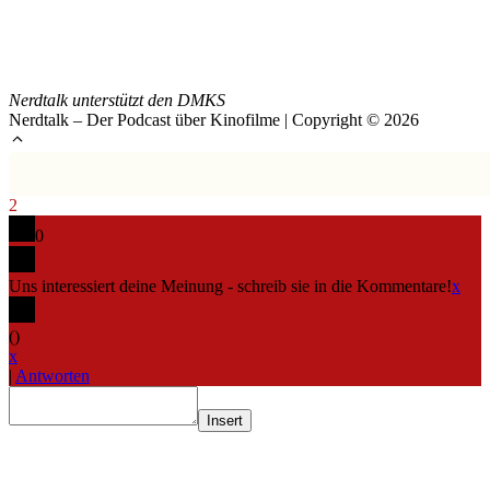
Nerdtalk unterstützt den DMKS
Nerdtalk – Der Podcast über Kinofilme | Copyright © 2026
2
0
Uns interessiert deine Meinung - schreib sie in die Kommentare!
x
(
)
x
|
Antworten
Insert