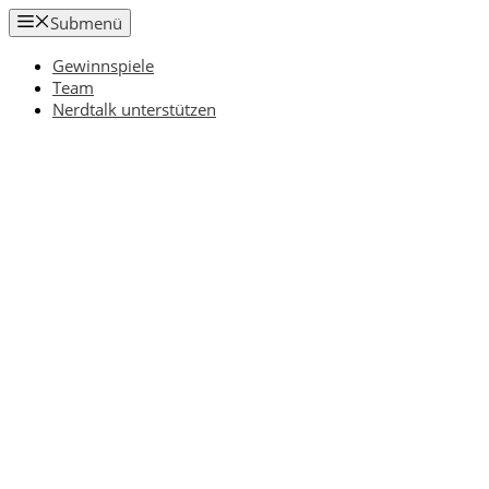
Zum
Submenü
Inhalt
springen
Gewinnspiele
Team
Nerdtalk unterstützen