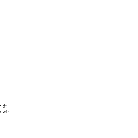
n du
n wir