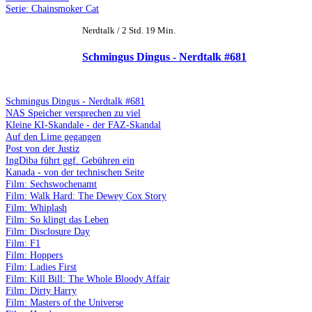
Serie: Chainsmoker Cat
Nerdtalk / 2 Std. 19 Min.
Schmingus Dingus - Nerdtalk #681
Schmingus Dingus - Nerdtalk #681
NAS Speicher versprechen zu viel
Kleine KI-Skandale - der FAZ-Skandal
Auf den Lime gegangen
Post von der Justiz
IngDiba führt ggf. Gebühren ein
Kanada - von der technischen Seite
Film: Sechswochenamt
Film: Walk Hard: The Dewey Cox Story
Film: Whiplash
Film: So klingt das Leben
Film: Disclosure Day
Film: F1
Film: Hoppers
Film: Ladies First
Film: Kill Bill: The Whole Bloody Affair
Film: Dirty Harry
Film: Masters of the Universe