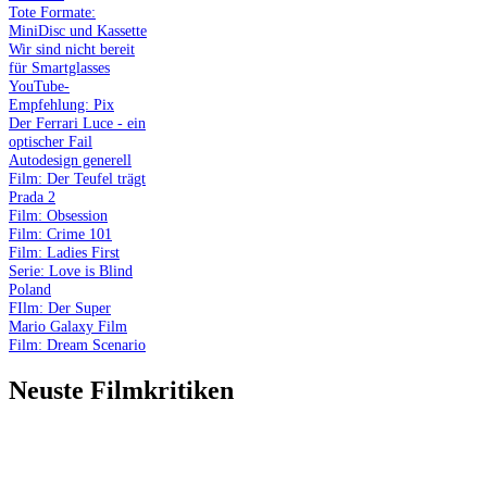
Tote Formate:
MiniDisc und Kassette
Wir sind nicht bereit
für Smartglasses
YouTube-
Empfehlung: Pix
Der Ferrari Luce - ein
optischer Fail
Autodesign generell
Film: Der Teufel trägt
Prada 2
Film: Obsession
Film: Crime 101
Film: Ladies First
Serie: Love is Blind
Poland
FIlm: Der Super
Mario Galaxy Film
Film: Dream Scenario
Neuste Filmkritiken