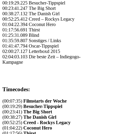
00:19:29.225 Besucher-Tippspiel
00:23:41.247 The Big Short
00:38:27.132 The Danish Girl
00:52:25.412 Creed – Rockys Legacy
01:04:22.394 Coconut Hero
01:17:56.691 Thirst
01:25:31.089 Blind
01:35:59.807 Sonstiges / Links
01:41:47.794 Oscar-Tippspiel
02:00:27.127 Letterboxd 2015
02:04:03.103 Die beste Zeit – Indiegogo-
Kampagne
Timecodes:
(00:07:35)
Filmstarts der Woche
(00:19:29)
Besucher-Tippspiel
(00:23:41)
The Big Short
(00:38:27)
The Danish Girl
(00:52:25)
Creed - Rockys Legacy
(01:04:22)
Coconut Hero
(01:17:56)
Thirst