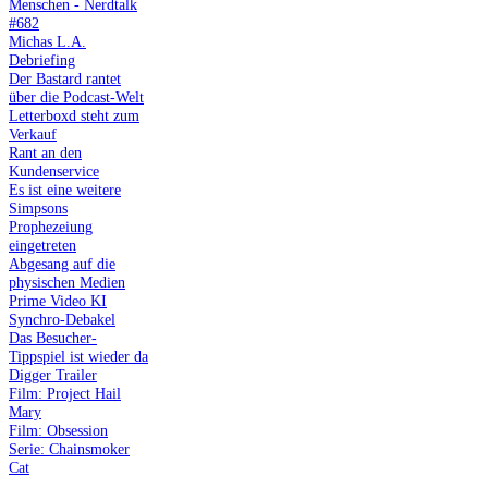
Menschen - Nerdtalk
#682
Michas L.A.
Debriefing
Der Bastard rantet
über die Podcast-Welt
Letterboxd steht zum
Verkauf
Rant an den
Kundenservice
Es ist eine weitere
Simpsons
Prophezeiung
eingetreten
Abgesang auf die
physischen Medien
Prime Video KI
Synchro-Debakel
Das Besucher-
Tippspiel ist wieder da
Digger Trailer
Film: Project Hail
Mary
Film: Obsession
Serie: Chainsmoker
Cat