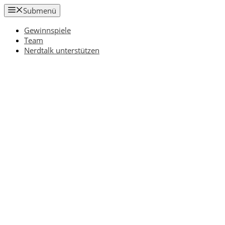
Zum
Submenü
Inhalt
springen
Gewinnspiele
Team
Nerdtalk unterstützen