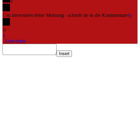
0
Uns interessiert deine Meinung - schreib sie in die Kommentare!
x
(
)
x
|
Antworten
Insert