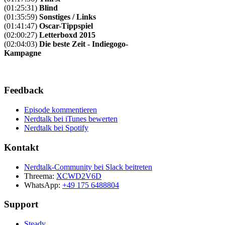
(01:25:31)
Blind
(01:35:59)
Sonstiges / Links
(01:41:47)
Oscar-Tippspiel
(02:00:27)
Letterboxd 2015
(02:04:03)
Die beste Zeit - Indiegogo-
Kampagne
Feedback
Episode kommentieren
Nerdtalk bei iTunes bewerten
Nerdtalk bei Spotify
Kontakt
Nerdtalk-Community bei Slack beitreten
Threema:
XCWD2V6D
WhatsApp:
+49 175 6488804
Support
Steady