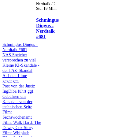
Nerdtalk / 2
Std. 19 Min.
Schmingus
Dingus -
Nerdtalk
#681
Schmingus Dingus -
Nerdtalk #681
NAS Speicher
versprechen zu viel
Kleine KI-Skandale -
der FAZ-Skandal
Auf den Lime
gegangen
Post von der Justiz
IngDiba führt ggf.
Gebühren ein
Kanada - von der
technischen Seite
Film:
Sechswochenamt
Film: Walk Hard: The
Dewey Cox Story
Film: Whiplash