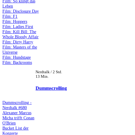
Film: So klingt das
Leben
Film: Disclosure Day
Film: F1
Film: Hoppers
Film: Ladies First
Film: Kill Bill: The
Whole Bloody Affair
Film: Dirty Harry
Film: Masters of the
Universe
Film: Hundstage
Film: Backrooms
Nerdtalk / 2 Std.
13 Min.
Dummscrolling
Dummscrolling -
Nerdtalk #680
Alexaner Marcus
Micha trifft Conan
O'Brien
Bucket List der
Konzerte