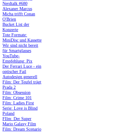
Nerdtalk #680
Alexaner Marcus
Micha trifft Conan
O'Brien
Bucket List der
Konzerte
Tote Formate:
MiniDisc und Kassette
Wir sind nicht bereit
für Smartglasses
YouTube-
Empfehlung: Pix
Der Ferrari Luce - ein
optischer Fail
Autodesign generell
Film: Der Teufel trägt
Prada 2
Film: Obsession
Film: Crime 101
Film: Ladies First
Serie: Love is Blind
Poland
FIlm: Der Super
Mario Galaxy Film
Film: Dream Scenario