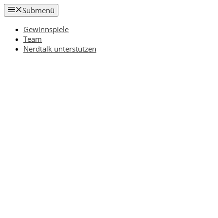
Zum
Submenü
Inhalt
springen
Gewinnspiele
Team
Nerdtalk unterstützen