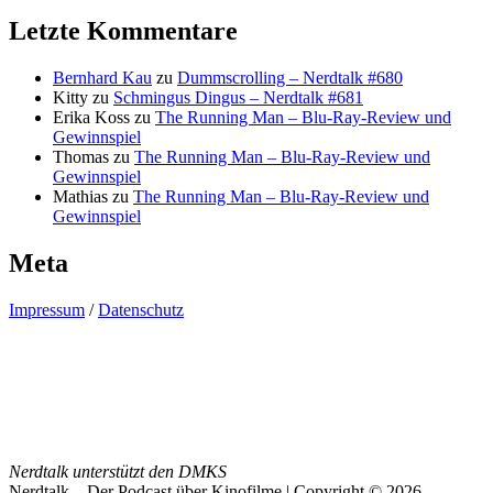
Letzte Kommentare
Bernhard Kau
zu
Dummscrolling – Nerdtalk #680
Kitty
zu
Schmingus Dingus – Nerdtalk #681
Erika Koss
zu
The Running Man – Blu-Ray-Review und
Gewinnspiel
Thomas
zu
The Running Man – Blu-Ray-Review und
Gewinnspiel
Mathias
zu
The Running Man – Blu-Ray-Review und
Gewinnspiel
Meta
Impressum
/
Datenschutz
Nerdtalk unterstützt den DMKS
Nerdtalk – Der Podcast über Kinofilme | Copyright © 2026