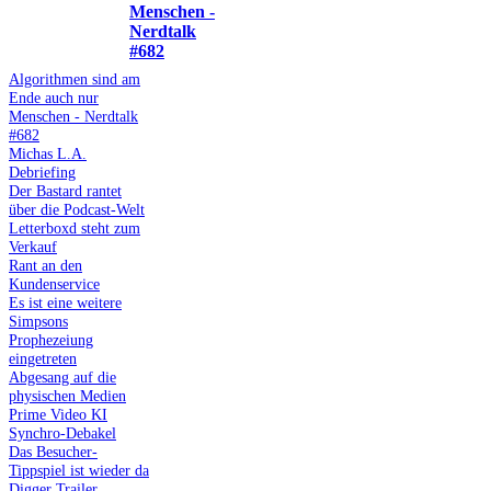
Menschen -
Nerdtalk
#682
Algorithmen sind am
Ende auch nur
Menschen - Nerdtalk
#682
Michas L.A.
Debriefing
Der Bastard rantet
über die Podcast-Welt
Letterboxd steht zum
Verkauf
Rant an den
Kundenservice
Es ist eine weitere
Simpsons
Prophezeiung
eingetreten
Abgesang auf die
physischen Medien
Prime Video KI
Synchro-Debakel
Das Besucher-
Tippspiel ist wieder da
Digger Trailer