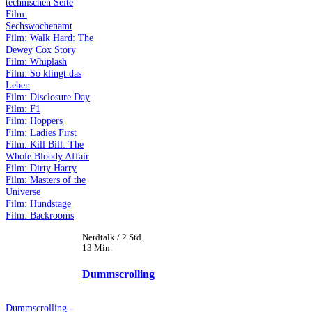
technischen Seite
Film:
Sechswochenamt
Film: Walk Hard: The
Dewey Cox Story
Film: Whiplash
Film: So klingt das
Leben
Film: Disclosure Day
Film: F1
Film: Hoppers
Film: Ladies First
Film: Kill Bill: The
Whole Bloody Affair
Film: Dirty Harry
Film: Masters of the
Universe
Film: Hundstage
Film: Backrooms
Nerdtalk / 2 Std.
13 Min.
Dummscrolling
Dummscrolling -