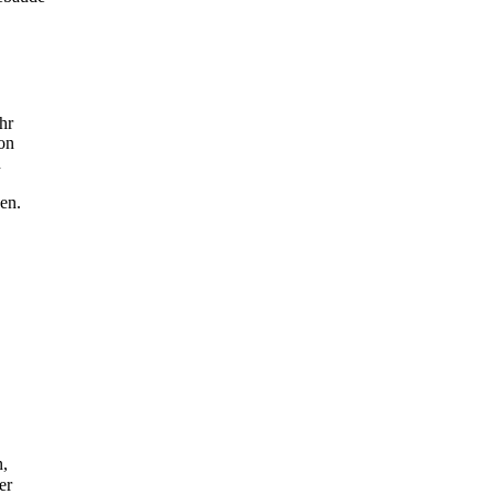
hr
on
n
en.
n,
er