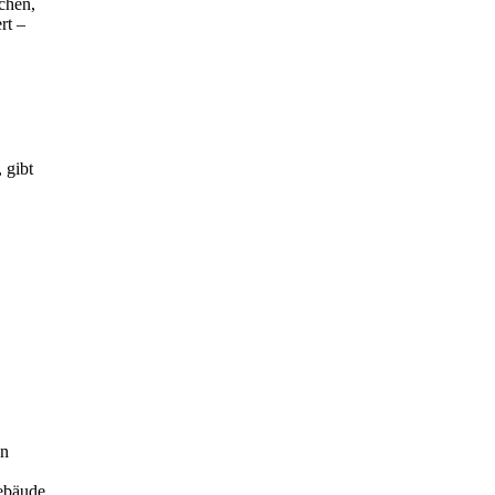
chen,
rt –
 gibt
en
Gebäude