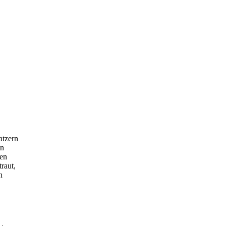
atzern
in
nen
raut,
n