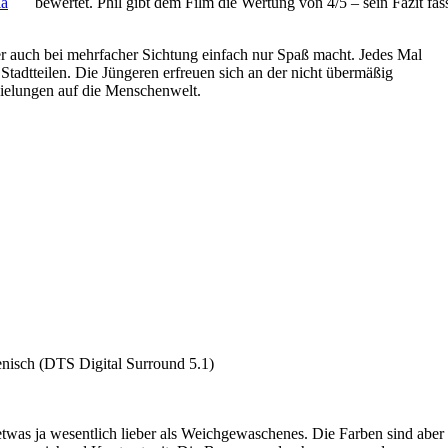
a
bewertet. Phil gibt dem Film die Wertung von 4/5 – sein Fazit fass
r auch bei mehrfacher Sichtung einfach nur Spaß macht. Jedes Mal
tadtteilen. Die Jüngeren erfreuen sich an der nicht übermäßig
ielungen auf die Menschenwelt.
isch (DTS Digital Surround 5.1)
o etwas ja wesentlich lieber als Weichgewaschenes. Die Farben sind aber