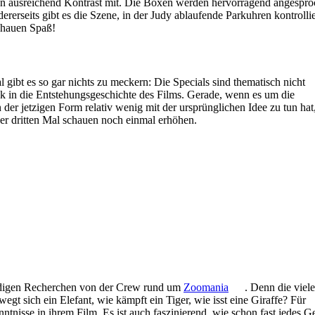
en ausreichend Kontrast mit. Die Boxen werden hervorragend angespro
dererseits gibt es die Szene, in der Judy ablaufende Parkuhren kontrollie
schauen Spaß!
 gibt es so gar nichts zu meckern: Die Specials sind thematisch nicht
ck in die Entstehungsgeschichte des Films. Gerade, wenn es um die
r jetzigen Form relativ wenig mit der ursprünglichen Idee zu tun hat,
er dritten Mal schauen noch einmal erhöhen.
ndigen Recherchen von der Crew rund um
Zoomania
. Denn die viel
wegt sich ein Elefant, wie kämpft ein Tiger, wie isst eine Giraffe? Für
tnisse in ihrem Film. Es ist auch faszinierend, wie schon fast jedes 