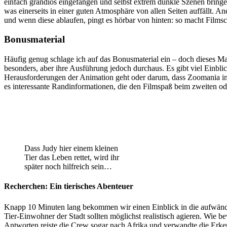
einfach grandios eingefangen und selbst extrem dunkle Szenen bring
was einerseits in einer guten Atmosphäre von allen Seiten auffällt. An
und wenn diese ablaufen, pingt es hörbar von hinten: so macht Film
Bonusmaterial
Häufig genug schlage ich auf das Bonusmaterial ein – doch dieses Mal
besonders, aber ihre Ausführung jedoch durchaus. Es gibt viel Einbli
Herausforderungen der Animation geht oder darum, dass Zoomania in de
es interessante Randinformationen, die den Filmspaß beim zweiten od
Dass Judy hier einem kleinen
Tier das Leben rettet, wird ihr
später noch hilfreich sein…
Recherchen: Ein tierisches Abenteuer
Knapp 10 Minuten lang bekommen wir einen Einblick in die aufwä
Tier-Einwohner der Stadt sollten möglichst realistisch agieren. Wie be
Antworten reiste die Crew sogar nach Afrika und verwandte die Erkenn