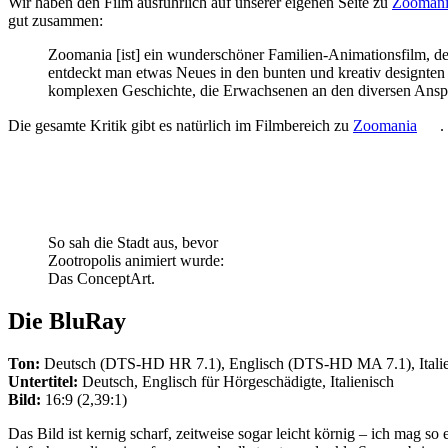
Wir haben den Film ausführlich auf unserer eigenen Seite zu
Zoomani
gut zusammen:
Zoomania [ist] ein wunderschöner Familien-Animationsfilm, de
entdeckt man etwas Neues in den bunten und kreativ designten S
komplexen Geschichte, die Erwachsenen an den diversen Ansp
Die gesamte Kritik gibt es natürlich im Filmbereich zu
Zoomania
.
So sah die Stadt aus, bevor
Zootropolis animiert wurde:
Das ConceptArt.
Die BluRay
Ton:
Deutsch (DTS-HD HR 7.1), Englisch (DTS-HD MA 7.1), Italien
Untertitel:
Deutsch, Englisch für Hörgeschädigte, Italienisch
Bild:
16:9 (2,39:1)
Das Bild ist kernig scharf, zeitweise sogar leicht körnig – ich mag s