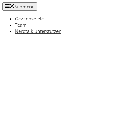
Zum
Submenü
Inhalt
springen
Gewinnspiele
Team
Nerdtalk unterstützen