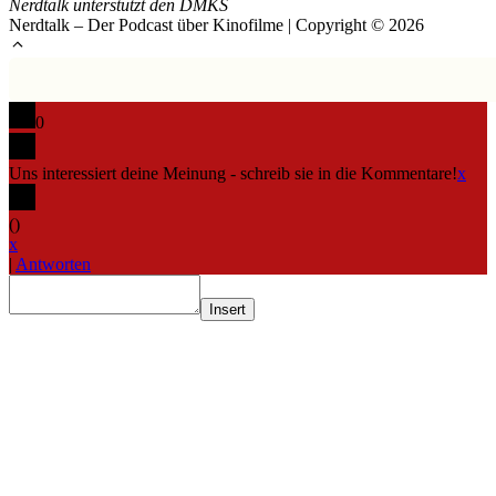
Nerdtalk unterstützt den DMKS
Nerdtalk – Der Podcast über Kinofilme | Copyright © 2026
0
Uns interessiert deine Meinung - schreib sie in die Kommentare!
x
(
)
x
|
Antworten
Insert