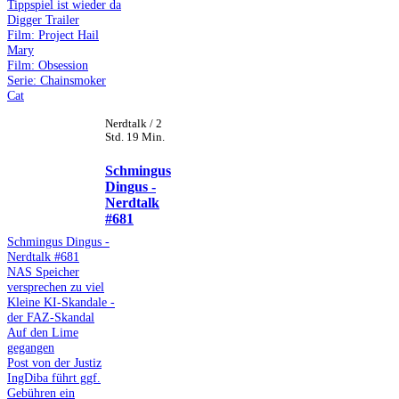
Tippspiel ist wieder da
Digger Trailer
Film: Project Hail
Mary
Film: Obsession
Serie: Chainsmoker
Cat
Nerdtalk / 2
Std. 19 Min.
Schmingus
Dingus -
Nerdtalk
#681
Schmingus Dingus -
Nerdtalk #681
NAS Speicher
versprechen zu viel
Kleine KI-Skandale -
der FAZ-Skandal
Auf den Lime
gegangen
Post von der Justiz
IngDiba führt ggf.
Gebühren ein