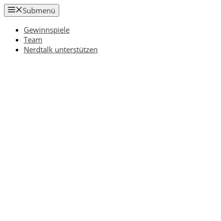
Zum
Submenü
Inhalt
springen
Gewinnspiele
Team
Nerdtalk unterstützen