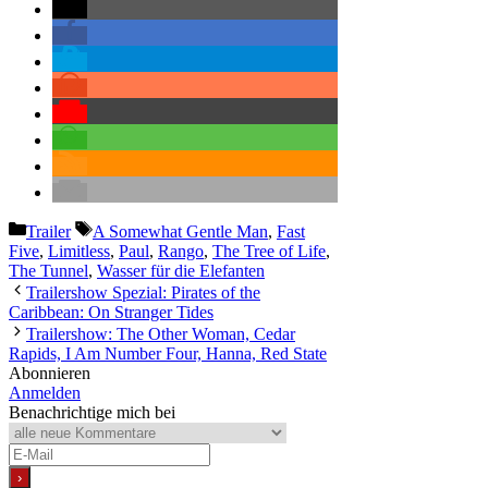
Kategorien
Schlagwörter
Trailer
A Somewhat Gentle Man
,
Fast
Five
,
Limitless
,
Paul
,
Rango
,
The Tree of Life
,
The Tunnel
,
Wasser für die Elefanten
Trailershow Spezial: Pirates of the
Caribbean: On Stranger Tides
Trailershow: The Other Woman, Cedar
Rapids, I Am Number Four, Hanna, Red State
Abonnieren
Anmelden
Benachrichtige mich bei