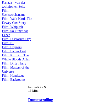
Kanada - von der
technischen Seite
Film:
Sechswochenamt
Film: Walk Hard: The
Dewey Cox Story
Film: Whiplash
Film: So klingt das
Leben
Film: Disclosure Day
Film: F1
Film: Hoppers
Film: Ladies First
Film: Kill Bill: The
Whole Bloody Affair
Film: Dirty Harry
Film: Masters of the
Universe
Film: Hundstage
Film: Backrooms
Nerdtalk / 2 Std.
13 Min.
Dummscrolling