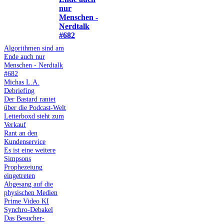
nur
Menschen -
Nerdtalk
#682
Algorithmen sind am
Ende auch nur
Menschen - Nerdtalk
#682
Michas L.A.
Debriefing
Der Bastard rantet
über die Podcast-Welt
Letterboxd steht zum
Verkauf
Rant an den
Kundenservice
Es ist eine weitere
Simpsons
Prophezeiung
eingetreten
Abgesang auf die
physischen Medien
Prime Video KI
Synchro-Debakel
Das Besucher-