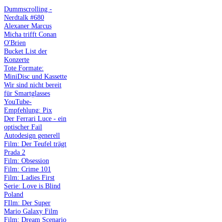
Dummscrolling -
Nerdtalk #680
Alexaner Marcus
Micha trifft Conan
O'Brien
Bucket List der
Konzerte
Tote Formate:
MiniDisc und Kassette
Wir sind nicht bereit
für Smartglasses
YouTube-
Empfehlung: Pix
Der Ferrari Luce - ein
optischer Fail
Autodesign generell
Film: Der Teufel trägt
Prada 2
Film: Obsession
Film: Crime 101
Film: Ladies First
Serie: Love is Blind
Poland
FIlm: Der Super
Mario Galaxy Film
Film: Dream Scenario