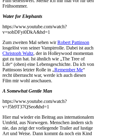
Film sehenswert. Merke ich mir mal vor für den
Frühsommer.
Water for Elephants
https://www.youtube.com/watch?
v=sobDFyi0DkA&hd=1
Zum zweiten Mal sehen wir
Robert Pattinson
losgelöst von seiner Vampirrolle. Dabei ist auch
Christoph Waltz
, der in Holleywood momentan
gut zu tun hat. Ist ähnlich wie „The Tree of
Life“ (oben) eine Lebensgeschichte. Da ich von
Pattinsons letzter Rolle in „
Remember Me
“
recht überrascht war, werde ich auch diesen
Film mir wohl anschauen.
A Somewhat Gentle Man
https://www.youtube.com/watch?
v=J5h9T37QSeo&hd=1
Hier mal wieder ein Beitrag aus internationalem
Umfeld, aus Norwegen. Menschen ändern sich
nie, das zeigt der vorliegende Trailer auf lustige
Art und Weise. Dann kommt da noch ein Kind