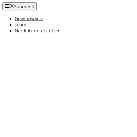
Zum
Submenü
Inhalt
springen
Gewinnspiele
Team
Nerdtalk unterstützen