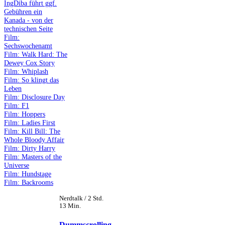
IngDiba führt ggf.
Gebühren ein
Kanada - von der
technischen Seite
Film:
Sechswochenamt
Film: Walk Hard: The
Dewey Cox Story
Film: Whiplash
Film: So klingt das
Leben
Film: Disclosure Day
Film: F1
Film: Hoppers
Film: Ladies First
Film: Kill Bill: The
Whole Bloody Affair
Film: Dirty Harry
Film: Masters of the
Universe
Film: Hundstage
Film: Backrooms
Nerdtalk / 2 Std.
13 Min.
Dummscrolling