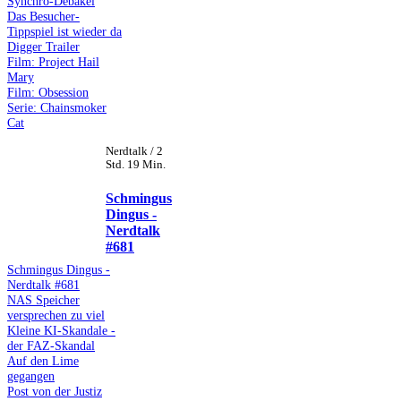
Synchro-Debakel
Das Besucher-
Tippspiel ist wieder da
Digger Trailer
Film: Project Hail
Mary
Film: Obsession
Serie: Chainsmoker
Cat
Nerdtalk / 2
Std. 19 Min.
Schmingus
Dingus -
Nerdtalk
#681
Schmingus Dingus -
Nerdtalk #681
NAS Speicher
versprechen zu viel
Kleine KI-Skandale -
der FAZ-Skandal
Auf den Lime
gegangen
Post von der Justiz