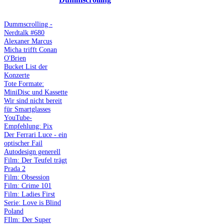
Dummscrolling -
Nerdtalk #680
Alexaner Marcus
Micha trifft Conan
O'Brien
Bucket List der
Konzerte
Tote Formate:
MiniDisc und Kassette
Wir sind nicht bereit
für Smartglasses
YouTube-
Empfehlung: Pix
Der Ferrari Luce - ein
optischer Fail
Autodesign generell
Film: Der Teufel trägt
Prada 2
Film: Obsession
Film: Crime 101
Film: Ladies First
Serie: Love is Blind
Poland
FIlm: Der Super