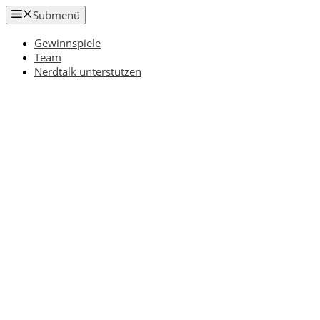
Zum
Submenü
Inhalt
springen
Gewinnspiele
Team
Nerdtalk unterstützen