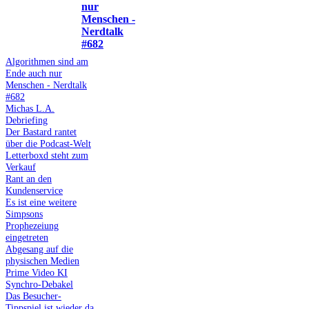
nur
Menschen -
Nerdtalk
#682
Algorithmen sind am
Ende auch nur
Menschen - Nerdtalk
#682
Michas L.A.
Debriefing
Der Bastard rantet
über die Podcast-Welt
Letterboxd steht zum
Verkauf
Rant an den
Kundenservice
Es ist eine weitere
Simpsons
Prophezeiung
eingetreten
Abgesang auf die
physischen Medien
Prime Video KI
Synchro-Debakel
Das Besucher-
Tippspiel ist wieder da