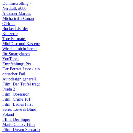
Dummscrolling -
Nerdtalk #680
Alexaner Marcus
Micha trifft Conan
O'Brien
Bucket List der
Konzerte
Tote Formate:
MiniDisc und Kassette
Wir sind nicht bereit
für Smartglasses
YouTube-
Empfehlung: Pix
Der Ferrari Luce - ein
optischer Fail
Autodesign generell
Film: Der Teufel trägt
Prada 2
Film: Obsession
Film: Crime 101
Film: Ladies First
Serie: Love is Blind
Poland
FIlm: Der Super
Mario Galaxy Film
Film: Dream Scenario