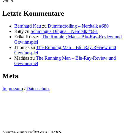
von 5
Letzte Kommentare
Bernhard Kau
zu
Dummscrolling – Nerdtalk #680
Kitty
zu
Schmingus Dingus – Nerdtalk #681
Erika Koss
zu
The Running Man – Blu-Ray-Review und
Gewinnspiel
Thomas
zu
The Running Man – Blu-Ray-Review und
Gewinnspiel
Mathias
zu
The Running Man – Blu-Ray-Review und
Gewinnspiel
Meta
Impressum
/
Datenschutz
Nerdtalk unterstützt den DMKS