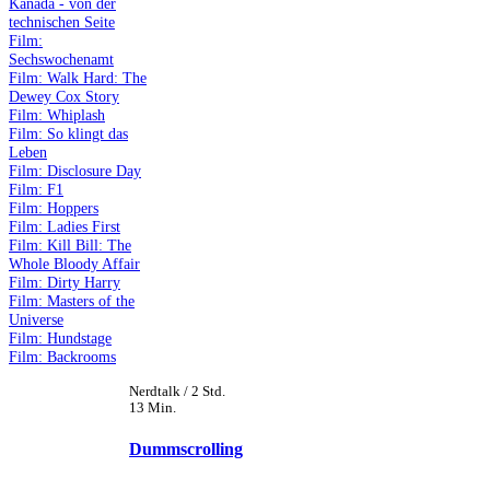
Kanada - von der
technischen Seite
Film:
Sechswochenamt
Film: Walk Hard: The
Dewey Cox Story
Film: Whiplash
Film: So klingt das
Leben
Film: Disclosure Day
Film: F1
Film: Hoppers
Film: Ladies First
Film: Kill Bill: The
Whole Bloody Affair
Film: Dirty Harry
Film: Masters of the
Universe
Film: Hundstage
Film: Backrooms
Nerdtalk / 2 Std.
13 Min.
Dummscrolling