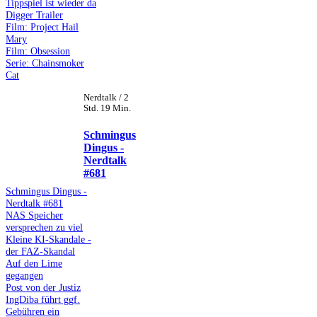
Tippspiel ist wieder da
Digger Trailer
Film: Project Hail
Mary
Film: Obsession
Serie: Chainsmoker
Cat
Nerdtalk / 2
Std. 19 Min.
Schmingus
Dingus -
Nerdtalk
#681
Schmingus Dingus -
Nerdtalk #681
NAS Speicher
versprechen zu viel
Kleine KI-Skandale -
der FAZ-Skandal
Auf den Lime
gegangen
Post von der Justiz
IngDiba führt ggf.
Gebühren ein