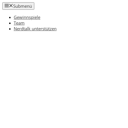
Zum
Submenü
Inhalt
springen
Gewinnspiele
Team
Nerdtalk unterstützen