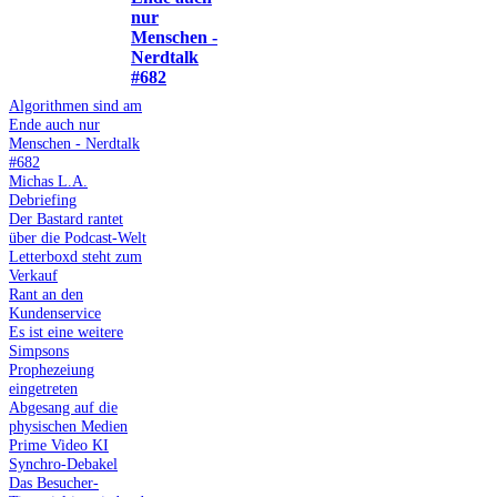
nur
Menschen -
Nerdtalk
#682
Algorithmen sind am
Ende auch nur
Menschen - Nerdtalk
#682
Michas L.A.
Debriefing
Der Bastard rantet
über die Podcast-Welt
Letterboxd steht zum
Verkauf
Rant an den
Kundenservice
Es ist eine weitere
Simpsons
Prophezeiung
eingetreten
Abgesang auf die
physischen Medien
Prime Video KI
Synchro-Debakel
Das Besucher-