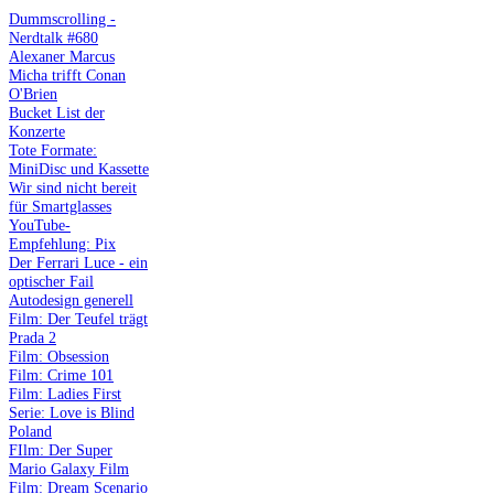
Dummscrolling -
Nerdtalk #680
Alexaner Marcus
Micha trifft Conan
O'Brien
Bucket List der
Konzerte
Tote Formate:
MiniDisc und Kassette
Wir sind nicht bereit
für Smartglasses
YouTube-
Empfehlung: Pix
Der Ferrari Luce - ein
optischer Fail
Autodesign generell
Film: Der Teufel trägt
Prada 2
Film: Obsession
Film: Crime 101
Film: Ladies First
Serie: Love is Blind
Poland
FIlm: Der Super
Mario Galaxy Film
Film: Dream Scenario