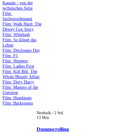
Kanada - von der
technischen Seite
Film:
Sechswochenamt
Film: Walk Hard: The
Dewey Cox Story
Film: Whiplash
Film: So klingt das
Leben
Film: Disclosure Day
Film: F1
Film: Hoppers
Film: Ladies First
Film: Kill Bill: The
Whole Bloody Affair
Film: Dirty Harry
Film: Masters of the
Universe
Film: Hundstage
Film: Backrooms
Nerdtalk / 2 Std.
13 Min.
Dummscrolling