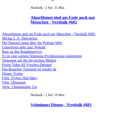
Nerdtalk / 2 Std. 31 Min.
Algorithmen sind am Ende auch nur
Menschen - Nerdtalk #682
Algorithmen sind am Ende auch nur Menschen - Nerdtalk #682
Michas L.A. Debriefing
Der Bastard rantet über die Podcast-Welt
Letterboxd steht zum Verkauf
Rant an den Kundenservice
Es ist eine weitere Simpsons Prophezeiung eingetreten
Abgesang auf die physischen Medien
Prime Video KI Synchro-Debakel
Das Besucher-Tippspiel ist wieder da
Digger Trailer
Film: Project Hail Mary
Film: Obsession
Serie: Chainsmoker Cat
Nerdtalk / 2 Std. 19 Min.
Schmingus Dingus - Nerdtalk #681