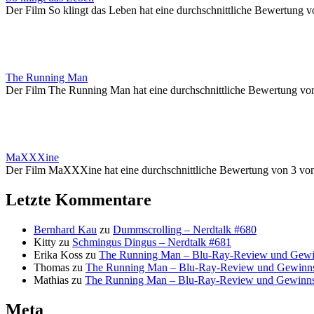
Der Film So klingt das Leben hat eine durchschnittliche Bewertung v
The Running Man
Der Film The Running Man hat eine durchschnittliche Bewertung vo
MaXXXine
Der Film MaXXXine hat eine durchschnittliche Bewertung von 3 vo
Letzte Kommentare
Bernhard Kau
zu
Dummscrolling – Nerdtalk #680
Kitty
zu
Schmingus Dingus – Nerdtalk #681
Erika Koss
zu
The Running Man – Blu-Ray-Review und Gewi
Thomas
zu
The Running Man – Blu-Ray-Review und Gewinns
Mathias
zu
The Running Man – Blu-Ray-Review und Gewinns
Meta