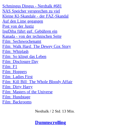
Schmingus Dingus - Nerdtalk #681
NAS Speicher versprechen zu viel
Kleine KI-Skandale - der FAZ-Skandal
Auf den Lime gegangen
Post von der Justiz
IngDiba führt ggf. Gebühren ein
Kanada - von der technischen Seite
Film: Sechswochenamt
Film: Walk Hard: The Dewey Cox Story
Film: Whiplash
Film: So klingt das Leben
Film: Disclosure Day
Film: F1
Film: Hoppers
Film: Ladies First
Film: Kill Bill: The Whole Bloody Affair
Film: Dirty Harry
Film: Masters of the Universe
Film: Hundstage
Film: Backrooms
Nerdtalk / 2 Std. 13 Min.
Dummscrolling