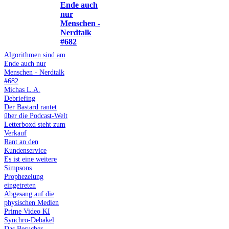
Ende auch
nur
Menschen -
Nerdtalk
#682
Algorithmen sind am
Ende auch nur
Menschen - Nerdtalk
#682
Michas L.A.
Debriefing
Der Bastard rantet
über die Podcast-Welt
Letterboxd steht zum
Verkauf
Rant an den
Kundenservice
Es ist eine weitere
Simpsons
Prophezeiung
eingetreten
Abgesang auf die
physischen Medien
Prime Video KI
Synchro-Debakel
Das Besucher-