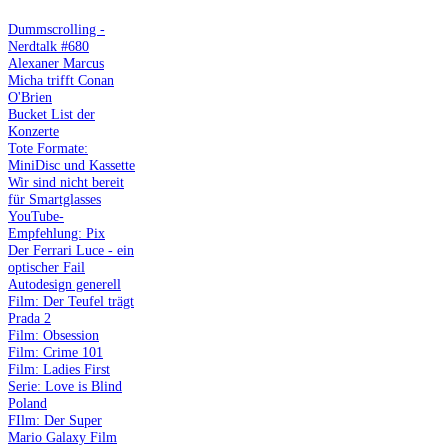
Dummscrolling -
Nerdtalk #680
Alexaner Marcus
Micha trifft Conan
O'Brien
Bucket List der
Konzerte
Tote Formate:
MiniDisc und Kassette
Wir sind nicht bereit
für Smartglasses
YouTube-
Empfehlung: Pix
Der Ferrari Luce - ein
optischer Fail
Autodesign generell
Film: Der Teufel trägt
Prada 2
Film: Obsession
Film: Crime 101
Film: Ladies First
Serie: Love is Blind
Poland
FIlm: Der Super
Mario Galaxy Film