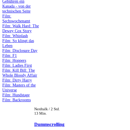
Gebühren ein
Kanada - von der
technischen Seite
Film:
Sechswochenamt
Film: Walk Hard: The
Dewey Cox Story
Film: Whiplash
Film: So klingt das
Leben
Film: Disclosure Day
Film: F1
Film: Hoppers
Film: Ladies First
Film: Kill Bill: The
Whole Bloody Affair
Film: Dirty Harry
Film: Masters of the
Universe
Film: Hundstage
Film: Backrooms
Nerdtalk / 2 Std.
13 Min.
Dummscrolling