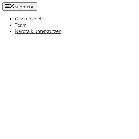
Zum
Submenü
Inhalt
springen
Gewinnspiele
Team
Nerdtalk unterstützen