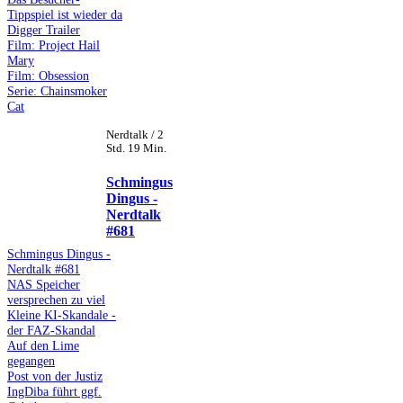
Tippspiel ist wieder da
Digger Trailer
Film: Project Hail
Mary
Film: Obsession
Serie: Chainsmoker
Cat
Nerdtalk / 2
Std. 19 Min.
Schmingus
Dingus -
Nerdtalk
#681
Schmingus Dingus -
Nerdtalk #681
NAS Speicher
versprechen zu viel
Kleine KI-Skandale -
der FAZ-Skandal
Auf den Lime
gegangen
Post von der Justiz
IngDiba führt ggf.