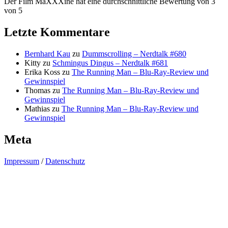
Der Film MaXXXine hat eine durchschnittliche Bewertung von 3
von 5
Letzte Kommentare
Bernhard Kau
zu
Dummscrolling – Nerdtalk #680
Kitty
zu
Schmingus Dingus – Nerdtalk #681
Erika Koss
zu
The Running Man – Blu-Ray-Review und
Gewinnspiel
Thomas
zu
The Running Man – Blu-Ray-Review und
Gewinnspiel
Mathias
zu
The Running Man – Blu-Ray-Review und
Gewinnspiel
Meta
Impressum
/
Datenschutz