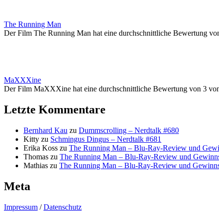
The Running Man
Der Film The Running Man hat eine durchschnittliche Bewertung vo
MaXXXine
Der Film MaXXXine hat eine durchschnittliche Bewertung von 3 vo
Letzte Kommentare
Bernhard Kau
zu
Dummscrolling – Nerdtalk #680
Kitty
zu
Schmingus Dingus – Nerdtalk #681
Erika Koss
zu
The Running Man – Blu-Ray-Review und Gewi
Thomas
zu
The Running Man – Blu-Ray-Review und Gewinns
Mathias
zu
The Running Man – Blu-Ray-Review und Gewinns
Meta
Impressum
/
Datenschutz