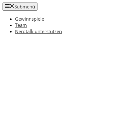
Zum
Submenü
Inhalt
springen
Gewinnspiele
Team
Nerdtalk unterstützen