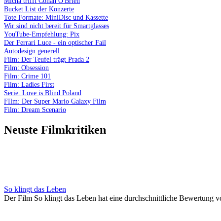
Micha trifft Conan O'Brien
Bucket List der Konzerte
Tote Formate: MiniDisc und Kassette
Wir sind nicht bereit für Smartglasses
YouTube-Empfehlung: Pix
Der Ferrari Luce - ein optischer Fail
Autodesign generell
Film: Der Teufel trägt Prada 2
Film: Obsession
Film: Crime 101
Film: Ladies First
Serie: Love is Blind Poland
FIlm: Der Super Mario Galaxy Film
Film: Dream Scenario
Neuste Filmkritiken
So klingt das Leben
Der Film So klingt das Leben hat eine durchschnittliche Bewertung v