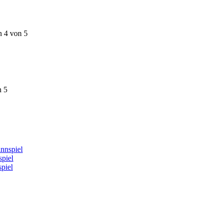
n 4 von 5
n 5
nnspiel
piel
piel