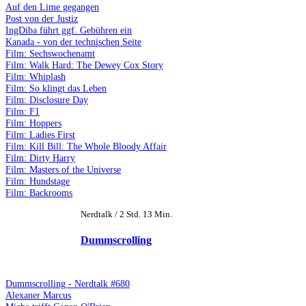
Auf den Lime gegangen
Post von der Justiz
IngDiba führt ggf. Gebühren ein
Kanada - von der technischen Seite
Film: Sechswochenamt
Film: Walk Hard: The Dewey Cox Story
Film: Whiplash
Film: So klingt das Leben
Film: Disclosure Day
Film: F1
Film: Hoppers
Film: Ladies First
Film: Kill Bill: The Whole Bloody Affair
Film: Dirty Harry
Film: Masters of the Universe
Film: Hundstage
Film: Backrooms
Nerdtalk / 2 Std. 13 Min.
Dummscrolling
Dummscrolling - Nerdtalk #680
Alexaner Marcus