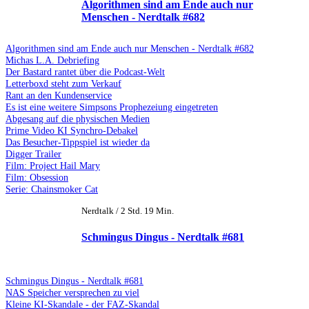
Algorithmen sind am Ende auch nur
Menschen - Nerdtalk #682
Algorithmen sind am Ende auch nur Menschen - Nerdtalk #682
Michas L.A. Debriefing
Der Bastard rantet über die Podcast-Welt
Letterboxd steht zum Verkauf
Rant an den Kundenservice
Es ist eine weitere Simpsons Prophezeiung eingetreten
Abgesang auf die physischen Medien
Prime Video KI Synchro-Debakel
Das Besucher-Tippspiel ist wieder da
Digger Trailer
Film: Project Hail Mary
Film: Obsession
Serie: Chainsmoker Cat
Nerdtalk / 2 Std. 19 Min.
Schmingus Dingus - Nerdtalk #681
Schmingus Dingus - Nerdtalk #681
NAS Speicher versprechen zu viel
Kleine KI-Skandale - der FAZ-Skandal