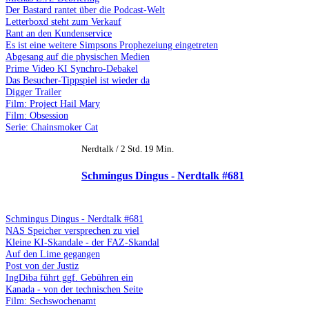
Der Bastard rantet über die Podcast-Welt
Letterboxd steht zum Verkauf
Rant an den Kundenservice
Es ist eine weitere Simpsons Prophezeiung eingetreten
Abgesang auf die physischen Medien
Prime Video KI Synchro-Debakel
Das Besucher-Tippspiel ist wieder da
Digger Trailer
Film: Project Hail Mary
Film: Obsession
Serie: Chainsmoker Cat
Nerdtalk / 2 Std. 19 Min.
Schmingus Dingus - Nerdtalk #681
Schmingus Dingus - Nerdtalk #681
NAS Speicher versprechen zu viel
Kleine KI-Skandale - der FAZ-Skandal
Auf den Lime gegangen
Post von der Justiz
IngDiba führt ggf. Gebühren ein
Kanada - von der technischen Seite
Film: Sechswochenamt