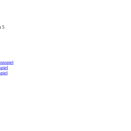
n 5
nnspiel
piel
piel