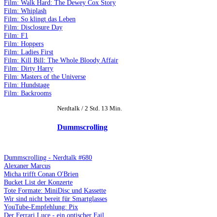
Film: Walk Hard: The Dewey Cox Story
Film: Whiplash
Film: So klingt das Leben
Film: Disclosure Day
Film: F1
Film: Hoppers
Film: Ladies First
Film: Kill Bill: The Whole Bloody Affair
Film: Dirty Harry
Film: Masters of the Universe
Film: Hundstage
Film: Backrooms
Nerdtalk / 2 Std. 13 Min.
Dummscrolling
Dummscrolling - Nerdtalk #680
Alexaner Marcus
Micha trifft Conan O'Brien
Bucket List der Konzerte
Tote Formate: MiniDisc und Kassette
Wir sind nicht bereit für Smartglasses
YouTube-Empfehlung: Pix
Der Ferrari Luce - ein optischer Fail