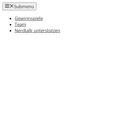
Zum
Submenü
Inhalt
springen
Gewinnspiele
Team
Nerdtalk unterstützen