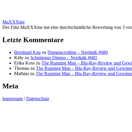
MaXXXine
Der Film MaXXXine hat eine durchschnittliche Bewertung von 3 vo
Letzte Kommentare
Bernhard Kau
zu
Dummscrolling – Nerdtalk #680
Kitty
zu
Schmingus Dingus – Nerdtalk #681
Erika Koss
zu
The Running Man – Blu-Ray-Review und Gewi
Thomas
zu
The Running Man – Blu-Ray-Review und Gewinns
Mathias
zu
The Running Man – Blu-Ray-Review und Gewinns
Meta
Impressum
/
Datenschutz