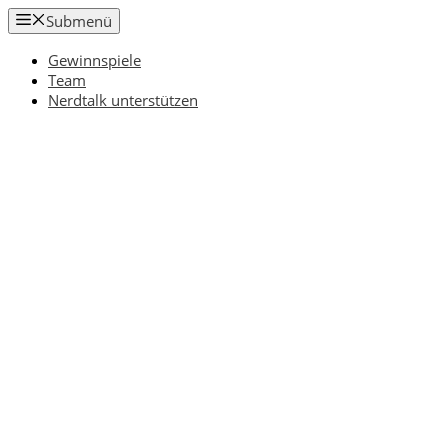
Zum
Submenü
Inhalt
springen
Gewinnspiele
Team
Nerdtalk unterstützen