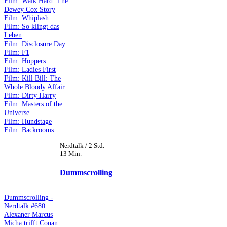
Film: Walk Hard: The
Dewey Cox Story
Film: Whiplash
Film: So klingt das
Leben
Film: Disclosure Day
Film: F1
Film: Hoppers
Film: Ladies First
Film: Kill Bill: The
Whole Bloody Affair
Film: Dirty Harry
Film: Masters of the
Universe
Film: Hundstage
Film: Backrooms
Nerdtalk / 2 Std.
13 Min.
Dummscrolling
Dummscrolling -
Nerdtalk #680
Alexaner Marcus
Micha trifft Conan