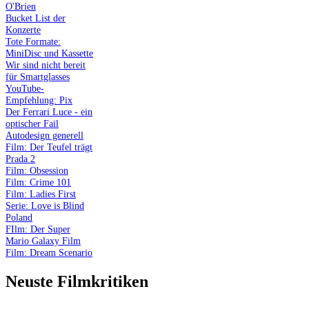
O'Brien
Bucket List der
Konzerte
Tote Formate:
MiniDisc und Kassette
Wir sind nicht bereit
für Smartglasses
YouTube-
Empfehlung: Pix
Der Ferrari Luce - ein
optischer Fail
Autodesign generell
Film: Der Teufel trägt
Prada 2
Film: Obsession
Film: Crime 101
Film: Ladies First
Serie: Love is Blind
Poland
FIlm: Der Super
Mario Galaxy Film
Film: Dream Scenario
Neuste Filmkritiken