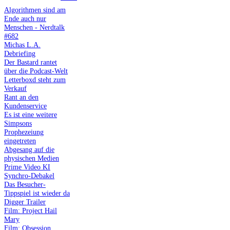
Algorithmen sind am
Ende auch nur
Menschen - Nerdtalk
#682
Michas L.A.
Debriefing
Der Bastard rantet
über die Podcast-Welt
Letterboxd steht zum
Verkauf
Rant an den
Kundenservice
Es ist eine weitere
Simpsons
Prophezeiung
eingetreten
Abgesang auf die
physischen Medien
Prime Video KI
Synchro-Debakel
Das Besucher-
Tippspiel ist wieder da
Digger Trailer
Film: Project Hail
Mary
Film: Obsession