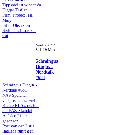
Tippspiel ist wieder da
Digger Trailer
Film: Project Hail
Mary
Film: Obsession
Serie: Chainsmoker
Cat
Nerdtalk / 2
Std. 19 Min.
Schmingus
Dingus -
Nerdtalk
#681
Schmingus Dingus -
Nerdtalk #681
NAS Speicher
versprechen zu viel
Kleine KI-Skandale -
der FAZ-Skandal
Auf den Lime
gegangen
Post von der Justiz
IngDiba führt ggf.