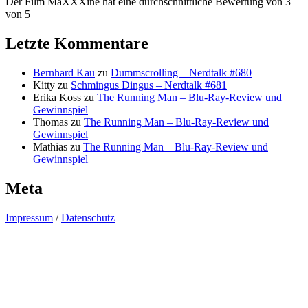
Der Film MaXXXine hat eine durchschnittliche Bewertung von 3
von 5
Letzte Kommentare
Bernhard Kau
zu
Dummscrolling – Nerdtalk #680
Kitty
zu
Schmingus Dingus – Nerdtalk #681
Erika Koss
zu
The Running Man – Blu-Ray-Review und
Gewinnspiel
Thomas
zu
The Running Man – Blu-Ray-Review und
Gewinnspiel
Mathias
zu
The Running Man – Blu-Ray-Review und
Gewinnspiel
Meta
Impressum
/
Datenschutz