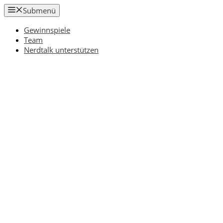
Zum
Submenü
Inhalt
springen
Gewinnspiele
Team
Nerdtalk unterstützen