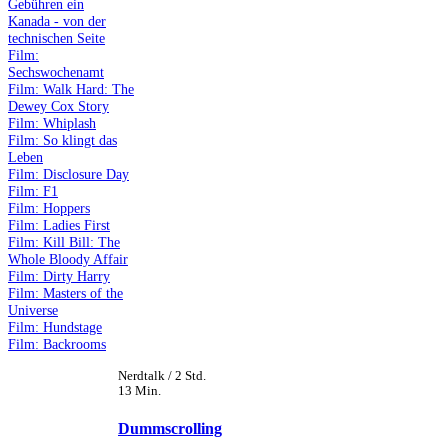
Gebühren ein
Kanada - von der
technischen Seite
Film:
Sechswochenamt
Film: Walk Hard: The
Dewey Cox Story
Film: Whiplash
Film: So klingt das
Leben
Film: Disclosure Day
Film: F1
Film: Hoppers
Film: Ladies First
Film: Kill Bill: The
Whole Bloody Affair
Film: Dirty Harry
Film: Masters of the
Universe
Film: Hundstage
Film: Backrooms
Nerdtalk / 2 Std.
13 Min.
Dummscrolling