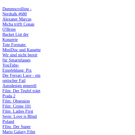
Dummscrolling -
Nerdtalk #680
Alexaner Marcus
Micha trifft Conan
O'Brien
Bucket List der
Konzerte
Tote Formate:
MiniDisc und Kassette
Wir sind nicht bereit
für Smartglasses
YouTube-
Empfehlung: Pix
Der Ferrari Luce - ein
optischer Fail
Autodesign generell
Film: Der Teufel trägt
Prada 2
Film: Obsession
Film: Crime 101
Film: Ladies First
Serie: Love is Blind
Poland
FIlm: Der Super
Mario Galaxy Film