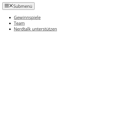
Zum
Submenü
Inhalt
springen
Gewinnspiele
Team
Nerdtalk unterstützen