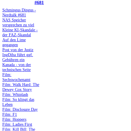
#681
Schmingus Dingus -
Nerdtalk #681
NAS Speicher
versprechen zu viel
Kleine KI-Skandale -
der FAZ-Skandal
Auf den Lime
gegangen
Post von der Justiz
IngDiba führt ggf.
Gebühren ein
Kanada - von der
technischen Seite
Film:
Sechswochenamt
Film: Walk Hard: The
Dewey Cox Story
Film: Whiplash
Film: So klingt das
Leben
Film: Disclosure Day
Film: F1
Film: Hoppers
Film: Ladies First
Film: Kill Bill: The