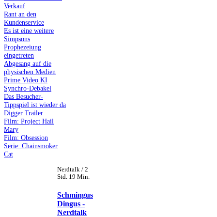
Verkauf
Rant an den
Kundenservice
Es ist eine weitere
Simpsons
Prophezeiung
eingetreten
Abgesang auf die
physischen Medien
Prime Video KI
Synchro-Debakel
Das Besucher-
Tippspiel ist wieder da
Digger Trailer
Film: Project Hail
Mary
Film: Obsession
Serie: Chainsmoker
Cat
Nerdtalk / 2
Std. 19 Min.
Schmingus
Dingus -
Nerdtalk