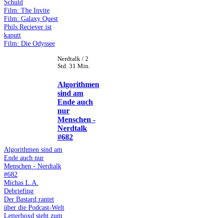
Schuld
Film: The Invite
Film: Galaxy Quest
Phils Reciever ist
kaputt
Film: Die Odyssee
Nerdtalk / 2
Std. 31 Min.
Algorithmen
sind am
Ende auch
nur
Menschen -
Nerdtalk
#682
Algorithmen sind am
Ende auch nur
Menschen - Nerdtalk
#682
Michas L.A.
Debriefing
Der Bastard rantet
über die Podcast-Welt
Letterboxd steht zum