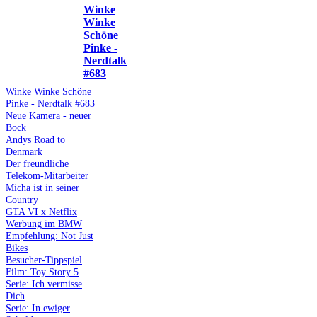
Winke
Winke
Schöne
Pinke -
Nerdtalk
#683
Winke Winke Schöne
Pinke - Nerdtalk #683
Neue Kamera - neuer
Bock
Andys Road to
Denmark
Der freundliche
Telekom-Mitarbeiter
Micha ist in seiner
Country
GTA VI x Netflix
Werbung im BMW
Empfehlung: Not Just
Bikes
Besucher-Tippspiel
Film: Toy Story 5
Serie: Ich vermisse
Dich
Serie: In ewiger