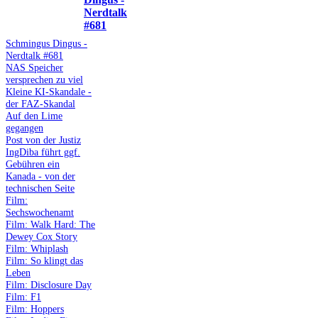
Nerdtalk
#681
Schmingus Dingus -
Nerdtalk #681
NAS Speicher
versprechen zu viel
Kleine KI-Skandale -
der FAZ-Skandal
Auf den Lime
gegangen
Post von der Justiz
IngDiba führt ggf.
Gebühren ein
Kanada - von der
technischen Seite
Film:
Sechswochenamt
Film: Walk Hard: The
Dewey Cox Story
Film: Whiplash
Film: So klingt das
Leben
Film: Disclosure Day
Film: F1
Film: Hoppers