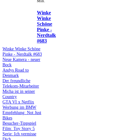
Min.
Winke
Winke
Schöne
Pinke -
Nerdtalk
#683
Winke Winke Schöne
Pinke - Nerdtalk #683
Neue Kamera - neuer
Bock
Andys Road to
Denmark
Der freundliche
Telekom-Mitarbeiter
Micha ist in seiner
Country
GTA VI x Netflix
Werbung im BMW
Empfehlung: Not Just
Bikes
Besucher-Tippspiel
Film: Toy Story 5
Serie: Ich vermisse
Dich