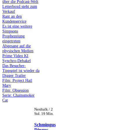
über die Podcast-Welt
Letterboxd steht zum
Verkauf
Rant an den
Kundenservice
Es ist eine weitere
Simpsons
Prophezeiung
eingetreten
Abgesang auf die
physischen Medien
Prime Video KI
Synchro-Debakel
Das Besucher-
Tippspiel ist wieder da
Digger Trailer
Film: Project Hail
Mary
Film: Obsession
Serie: Chainsmoker
Cat
Nerdtalk / 2
Std. 19 Min.
Schmingus
Dingus -