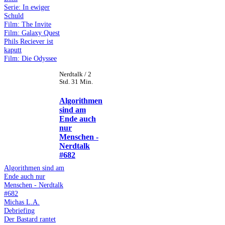
Serie: In ewiger
Schuld
Film: The Invite
Film: Galaxy Quest
Phils Reciever ist
kaputt
Film: Die Odyssee
Nerdtalk / 2
Std. 31 Min.
Algorithmen
sind am
Ende auch
nur
Menschen -
Nerdtalk
#682
Algorithmen sind am
Ende auch nur
Menschen - Nerdtalk
#682
Michas L.A.
Debriefing
Der Bastard rantet