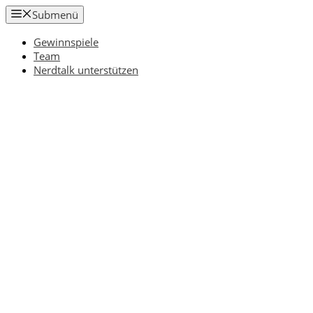
Zum
Submenü
Inhalt
springen
Gewinnspiele
Team
Nerdtalk unterstützen