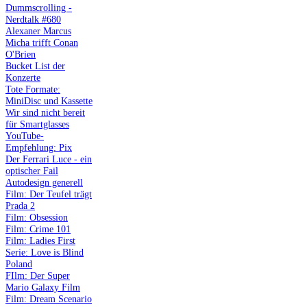
Dummscrolling -
Nerdtalk #680
Alexaner Marcus
Micha trifft Conan
O'Brien
Bucket List der
Konzerte
Tote Formate:
MiniDisc und Kassette
Wir sind nicht bereit
für Smartglasses
YouTube-
Empfehlung: Pix
Der Ferrari Luce - ein
optischer Fail
Autodesign generell
Film: Der Teufel trägt
Prada 2
Film: Obsession
Film: Crime 101
Film: Ladies First
Serie: Love is Blind
Poland
FIlm: Der Super
Mario Galaxy Film
Film: Dream Scenario