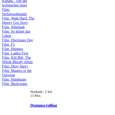
Kanada - von der
technischen Seite
Film:
Sechswochenamt
Film: Walk Hard: The
Dewey Cox Story
Film: Whiplash
Film: So klingt das
Leben
Film: Disclosure Day
Film: F1
Film: Hoppers
Film: Ladies First
Film: Kill Bill: The
Whole Bloody Affair
Film: Dirty Harry
Film: Masters of the
Universe
Film: Hundstage
Film: Backrooms
Nerdtalk / 2 Std.
13 Min.
Dummscrolling