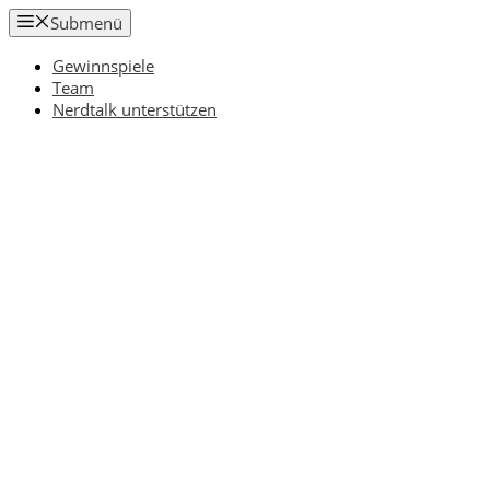
Zum
Submenü
Inhalt
springen
Gewinnspiele
Team
Nerdtalk unterstützen