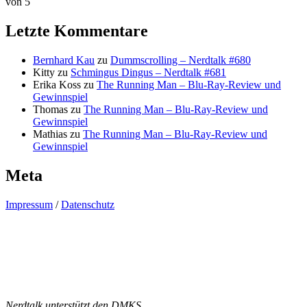
von 5
Letzte Kommentare
Bernhard Kau
zu
Dummscrolling – Nerdtalk #680
Kitty
zu
Schmingus Dingus – Nerdtalk #681
Erika Koss
zu
The Running Man – Blu-Ray-Review und
Gewinnspiel
Thomas
zu
The Running Man – Blu-Ray-Review und
Gewinnspiel
Mathias
zu
The Running Man – Blu-Ray-Review und
Gewinnspiel
Meta
Impressum
/
Datenschutz
Nerdtalk unterstützt den DMKS