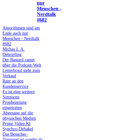
nur
Menschen -
Nerdtalk
#682
Algorithmen sind am
Ende auch nur
Menschen - Nerdtalk
#682
Michas L.A.
Debriefing
Der Bastard rantet
über die Podcast-Welt
Letterboxd steht zum
Verkauf
Rant an den
Kundenservice
Es ist eine weitere
Simpsons
Prophezeiung
eingetreten
Abgesang auf die
physischen Medien
Prime Video KI
Synchro-Debakel
Das Besucher-
Tippspiel ist wieder da