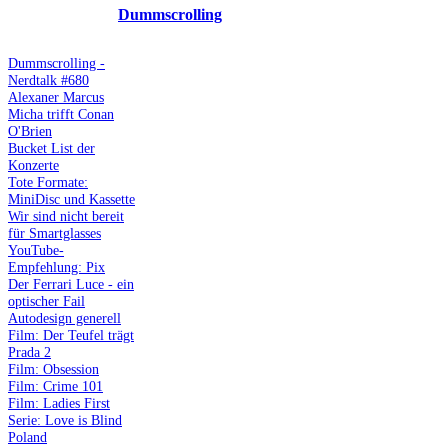
Dummscrolling
Dummscrolling -
Nerdtalk #680
Alexaner Marcus
Micha trifft Conan
O'Brien
Bucket List der
Konzerte
Tote Formate:
MiniDisc und Kassette
Wir sind nicht bereit
für Smartglasses
YouTube-
Empfehlung: Pix
Der Ferrari Luce - ein
optischer Fail
Autodesign generell
Film: Der Teufel trägt
Prada 2
Film: Obsession
Film: Crime 101
Film: Ladies First
Serie: Love is Blind
Poland