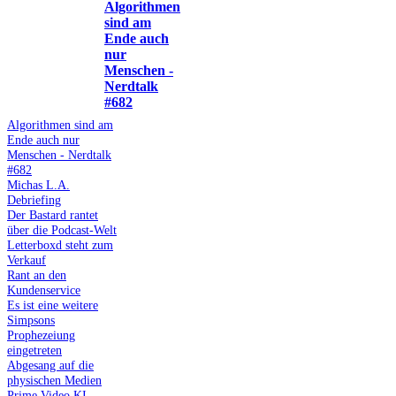
Algorithmen
sind am
Ende auch
nur
Menschen -
Nerdtalk
#682
Algorithmen sind am
Ende auch nur
Menschen - Nerdtalk
#682
Michas L.A.
Debriefing
Der Bastard rantet
über die Podcast-Welt
Letterboxd steht zum
Verkauf
Rant an den
Kundenservice
Es ist eine weitere
Simpsons
Prophezeiung
eingetreten
Abgesang auf die
physischen Medien
Prime Video KI