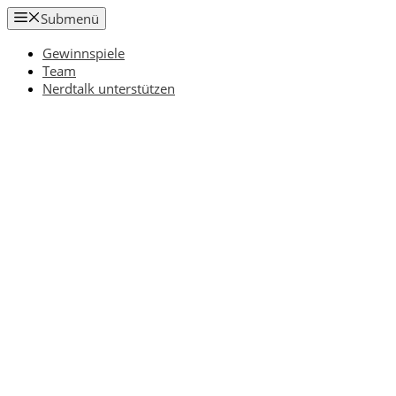
Zum
Submenü
Inhalt
springen
Gewinnspiele
Team
Nerdtalk unterstützen