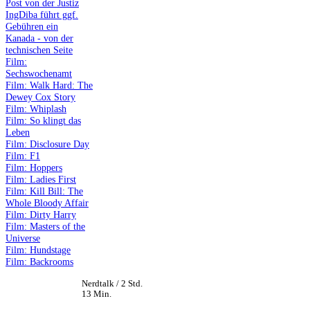
Post von der Justiz
IngDiba führt ggf.
Gebühren ein
Kanada - von der
technischen Seite
Film:
Sechswochenamt
Film: Walk Hard: The
Dewey Cox Story
Film: Whiplash
Film: So klingt das
Leben
Film: Disclosure Day
Film: F1
Film: Hoppers
Film: Ladies First
Film: Kill Bill: The
Whole Bloody Affair
Film: Dirty Harry
Film: Masters of the
Universe
Film: Hundstage
Film: Backrooms
Nerdtalk / 2 Std.
13 Min.