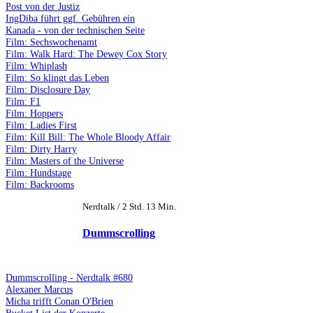
Post von der Justiz
IngDiba führt ggf. Gebühren ein
Kanada - von der technischen Seite
Film: Sechswochenamt
Film: Walk Hard: The Dewey Cox Story
Film: Whiplash
Film: So klingt das Leben
Film: Disclosure Day
Film: F1
Film: Hoppers
Film: Ladies First
Film: Kill Bill: The Whole Bloody Affair
Film: Dirty Harry
Film: Masters of the Universe
Film: Hundstage
Film: Backrooms
Nerdtalk / 2 Std. 13 Min.
Dummscrolling
Dummscrolling - Nerdtalk #680
Alexaner Marcus
Micha trifft Conan O'Brien
Bucket List der Konzerte