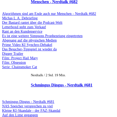
Menschen - Nerdtalk #682
Algorithmen sind am Ende auch nur Menschen - Nerdtalk #682
Michas L.A. Debriefing
Der Bastard rantet über die Podcast-Welt
Letterboxd steht zum Verkauf
Rant an den Kundenservice
Es ist eine weitere Simpsons Prophezeiung eingetreten
Abgesang auf die physischen Medien
Prime Video KI Synchro-Debakel
Das Besucher-Tippspiel ist wieder da
Digger Trailer
Film: Project Hail Mary
Film: Obsession
Serie: Chainsmoker Cat
Nerdtalk / 2 Std. 19 Min.
Schmingus Dingus - Nerdtalk #681
Schmingus Dingus - Nerdtalk #681
NAS Speicher versprechen zu viel
Kleine KI-Skandale - der FAZ-Skandal
Auf den Lime gegangen