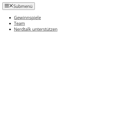
Zum
Submenü
Inhalt
springen
Gewinnspiele
Team
Nerdtalk unterstützen