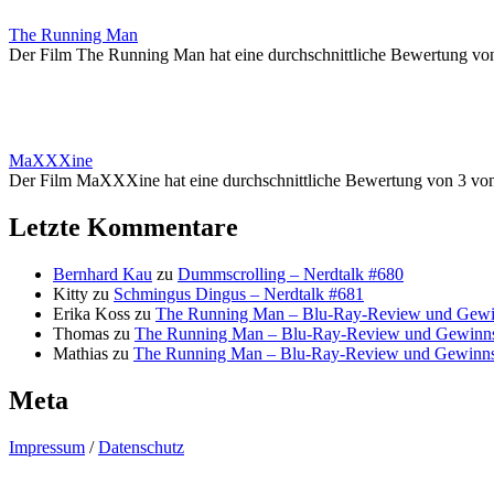
The Running Man
Der Film The Running Man hat eine durchschnittliche Bewertung vo
MaXXXine
Der Film MaXXXine hat eine durchschnittliche Bewertung von 3 vo
Letzte Kommentare
Bernhard Kau
zu
Dummscrolling – Nerdtalk #680
Kitty
zu
Schmingus Dingus – Nerdtalk #681
Erika Koss
zu
The Running Man – Blu-Ray-Review und Gewi
Thomas
zu
The Running Man – Blu-Ray-Review und Gewinns
Mathias
zu
The Running Man – Blu-Ray-Review und Gewinns
Meta
Impressum
/
Datenschutz