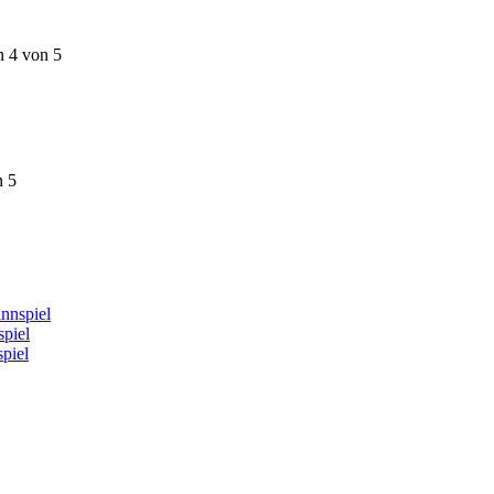
n 4 von 5
n 5
nnspiel
piel
piel