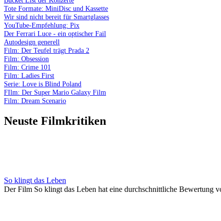
Tote Formate: MiniDisc und Kassette
Wir sind nicht bereit für Smartglasses
YouTube-Empfehlung: Pix
Der Ferrari Luce - ein optischer Fail
Autodesign generell
Film: Der Teufel trägt Prada 2
Film: Obsession
Film: Crime 101
Film: Ladies First
Serie: Love is Blind Poland
FIlm: Der Super Mario Galaxy Film
Film: Dream Scenario
Neuste Filmkritiken
So klingt das Leben
Der Film So klingt das Leben hat eine durchschnittliche Bewertung v