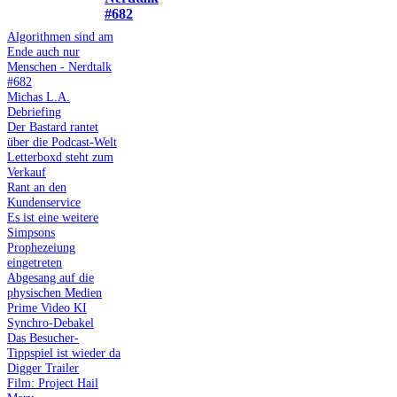
#682
Algorithmen sind am
Ende auch nur
Menschen - Nerdtalk
#682
Michas L.A.
Debriefing
Der Bastard rantet
über die Podcast-Welt
Letterboxd steht zum
Verkauf
Rant an den
Kundenservice
Es ist eine weitere
Simpsons
Prophezeiung
eingetreten
Abgesang auf die
physischen Medien
Prime Video KI
Synchro-Debakel
Das Besucher-
Tippspiel ist wieder da
Digger Trailer
Film: Project Hail