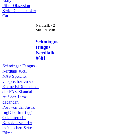
Mary
Film: Obsession
Serie: Chainsmoker
Cat
Nerdtalk / 2
Std. 19 Min.
Schmingus
Dingus -
Nerdtalk
#681
Schmingus Dingus -
Nerdtalk #681
NAS Speicher
versprechen zu viel
Kleine KI-Skandale -
der FAZ-Skandal
Auf den Lime
gegangen
Post von der Justiz
IngDiba führt ggf.
Gebühren ein
Kanada - von der
technischen Seite
Film: