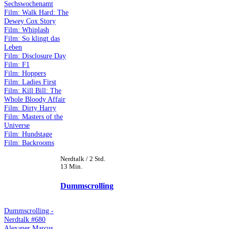
Sechswochenamt
Film: Walk Hard: The
Dewey Cox Story
Film: Whiplash
Film: So klingt das
Leben
Film: Disclosure Day
Film: F1
Film: Hoppers
Film: Ladies First
Film: Kill Bill: The
Whole Bloody Affair
Film: Dirty Harry
Film: Masters of the
Universe
Film: Hundstage
Film: Backrooms
Nerdtalk / 2 Std.
13 Min.
Dummscrolling
Dummscrolling -
Nerdtalk #680
Alexaner Marcus