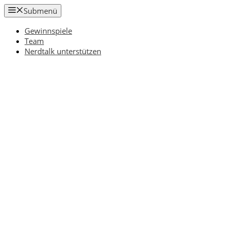
Zum
Submenü
Inhalt
springen
Gewinnspiele
Team
Nerdtalk unterstützen