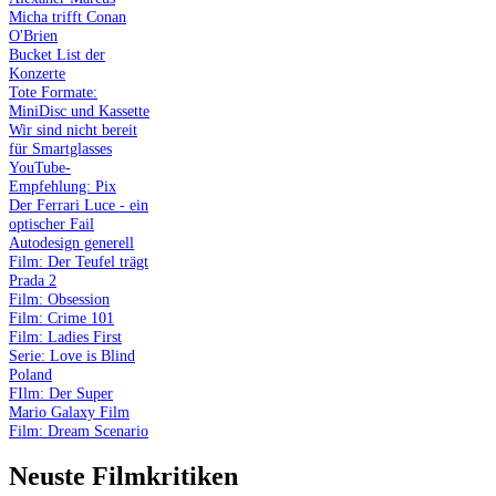
Micha trifft Conan
O'Brien
Bucket List der
Konzerte
Tote Formate:
MiniDisc und Kassette
Wir sind nicht bereit
für Smartglasses
YouTube-
Empfehlung: Pix
Der Ferrari Luce - ein
optischer Fail
Autodesign generell
Film: Der Teufel trägt
Prada 2
Film: Obsession
Film: Crime 101
Film: Ladies First
Serie: Love is Blind
Poland
FIlm: Der Super
Mario Galaxy Film
Film: Dream Scenario
Neuste Filmkritiken