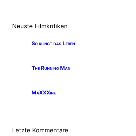
Neuste Filmkritiken
So klingt das Leben
Der Film So klingt das Leben hat eine dur
The Running Man
Der Film The Running Man hat eine durchs
MaXXXine
Der Film MaXXXine hat eine durchschnittl
Letzte Kommentare