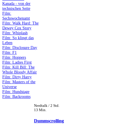
Kanada - von der
technischen Seite
Film:
Sechswochenamt
Film: Walk Hard: The
Dewey Cox Story
Film: Whiplash
Film: So klingt das
Leben
Film: Disclosure Day
Film: F1
Film: Hoppers
Film: Ladies First
Film: Kill Bill: The
Whole Bloody Affair
Film: Dirty Harry
Film: Masters of the
Universe
Film: Hundstage
Film: Backrooms
Nerdtalk / 2 Std.
13 Min.
Dummscrolling