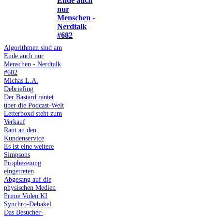
Ende auch
nur
Menschen -
Nerdtalk
#682
Algorithmen sind am
Ende auch nur
Menschen - Nerdtalk
#682
Michas L.A.
Debriefing
Der Bastard rantet
über die Podcast-Welt
Letterboxd steht zum
Verkauf
Rant an den
Kundenservice
Es ist eine weitere
Simpsons
Prophezeiung
eingetreten
Abgesang auf die
physischen Medien
Prime Video KI
Synchro-Debakel
Das Besucher-