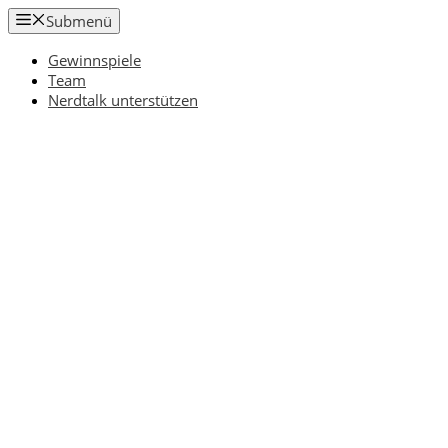
Zum
Submenü
Inhalt
springen
Gewinnspiele
Team
Nerdtalk unterstützen