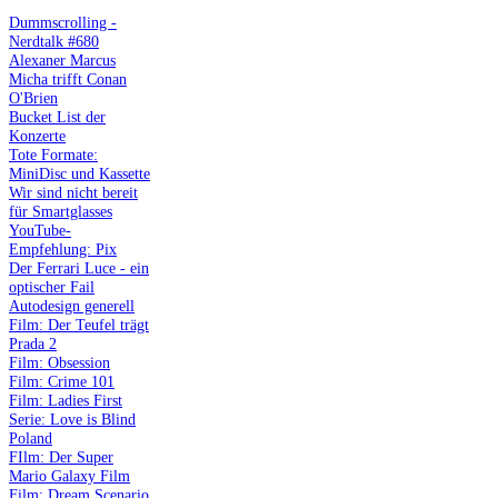
Dummscrolling -
Nerdtalk #680
Alexaner Marcus
Micha trifft Conan
O'Brien
Bucket List der
Konzerte
Tote Formate:
MiniDisc und Kassette
Wir sind nicht bereit
für Smartglasses
YouTube-
Empfehlung: Pix
Der Ferrari Luce - ein
optischer Fail
Autodesign generell
Film: Der Teufel trägt
Prada 2
Film: Obsession
Film: Crime 101
Film: Ladies First
Serie: Love is Blind
Poland
FIlm: Der Super
Mario Galaxy Film
Film: Dream Scenario