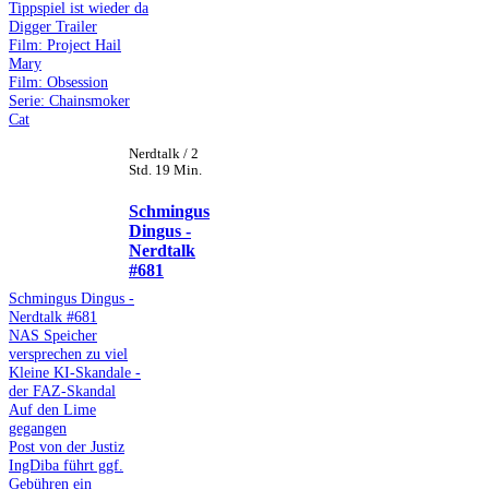
Tippspiel ist wieder da
Digger Trailer
Film: Project Hail
Mary
Film: Obsession
Serie: Chainsmoker
Cat
Nerdtalk / 2
Std. 19 Min.
Schmingus
Dingus -
Nerdtalk
#681
Schmingus Dingus -
Nerdtalk #681
NAS Speicher
versprechen zu viel
Kleine KI-Skandale -
der FAZ-Skandal
Auf den Lime
gegangen
Post von der Justiz
IngDiba führt ggf.
Gebühren ein