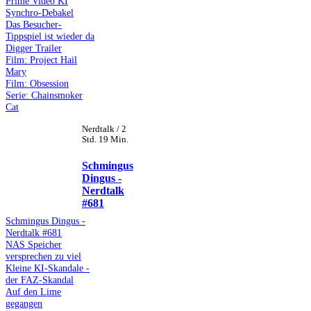
Prime Video KI
Synchro-Debakel
Das Besucher-
Tippspiel ist wieder da
Digger Trailer
Film: Project Hail
Mary
Film: Obsession
Serie: Chainsmoker
Cat
Nerdtalk / 2
Std. 19 Min.
Schmingus
Dingus -
Nerdtalk
#681
Schmingus Dingus -
Nerdtalk #681
NAS Speicher
versprechen zu viel
Kleine KI-Skandale -
der FAZ-Skandal
Auf den Lime
gegangen