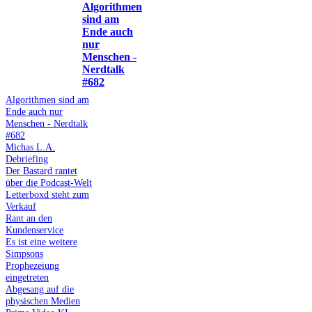
Algorithmen
sind am
Ende auch
nur
Menschen -
Nerdtalk
#682
Algorithmen sind am
Ende auch nur
Menschen - Nerdtalk
#682
Michas L.A.
Debriefing
Der Bastard rantet
über die Podcast-Welt
Letterboxd steht zum
Verkauf
Rant an den
Kundenservice
Es ist eine weitere
Simpsons
Prophezeiung
eingetreten
Abgesang auf die
physischen Medien