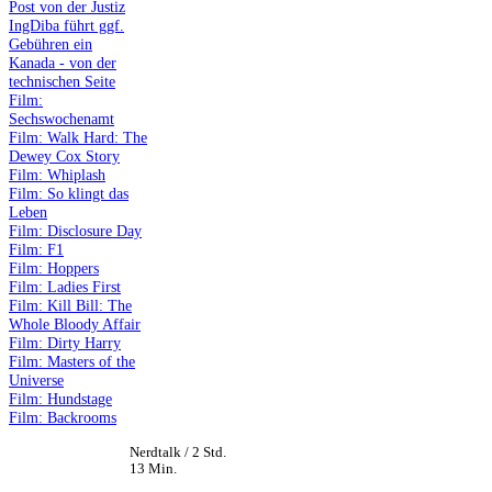
Post von der Justiz
IngDiba führt ggf.
Gebühren ein
Kanada - von der
technischen Seite
Film:
Sechswochenamt
Film: Walk Hard: The
Dewey Cox Story
Film: Whiplash
Film: So klingt das
Leben
Film: Disclosure Day
Film: F1
Film: Hoppers
Film: Ladies First
Film: Kill Bill: The
Whole Bloody Affair
Film: Dirty Harry
Film: Masters of the
Universe
Film: Hundstage
Film: Backrooms
Nerdtalk / 2 Std.
13 Min.