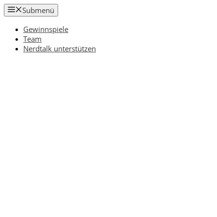
Zum
Submenü
Inhalt
springen
Gewinnspiele
Team
Nerdtalk unterstützen