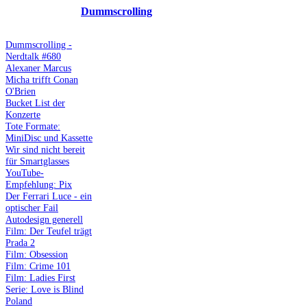
Dummscrolling
Dummscrolling -
Nerdtalk #680
Alexaner Marcus
Micha trifft Conan
O'Brien
Bucket List der
Konzerte
Tote Formate:
MiniDisc und Kassette
Wir sind nicht bereit
für Smartglasses
YouTube-
Empfehlung: Pix
Der Ferrari Luce - ein
optischer Fail
Autodesign generell
Film: Der Teufel trägt
Prada 2
Film: Obsession
Film: Crime 101
Film: Ladies First
Serie: Love is Blind
Poland