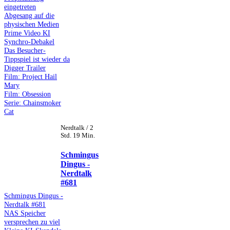
eingetreten
Abgesang auf die
physischen Medien
Prime Video KI
Synchro-Debakel
Das Besucher-
Tippspiel ist wieder da
Digger Trailer
Film: Project Hail
Mary
Film: Obsession
Serie: Chainsmoker
Cat
Nerdtalk / 2
Std. 19 Min.
Schmingus
Dingus -
Nerdtalk
#681
Schmingus Dingus -
Nerdtalk #681
NAS Speicher
versprechen zu viel