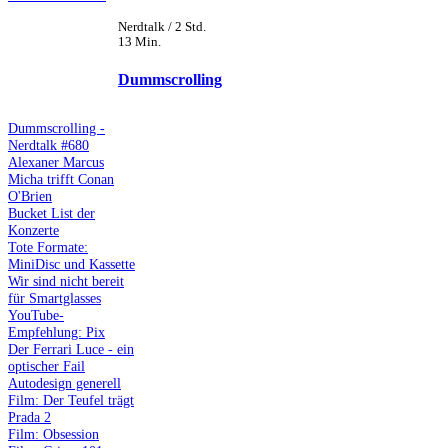
Nerdtalk / 2 Std.
13 Min.
Dummscrolling
Dummscrolling -
Nerdtalk #680
Alexaner Marcus
Micha trifft Conan
O'Brien
Bucket List der
Konzerte
Tote Formate:
MiniDisc und Kassette
Wir sind nicht bereit
für Smartglasses
YouTube-
Empfehlung: Pix
Der Ferrari Luce - ein
optischer Fail
Autodesign generell
Film: Der Teufel trägt
Prada 2
Film: Obsession