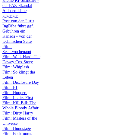
Kleine KI-Skandale -
der FAZ-Skandal
Auf den Lime
gegangen
Post von der Justiz
IngDiba führt ggf.
Gebühren ein
Kanada - von der
technischen Seite
Film:
Sechswochenamt
Film: Walk Hard: The
Dewey Cox Story
Film: Whiplash
Film: So klingt das
Leben
Film: Disclosure Day
Film: F1
Film: Hoppers
Film: Ladies First
Film: Kill Bill: The
Whole Bloody Affair
Film: Dirty Harry
Film: Masters of the
Universe
Film: Hundstage
Film: Backrooms