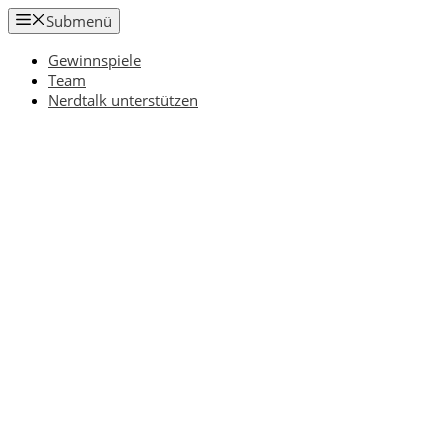
Zum
Submenü
Inhalt
springen
Gewinnspiele
Team
Nerdtalk unterstützen