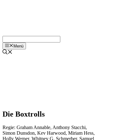
Menü
Die Boxtrolls
Regie:
Graham Annable
,
Anthony Stacchi
,
Simon Dunsdon
,
Kev Harwood
,
Miriam Hess
,
Holly Werner
,
Whitney G. Schmerber
,
Samuel