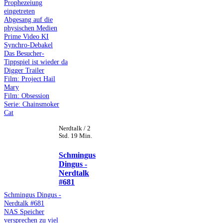
Prophezeiung
eingetreten
Abgesang auf die
physischen Medien
Prime Video KI
Synchro-Debakel
Das Besucher-
Tippspiel ist wieder da
Digger Trailer
Film: Project Hail
Mary
Film: Obsession
Serie: Chainsmoker
Cat
Nerdtalk / 2
Std. 19 Min.
Schmingus
Dingus -
Nerdtalk
#681
Schmingus Dingus -
Nerdtalk #681
NAS Speicher
versprechen zu viel