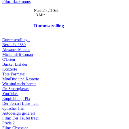
Film: Backrooms
Nerdtalk / 2 Std.
13 Min.
Dummscrolling
Dummscrolling -
Nerdtalk #680
Alexaner Marcus
Micha trifft Conan
O'Brien
Bucket List der
Konzerte
Tote Formate:
MiniDisc und Kassette
Wir sind nicht bereit
für Smartglasses
YouTube-
Empfehlung: Pix
Der Ferrari Luce - ein
optischer Fail
Autodesign generell
Film: Der Teufel trägt
Prada 2
Film: Obsession