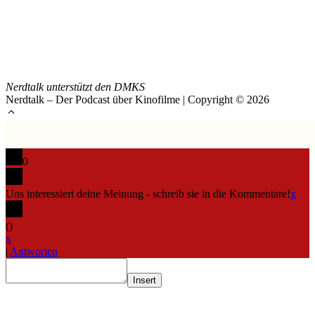
Nerdtalk unterstützt den DMKS
Nerdtalk – Der Podcast über Kinofilme | Copyright © 2026
0
Uns interessiert deine Meinung - schreib sie in die Kommentare!
x
(
)
x
|
Antworten
Insert