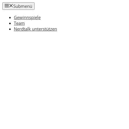
Zum
Submenü
Inhalt
springen
Gewinnspiele
Team
Nerdtalk unterstützen