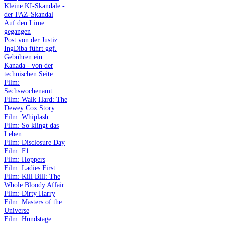
Kleine KI-Skandale -
der FAZ-Skandal
Auf den Lime
gegangen
Post von der Justiz
IngDiba führt ggf.
Gebühren ein
Kanada - von der
technischen Seite
Film:
Sechswochenamt
Film: Walk Hard: The
Dewey Cox Story
Film: Whiplash
Film: So klingt das
Leben
Film: Disclosure Day
Film: F1
Film: Hoppers
Film: Ladies First
Film: Kill Bill: The
Whole Bloody Affair
Film: Dirty Harry
Film: Masters of the
Universe
Film: Hundstage