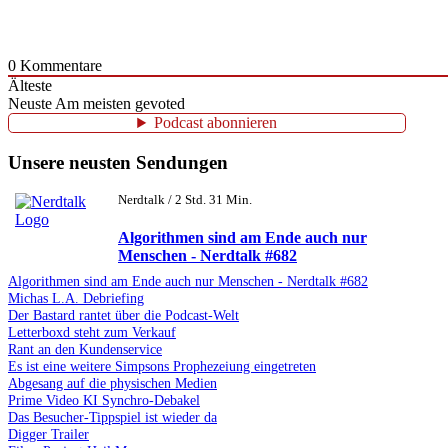
0
Kommentare
Älteste
Neuste
Am meisten gevoted
Podcast abonnieren
Unsere neusten Sendungen
Nerdtalk / 2 Std. 31 Min.
Algorithmen sind am Ende auch nur
Menschen - Nerdtalk #682
Algorithmen sind am Ende auch nur Menschen - Nerdtalk #682
Michas L.A. Debriefing
Der Bastard rantet über die Podcast-Welt
Letterboxd steht zum Verkauf
Rant an den Kundenservice
Es ist eine weitere Simpsons Prophezeiung eingetreten
Abgesang auf die physischen Medien
Prime Video KI Synchro-Debakel
Das Besucher-Tippspiel ist wieder da
Digger Trailer