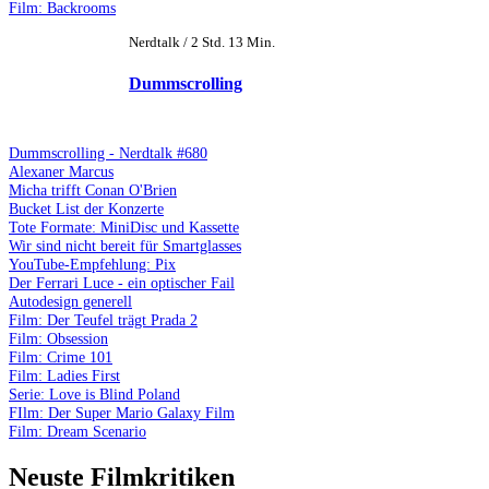
Film: Backrooms
Nerdtalk / 2 Std. 13 Min.
Dummscrolling
Dummscrolling - Nerdtalk #680
Alexaner Marcus
Micha trifft Conan O'Brien
Bucket List der Konzerte
Tote Formate: MiniDisc und Kassette
Wir sind nicht bereit für Smartglasses
YouTube-Empfehlung: Pix
Der Ferrari Luce - ein optischer Fail
Autodesign generell
Film: Der Teufel trägt Prada 2
Film: Obsession
Film: Crime 101
Film: Ladies First
Serie: Love is Blind Poland
FIlm: Der Super Mario Galaxy Film
Film: Dream Scenario
Neuste Filmkritiken