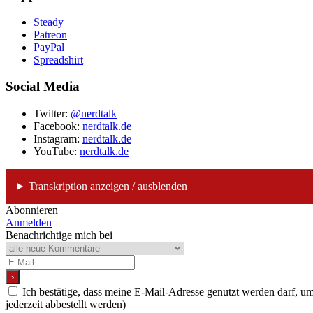
Steady
Patreon
PayPal
Spreadshirt
Social Media
Twitter:
@nerdtalk
Facebook:
nerdtalk.de
Instagram:
nerdtalk.de
YouTube:
nerdtalk.de
Transkription anzeigen / ausblenden
Abonnieren
Anmelden
Benachrichtige mich bei
Ich bestätige, dass meine E-Mail-Adresse genutzt werden darf, 
jederzeit abbestellt werden)