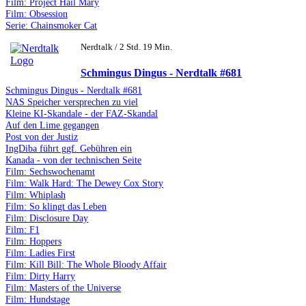
Film: Project Hail Mary
Film: Obsession
Serie: Chainsmoker Cat
Nerdtalk / 2 Std. 19 Min.
Schmingus Dingus - Nerdtalk #681
Schmingus Dingus - Nerdtalk #681
NAS Speicher versprechen zu viel
Kleine KI-Skandale - der FAZ-Skandal
Auf den Lime gegangen
Post von der Justiz
IngDiba führt ggf. Gebühren ein
Kanada - von der technischen Seite
Film: Sechswochenamt
Film: Walk Hard: The Dewey Cox Story
Film: Whiplash
Film: So klingt das Leben
Film: Disclosure Day
Film: F1
Film: Hoppers
Film: Ladies First
Film: Kill Bill: The Whole Bloody Affair
Film: Dirty Harry
Film: Masters of the Universe
Film: Hundstage