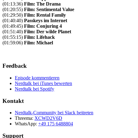
(01:13:36)
Film: The Drama
(01:20:55)
Film: Sentimental Value
(01:29:50)
Film: Rental Family
(01:40:40)
Passkeys im Internet
(01:49:45)
Film: Conjuring 4
(01:51:40)
Film: Der wilde Planet
(01:55:15)
Film: Lifehack
(01:59:06)
Film: Michael
Feedback
Episode kommentieren
Nerdtalk bei iTunes bewerten
Nerdtalk bei Spotify
Kontakt
Nerdtalk-Community bei Slack beitreten
Threema:
XCWD2V6D
WhatsApp:
+49 175 6488804
Support