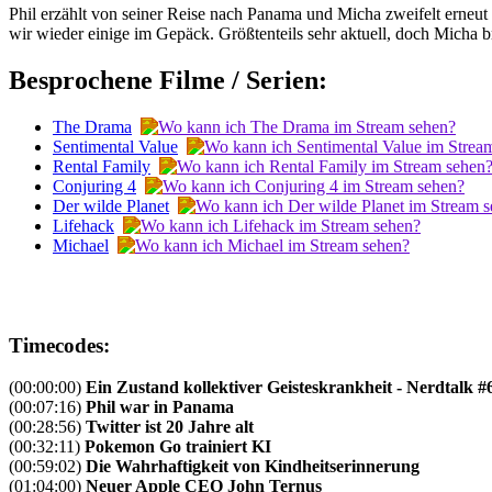
Phil erzählt von seiner Reise nach Panama und Micha zweifelt erneut 
wir wieder einige im Gepäck. Größtenteils sehr aktuell, doch Micha b
Besprochene Filme / Serien:
The Drama
Sentimental Value
Rental Family
Conjuring 4
Der wilde Planet
Lifehack
Michael
Timecodes:
(00:00:00)
Ein Zustand kollektiver Geisteskrankheit - Nerdtalk #
(00:07:16)
Phil war in Panama
(00:28:56)
Twitter ist 20 Jahre alt
(00:32:11)
Pokemon Go trainiert KI
(00:59:02)
Die Wahrhaftigkeit von Kindheitserinnerung
(01:04:00)
Neuer Apple CEO John Ternus