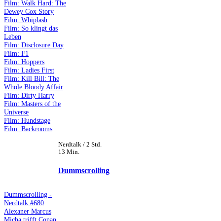
Film: Walk Hard: The
Dewey Cox Story
Film: Whiplash
Film: So klingt das
Leben
Film: Disclosure Day
Film: F1
Film: Hoppers
Film: Ladies First
Film: Kill Bill: The
Whole Bloody Affair
Film: Dirty Harry
Film: Masters of the
Universe
Film: Hundstage
Film: Backrooms
Nerdtalk / 2 Std.
13 Min.
Dummscrolling
Dummscrolling -
Nerdtalk #680
Alexaner Marcus
Micha trifft Conan