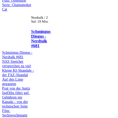
Film: Obsession
Serie: Chainsmoker
Cat
Nerdtalk / 2
Std. 19 Min.
Schmingus
Dingus -
Nerdtalk
#681
Schmingus Dingus -
Nerdtalk #681
NAS Speicher
versprechen zu viel
Kleine KI-Skandale -
der FAZ-Skandal
Auf den Lime
gegangen
Post von der Justiz
IngDiba führt ggf.
Gebühren ein
Kanada - von der
technischen Seite
Film:
Sechswochenamt