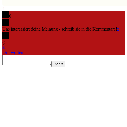
4
0
Uns interessiert deine Meinung - schreib sie in die Kommentare!
x
(
)
x
|
Antworten
Insert