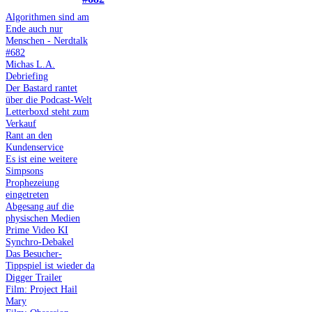
Algorithmen sind am
Ende auch nur
Menschen - Nerdtalk
#682
Michas L.A.
Debriefing
Der Bastard rantet
über die Podcast-Welt
Letterboxd steht zum
Verkauf
Rant an den
Kundenservice
Es ist eine weitere
Simpsons
Prophezeiung
eingetreten
Abgesang auf die
physischen Medien
Prime Video KI
Synchro-Debakel
Das Besucher-
Tippspiel ist wieder da
Digger Trailer
Film: Project Hail
Mary