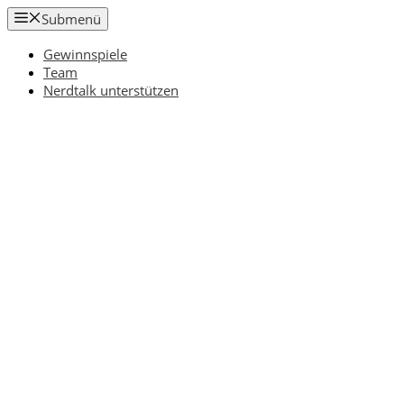
Zum
Submenü
Inhalt
springen
Gewinnspiele
Team
Nerdtalk unterstützen