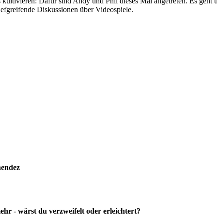
s kultivieren: Dafür sind Andy und Phil dieses Mal angetreten. Es geht
iefgreifende Diskussionen über Videospiele.
nendez
r - wärst du verzweifelt oder erleichtert?