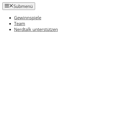
Zum
Submenü
Inhalt
springen
Gewinnspiele
Team
Nerdtalk unterstützen