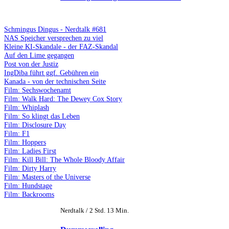
Schmingus Dingus - Nerdtalk #681
NAS Speicher versprechen zu viel
Kleine KI-Skandale - der FAZ-Skandal
Auf den Lime gegangen
Post von der Justiz
IngDiba führt ggf. Gebühren ein
Kanada - von der technischen Seite
Film: Sechswochenamt
Film: Walk Hard: The Dewey Cox Story
Film: Whiplash
Film: So klingt das Leben
Film: Disclosure Day
Film: F1
Film: Hoppers
Film: Ladies First
Film: Kill Bill: The Whole Bloody Affair
Film: Dirty Harry
Film: Masters of the Universe
Film: Hundstage
Film: Backrooms
Nerdtalk / 2 Std. 13 Min.