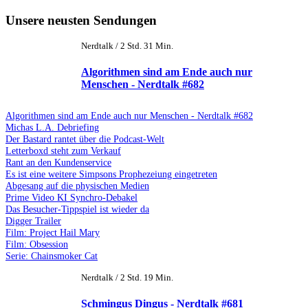
Unsere neusten Sendungen
Nerdtalk / 2 Std. 31 Min.
Algorithmen sind am Ende auch nur
Menschen - Nerdtalk #682
Algorithmen sind am Ende auch nur Menschen - Nerdtalk #682
Michas L.A. Debriefing
Der Bastard rantet über die Podcast-Welt
Letterboxd steht zum Verkauf
Rant an den Kundenservice
Es ist eine weitere Simpsons Prophezeiung eingetreten
Abgesang auf die physischen Medien
Prime Video KI Synchro-Debakel
Das Besucher-Tippspiel ist wieder da
Digger Trailer
Film: Project Hail Mary
Film: Obsession
Serie: Chainsmoker Cat
Nerdtalk / 2 Std. 19 Min.
Schmingus Dingus - Nerdtalk #681