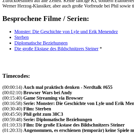
Zurückbesinnen auf alte Zeiten. Keine fancige KI, sondern Etablierte
Werner Herzog-Klassiker, aber auch große Vorfreude bei Phil sowie t
Besprochene Filme / Serien:
Monster: Die Geschichte von Lyle und Erik Menendez
Sterben
Diplomatische Beziehungen
Die große Ekstase des Bildschnitzers Steiner
*
Timecodes:
(00:00:14)
Auch mal praktisch denken - Nerdtalk #655
(00:02:10)
Browser Wars bei Andy
(00:15:40)
Game Streaming via Browser
(00:16:58)
Serie: Monster: Die Geschichte von Lyle und Erik Me
(00:30:40)
Film: Sterben
(00:45:50)
Phil geht zum 38C3
(00:59:48)
Serie: Diplomatische Beziehungen
(01:10:33)
Film: Die große Ekstase des Bildschnitzers Steiner
(01:20:33)
Angenommen, es erschienen (temporär) keine Spiele meh