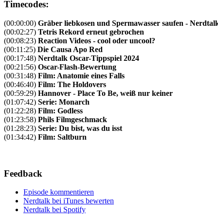
Timecodes:
(00:00:00)
Gräber liebkosen und Spermawasser saufen - Nerdtal
(00:02:27)
Tetris Rekord erneut gebrochen
(00:08:23)
Reaction Videos - cool oder uncool?
(00:11:25)
Die Causa Apo Red
(00:17:48)
Nerdtalk Oscar-Tippspiel 2024
(00:21:56)
Oscar-Flash-Bewertung
(00:31:48)
Film: Anatomie eines Falls
(00:46:40)
Film: The Holdovers
(00:59:29)
Hannover - Place To Be, weiß nur keiner
(01:07:42)
Serie: Monarch
(01:22:28)
Film: Godless
(01:23:58)
Phils Filmgeschmack
(01:28:23)
Serie: Du bist, was du isst
(01:34:42)
Film: Saltburn
Feedback
Episode kommentieren
Nerdtalk bei iTunes bewerten
Nerdtalk bei Spotify