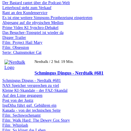
Der Bastard rantet über die Podcast-Welt
Letterboxd steht zum Verkauf
Rant an den Kundenservice
Es ist eine weitere Simpsons Prophezeiung eingetreten
Abgesang auf die physischen Medien
Prime Video KI Synchro-Debakel
Das Besucher-Tippspiel ist wieder da
Digger Trailer
Film: Project Hail Mary
Film: Obsession
Serie: Chainsmoker Cat
Nerdtalk / 2 Std. 19 Min.
Schmingus Dingus - Nerdtalk #681
Schmingus Dingus - Nerdtalk #681
NAS Speicher versprechen zu viel
Kleine KI-Skandale - der FAZ-Skandal
Auf den Lime gegangen
Post von der Justiz
IngDiba führt ggf. Gebühren ein
Kanada - von der technischen Seite
Film: Sechswochenamt
Film: Walk Hard: The Dewey Cox Story
Film: Whiplash
Film: So klingt das Leben