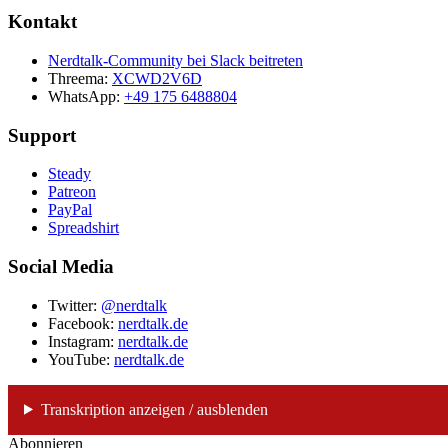
Kontakt
Nerdtalk-Community bei Slack beitreten
Threema:
XCWD2V6D
WhatsApp:
+49 175 6488804
Support
Steady
Patreon
PayPal
Spreadshirt
Social Media
Twitter:
@nerdtalk
Facebook:
nerdtalk.de
Instagram:
nerdtalk.de
YouTube:
nerdtalk.de
Transkription anzeigen / ausblenden
Abonnieren