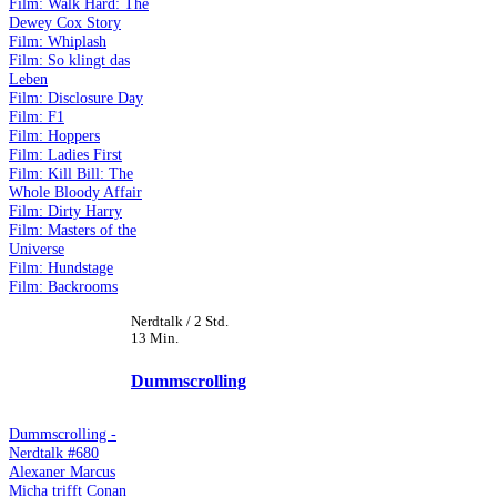
Film: Walk Hard: The
Dewey Cox Story
Film: Whiplash
Film: So klingt das
Leben
Film: Disclosure Day
Film: F1
Film: Hoppers
Film: Ladies First
Film: Kill Bill: The
Whole Bloody Affair
Film: Dirty Harry
Film: Masters of the
Universe
Film: Hundstage
Film: Backrooms
Nerdtalk / 2 Std.
13 Min.
Dummscrolling
Dummscrolling -
Nerdtalk #680
Alexaner Marcus
Micha trifft Conan