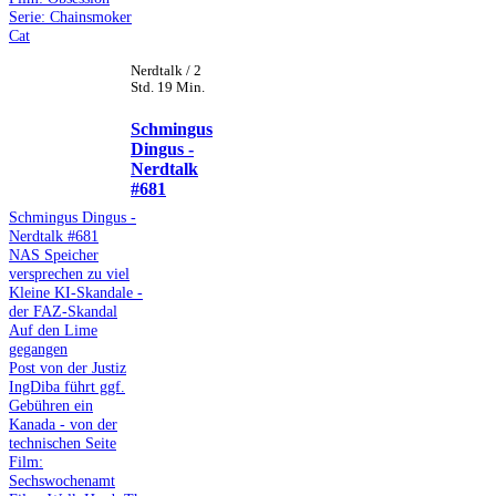
Serie: Chainsmoker
Cat
Nerdtalk / 2
Std. 19 Min.
Schmingus
Dingus -
Nerdtalk
#681
Schmingus Dingus -
Nerdtalk #681
NAS Speicher
versprechen zu viel
Kleine KI-Skandale -
der FAZ-Skandal
Auf den Lime
gegangen
Post von der Justiz
IngDiba führt ggf.
Gebühren ein
Kanada - von der
technischen Seite
Film:
Sechswochenamt