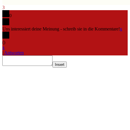
3
0
Uns interessiert deine Meinung - schreib sie in die Kommentare!
x
(
)
x
|
Antworten
Insert