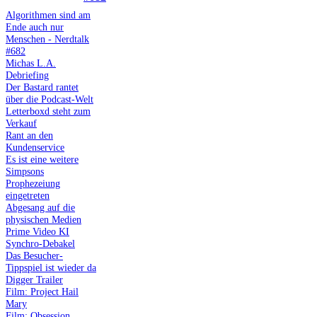
Algorithmen sind am
Ende auch nur
Menschen - Nerdtalk
#682
Michas L.A.
Debriefing
Der Bastard rantet
über die Podcast-Welt
Letterboxd steht zum
Verkauf
Rant an den
Kundenservice
Es ist eine weitere
Simpsons
Prophezeiung
eingetreten
Abgesang auf die
physischen Medien
Prime Video KI
Synchro-Debakel
Das Besucher-
Tippspiel ist wieder da
Digger Trailer
Film: Project Hail
Mary
Film: Obsession