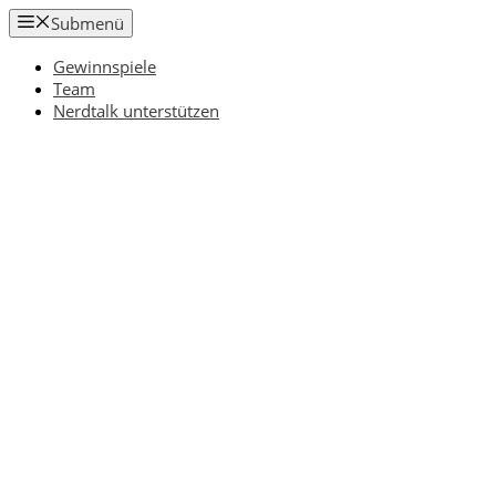
Zum
Submenü
Inhalt
springen
Gewinnspiele
Team
Nerdtalk unterstützen