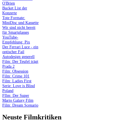
O'Brien
Bucket List der
Konzerte
Tote Formate:
MiniDisc und Kassette
Wir sind nicht bereit
für Smartglasses
YouTube-
Empfehlung: Pix
Der Ferrari Luce - ein
optischer Fail
Autodesign generell
Film: Der Teufel trägt
Prada 2
Film: Obsession
Film: Crime 101
Film: Ladies First
Serie: Love is Blind
Poland
FIlm: Der Super
Mario Galaxy Film
Film: Dream Scenario
Neuste Filmkritiken