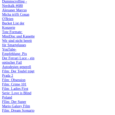
Dummscrolling -
Nerdtalk #680
Alexaner Marcus
Micha trifft Conan
O'Brien
Bucket List der
Konzerte
Tote Formate:
MiniDisc und Kassette
Wir sind nicht bereit
für Smartglasses
YouTube-
Empfehlung: Pix
Der Ferrari Luce - ein
optischer Fail
Autodesign generell
Film: Der Teufel trägt
Prada 2
Film: Obsession
Film: Crime 101
Film: Ladies First
Serie: Love is Blind
Poland
FIlm: Der Super
Mario Galaxy Film
Film: Dream Scenario