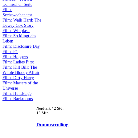
technischen Seite
Film:
Sechswochenamt
Film: Walk Hard: The
Dewey Cox Story
Film: Whiplash
Film: So klingt das
Leben
Film: Disclosure Day
Film: F1
Film: Hoppers
Film: Ladies First
Film: Kill Bill: The
Whole Bloody Affair
Film: Dirty Harry
Film: Masters of the
Universe
Film: Hundstage
Film: Backrooms
Nerdtalk / 2 Std.
13 Min.
Dummscrolling