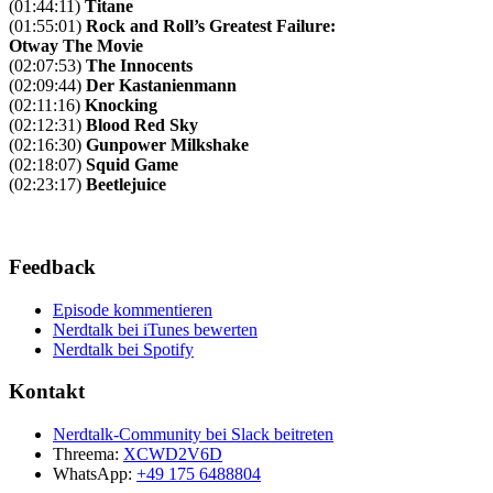
(01:44:11)
Titane
(01:55:01)
Rock and Roll’s Greatest Failure:
Otway The Movie
(02:07:53)
The Innocents
(02:09:44)
Der Kastanienmann
(02:11:16)
Knocking
(02:12:31)
Blood Red Sky
(02:16:30)
Gunpower Milkshake
(02:18:07)
Squid Game
(02:23:17)
Beetlejuice
Feedback
Episode kommentieren
Nerdtalk bei iTunes bewerten
Nerdtalk bei Spotify
Kontakt
Nerdtalk-Community bei Slack beitreten
Threema:
XCWD2V6D
WhatsApp:
+49 175 6488804