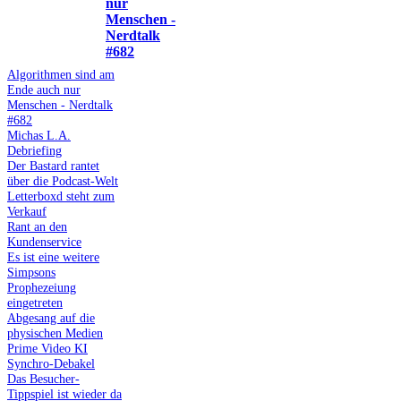
nur
Menschen -
Nerdtalk
#682
Algorithmen sind am
Ende auch nur
Menschen - Nerdtalk
#682
Michas L.A.
Debriefing
Der Bastard rantet
über die Podcast-Welt
Letterboxd steht zum
Verkauf
Rant an den
Kundenservice
Es ist eine weitere
Simpsons
Prophezeiung
eingetreten
Abgesang auf die
physischen Medien
Prime Video KI
Synchro-Debakel
Das Besucher-
Tippspiel ist wieder da