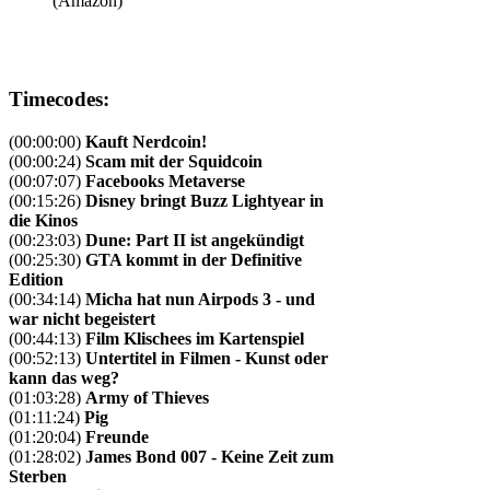
(Amazon)
Timecodes:
(00:00:00)
Kauft Nerdcoin!
(00:00:24)
Scam mit der Squidcoin
(00:07:07)
Facebooks Metaverse
(00:15:26)
Disney bringt Buzz Lightyear in
die Kinos
(00:23:03)
Dune: Part II ist angekündigt
(00:25:30)
GTA kommt in der Definitive
Edition
(00:34:14)
Micha hat nun Airpods 3 - und
war nicht begeistert
(00:44:13)
Film Klischees im Kartenspiel
(00:52:13)
Untertitel in Filmen - Kunst oder
kann das weg?
(01:03:28)
Army of Thieves
(01:11:24)
Pig
(01:20:04)
Freunde
(01:28:02)
James Bond 007 - Keine Zeit zum
Sterben