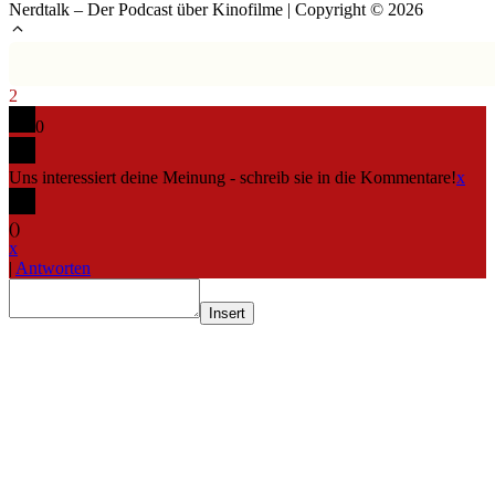
Nerdtalk – Der Podcast über Kinofilme | Copyright © 2026
2
0
Uns interessiert deine Meinung - schreib sie in die Kommentare!
x
(
)
x
|
Antworten
Insert