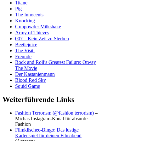
Titane
Pig
The Innocents
Knocking
Gunpowder Milkshake
Army of Thieves
007 – Kein Zeit zu Sterben
Beetlejuice
The Visit
Freunde
Rock and Roll’s Greatest Failure: Otway
The Movie
Der Kastanienmann
Blood Red Sky
Squid Game
Weiterführende Links
Fashion Terrorism (@fashion.terrorism)
–
Michas Instagram-Kanal für absurde
Fashion
Filmklischee-Bingo: Das lustige
Kartenspiel für deinen Filmabend