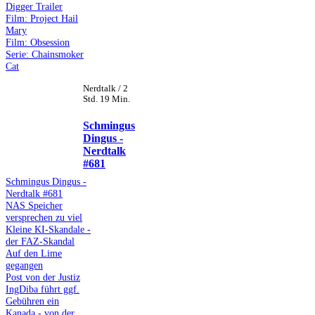
Digger Trailer
Film: Project Hail
Mary
Film: Obsession
Serie: Chainsmoker
Cat
Nerdtalk / 2
Std. 19 Min.
Schmingus
Dingus -
Nerdtalk
#681
Schmingus Dingus -
Nerdtalk #681
NAS Speicher
versprechen zu viel
Kleine KI-Skandale -
der FAZ-Skandal
Auf den Lime
gegangen
Post von der Justiz
IngDiba führt ggf.
Gebühren ein
Kanada - von der