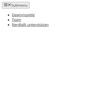
Zum
Submenü
Inhalt
springen
Gewinnspiele
Team
Nerdtalk unterstützen