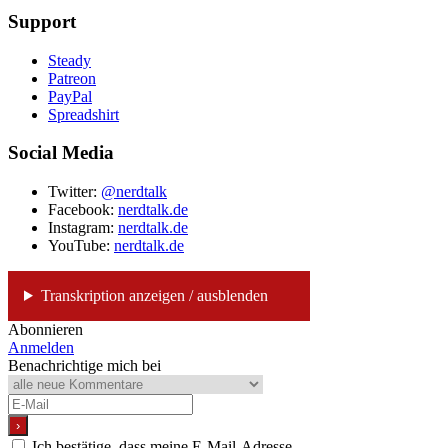
Support
Steady
Patreon
PayPal
Spreadshirt
Social Media
Twitter:
@nerdtalk
Facebook:
nerdtalk.de
Instagram:
nerdtalk.de
YouTube:
nerdtalk.de
Transkription anzeigen / ausblenden
Abonnieren
Anmelden
Benachrichtige mich bei
Ich bestätige, dass meine E-Mail-Adresse