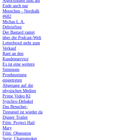
Algorithmen sind am
Ende auch nur
Menschen - Nerdtalk
#682
Michas L.A.
Debriefing
Der Bastard rantet
über die Podcast-Welt
Letterboxd steht zum
Verkauf
Rant an den
Kundenservice
Es ist eine weitere
Simpsons
Prophezeiung
eingetreten
Abgesang auf die
physischen Medien
Prime Video KI
Synchro-Debakel
Das Besucher-
Tippspiel ist wieder da
Digger Trailer
Film: Project Hail
Mary
Film: Obsession
Serie: Chainsmoker