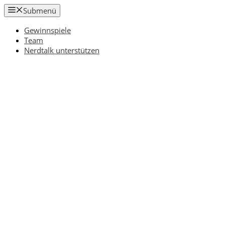
Zum
Submenü
Inhalt
springen
Gewinnspiele
Team
Nerdtalk unterstützen