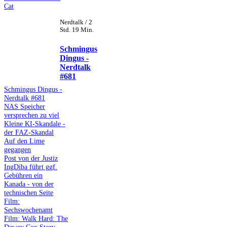
Cat
Nerdtalk / 2
Std. 19 Min.
Schmingus
Dingus -
Nerdtalk
#681
Schmingus Dingus -
Nerdtalk #681
NAS Speicher
versprechen zu viel
Kleine KI-Skandale -
der FAZ-Skandal
Auf den Lime
gegangen
Post von der Justiz
IngDiba führt ggf.
Gebühren ein
Kanada - von der
technischen Seite
Film:
Sechswochenamt
Film: Walk Hard: The