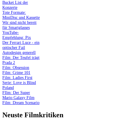
Bucket List der
Konzerte
Tote Formate:
MiniDisc und Kassette
Wir sind nicht bereit
für Smartglasses
YouTube-
Empfehlung: Pix
Der Ferrari Luce - ein
optischer Fail
Autodesign generell
Film: Der Teufel trägt
Prada 2
Film: Obsession
Film: Crime 101
Film: Ladies First
Serie: Love is Blind
Poland
FIlm: Der Super
Mario Galaxy Film
Film: Dream Scenario
Neuste Filmkritiken