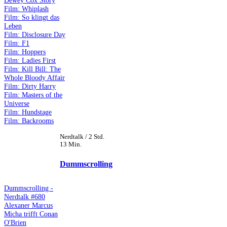
Dewey Cox Story
Film: Whiplash
Film: So klingt das
Leben
Film: Disclosure Day
Film: F1
Film: Hoppers
Film: Ladies First
Film: Kill Bill: The
Whole Bloody Affair
Film: Dirty Harry
Film: Masters of the
Universe
Film: Hundstage
Film: Backrooms
Nerdtalk / 2 Std.
13 Min.
Dummscrolling
Dummscrolling -
Nerdtalk #680
Alexaner Marcus
Micha trifft Conan
O'Brien