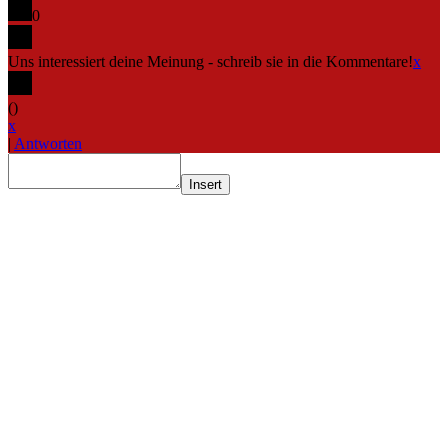
0
Uns interessiert deine Meinung - schreib sie in die Kommentare!
x
(
)
x
|
Antworten
Insert