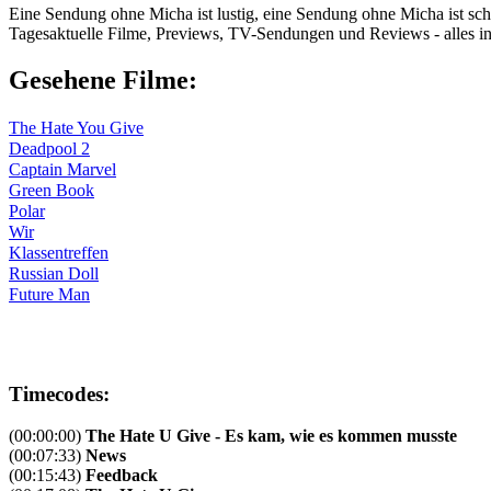
Eine Sendung ohne Micha ist lustig, eine Sendung ohne Micha ist schön
Tagesaktuelle Filme, Previews, TV-Sendungen und Reviews - alles i
Gesehene Filme:
The Hate You Give
Deadpool 2
Captain Marvel
Green Book
Polar
Wir
Klassentreffen
Russian Doll
Future Man
Timecodes:
(00:00:00)
The Hate U Give - Es kam, wie es kommen musste
(00:07:33)
News
(00:15:43)
Feedback