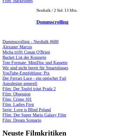
Film: Backrooms
Nerdtalk / 2 Std. 13 Min.
Dummscrolling
Dummscrolling - Nerdtalk #680
Alexaner Marcus
Micha trifft Conan O'Brien
Bucket List der Konzerte
Tote Formate: MiniDisc und Kassette
Wir sind nicht bereit für Smartglasses
YouTube-Empfehlung: Pix
Der Ferrari Luce - ein optischer Fail
Autodesign generell
Film: Der Teufel trägt Prada 2
Film: Obsession
Film: Crime 101
Film: Ladies First
Serie: Love is Blind Poland
FIlm: Der Super Mario Galaxy Film
Film: Dream Scenario
Neuste Filmkritiken