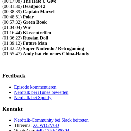
(00:17:08)
The Hate U Give
(00:31:30)
Deadpool 2
(00:38:39)
Captain Marvel
(00:48:51)
Polar
(00:57:32)
Green Book
(01:04:04)
Wir
(01:16:44)
Klassentreffen
(01:36:22)
Russian Doll
(01:39:12)
Future Man
(01:42:22)
Super Nintendo / Retrogaming
(01:55:47)
Andy hat ein neues China-Handy
Feedback
Episode kommentieren
Nerdtalk bei iTunes bewerten
Nerdtalk bei Spotify
Kontakt
Nerdtalk-Community bei Slack beitreten
Threema:
XCWD2V6D
WhatsApp:
+49 175 6488804