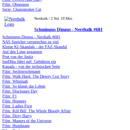
Film: Obsession
Serie: Chainsmoker Cat
Nerdtalk / 2 Std. 19 Min.
Schmingus Dingus - Nerdtalk #681
Schmingus Dingus - Nerdtalk #681
NAS Speicher versprechen zu viel
Kleine KI-Skandale - der FAZ-Skandal
Auf den Lime gegangen
Post von der Justiz
IngDiba führt ggf. Gebühren ein
Kanada - von der technischen Seite
Film: Sechswochenamt
Film: Walk Hard: The Dewey Cox Story
Film: Whiplash
Film: So klingt das Leben
Film: Disclosure Day
Film: F1
Film: Hoppers
Film: Ladies First
Film: Kill Bill: The Whole Bloody Affair
Film: Dirty Harry
Film: Masters of the Universe
Film: Hundstage