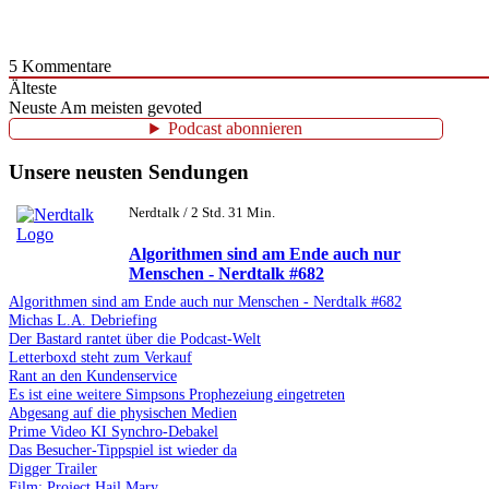
5
Kommentare
Älteste
Neuste
Am meisten gevoted
Podcast abonnieren
Unsere neusten Sendungen
Nerdtalk / 2 Std. 31 Min.
Algorithmen sind am Ende auch nur
Menschen - Nerdtalk #682
Algorithmen sind am Ende auch nur Menschen - Nerdtalk #682
Michas L.A. Debriefing
Der Bastard rantet über die Podcast-Welt
Letterboxd steht zum Verkauf
Rant an den Kundenservice
Es ist eine weitere Simpsons Prophezeiung eingetreten
Abgesang auf die physischen Medien
Prime Video KI Synchro-Debakel
Das Besucher-Tippspiel ist wieder da
Digger Trailer
Film: Project Hail Mary