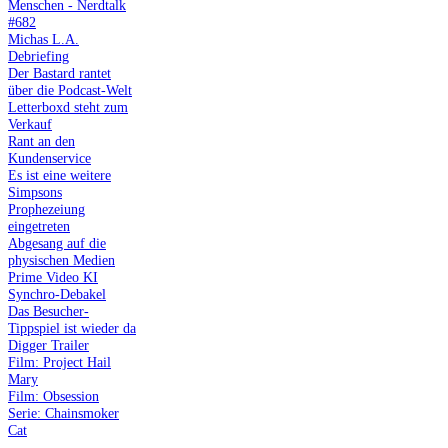
Menschen - Nerdtalk
#682
Michas L.A.
Debriefing
Der Bastard rantet
über die Podcast-Welt
Letterboxd steht zum
Verkauf
Rant an den
Kundenservice
Es ist eine weitere
Simpsons
Prophezeiung
eingetreten
Abgesang auf die
physischen Medien
Prime Video KI
Synchro-Debakel
Das Besucher-
Tippspiel ist wieder da
Digger Trailer
Film: Project Hail
Mary
Film: Obsession
Serie: Chainsmoker
Cat