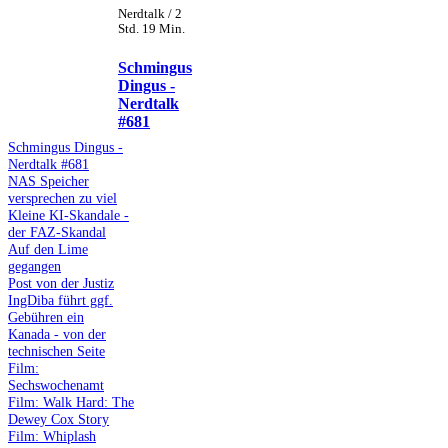
Nerdtalk / 2
Std. 19 Min.
Schmingus
Dingus -
Nerdtalk
#681
Schmingus Dingus -
Nerdtalk #681
NAS Speicher
versprechen zu viel
Kleine KI-Skandale -
der FAZ-Skandal
Auf den Lime
gegangen
Post von der Justiz
IngDiba führt ggf.
Gebühren ein
Kanada - von der
technischen Seite
Film:
Sechswochenamt
Film: Walk Hard: The
Dewey Cox Story
Film: Whiplash