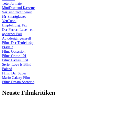
Tote Formate:
MiniDisc und Kassette
Wir sind nicht bereit
für Smartglasses
YouTube-
Empfehlung: Pix
Der Ferrari Luce - ein
optischer Fail
Autodesign generell
Film: Der Teufel trägt
Prada 2
Film: Obsession
Film: Crime 101
Film: Ladies First
Serie: Love is Blind
Poland
FIlm: Der Super
Mario Galaxy Film
Film: Dream Scenario
Neuste Filmkritiken