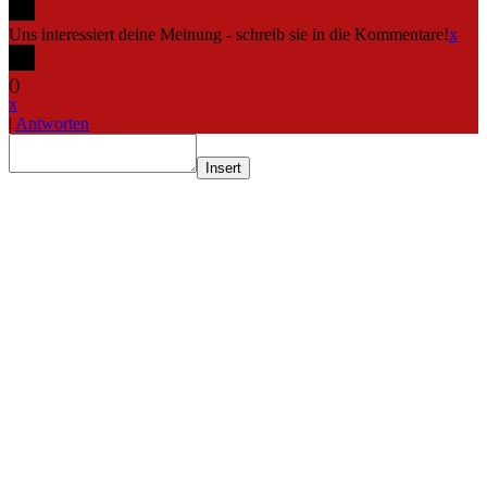
Uns interessiert deine Meinung - schreib sie in die Kommentare!
x
(
)
x
|
Antworten
Insert