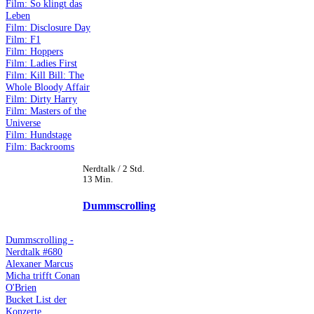
Film: So klingt das
Leben
Film: Disclosure Day
Film: F1
Film: Hoppers
Film: Ladies First
Film: Kill Bill: The
Whole Bloody Affair
Film: Dirty Harry
Film: Masters of the
Universe
Film: Hundstage
Film: Backrooms
Nerdtalk / 2 Std.
13 Min.
Dummscrolling
Dummscrolling -
Nerdtalk #680
Alexaner Marcus
Micha trifft Conan
O'Brien
Bucket List der
Konzerte