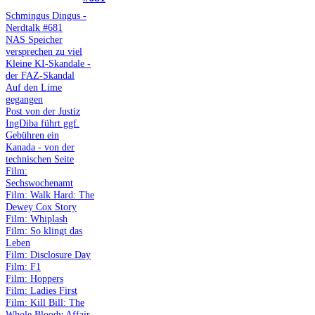
Schmingus Dingus -
Nerdtalk #681
NAS Speicher
versprechen zu viel
Kleine KI-Skandale -
der FAZ-Skandal
Auf den Lime
gegangen
Post von der Justiz
IngDiba führt ggf.
Gebühren ein
Kanada - von der
technischen Seite
Film:
Sechswochenamt
Film: Walk Hard: The
Dewey Cox Story
Film: Whiplash
Film: So klingt das
Leben
Film: Disclosure Day
Film: F1
Film: Hoppers
Film: Ladies First
Film: Kill Bill: The
Whole Bloody Affair