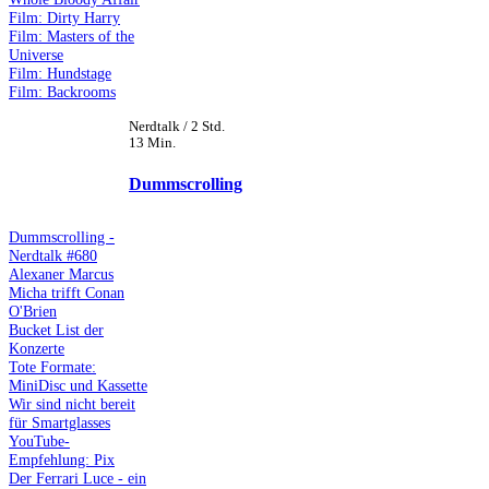
Film: Dirty Harry
Film: Masters of the
Universe
Film: Hundstage
Film: Backrooms
Nerdtalk / 2 Std.
13 Min.
Dummscrolling
Dummscrolling -
Nerdtalk #680
Alexaner Marcus
Micha trifft Conan
O'Brien
Bucket List der
Konzerte
Tote Formate:
MiniDisc und Kassette
Wir sind nicht bereit
für Smartglasses
YouTube-
Empfehlung: Pix
Der Ferrari Luce - ein