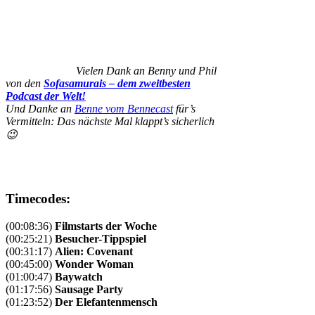
Vielen Dank an Benny und Phil
von den
Sofasamurais – dem zweitbesten
Podcast der Welt!
Und Danke an
Benne vom Bennecast
für’s
Vermitteln: Das nächste Mal klappt’s sicherlich
😉
Timecodes:
(00:08:36)
Filmstarts der Woche
(00:25:21)
Besucher-Tippspiel
(00:31:17)
Alien: Covenant
(00:45:00)
Wonder Woman
(01:00:47)
Baywatch
(01:17:56)
Sausage Party
(01:23:52)
Der Elefantenmensch