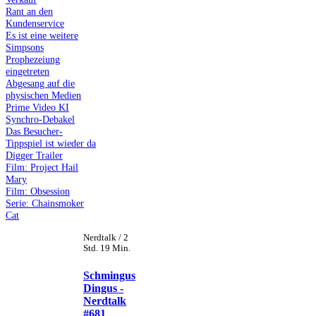
Rant an den
Kundenservice
Es ist eine weitere
Simpsons
Prophezeiung
eingetreten
Abgesang auf die
physischen Medien
Prime Video KI
Synchro-Debakel
Das Besucher-
Tippspiel ist wieder da
Digger Trailer
Film: Project Hail
Mary
Film: Obsession
Serie: Chainsmoker
Cat
Nerdtalk / 2
Std. 19 Min.
Schmingus
Dingus -
Nerdtalk
#681