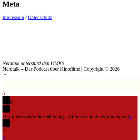
Meta
Impressum
/
Datenschutz
Nerdtalk unterstützt den DMKS
Nerdtalk – Der Podcast über Kinofilme | Copyright © 2026
5
0
Uns interessiert deine Meinung - schreib sie in die Kommentare!
x
(
)
x