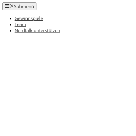
Zum
Submenü
Inhalt
springen
Gewinnspiele
Team
Nerdtalk unterstützen