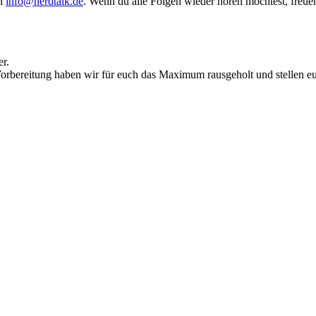
an
info@nerdtalk.de
. Wenn du alle Folgen wieder hören möchtest, freue
r.
rbereitung haben wir für euch das Maximum rausgeholt und stellen eu