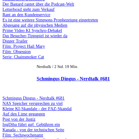
Der Bastard rantet über die Podcast-Welt
Letterboxd steht zum Verkauf
Rant an den Kundenservice
Es ist eine weitere Simpsons Prophezeiung eingetreten
Abgesang auf die physischen Medien
Prime Video KI Synchro-Debakel
Das Besucher-Tippspiel ist wieder da
Digger Trailer
Film: Project Hail Mary
Film: Obsession
Serie: Chainsmoker Cat
Nerdtalk / 2 Std. 19 Min.
Schmingus Dingus - Nerdtalk #681
Schmingus Dingus - Nerdtalk #681
NAS Speicher versprechen zu viel
Kleine KI-Skandale - der FAZ-Skandal
Auf den Lime gegangen
Post von der Justiz
IngDiba führt ggf. Gebühren ein
Kanada - von der technischen Seite
Film: Sechswochenamt