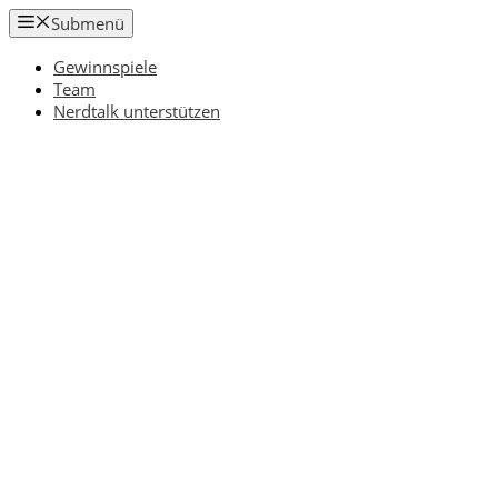
Zum
Submenü
Inhalt
springen
Gewinnspiele
Team
Nerdtalk unterstützen