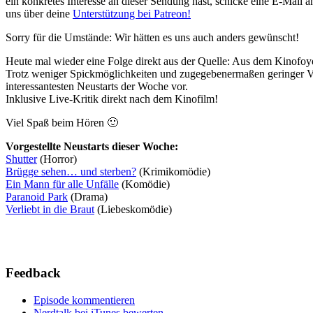
ein konkretes Interesse an dieser Sendung hast, schicke eine E-Mail 
uns über deine
Unterstützung bei Patreon!
Sorry für die Umstände: Wir hätten es uns auch anders gewünscht!
Heute mal wieder eine Folge direkt aus der Quelle: Aus dem Kinofoye
Trotz weniger Spickmöglichkeiten und zugegebenermaßen geringer Vo
interessantesten Neustarts der Woche vor.
Inklusive Live-Kritik direkt nach dem Kinofilm!
Viel Spaß beim Hören 🙂
Vorgestellte Neustarts dieser Woche:
Shutter
(Horror)
Brügge sehen… und sterben?
(Krimikomödie)
Ein Mann für alle Unfälle
(Komödie)
Paranoid Park
(Drama)
Verliebt in die Braut
(Liebeskomödie)
Feedback
Episode kommentieren
Nerdtalk bei iTunes bewerten