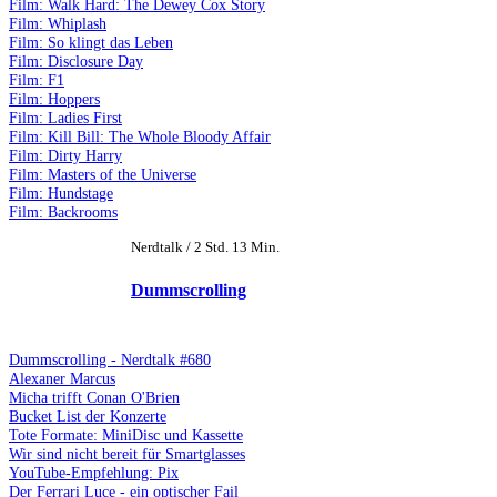
Film: Walk Hard: The Dewey Cox Story
Film: Whiplash
Film: So klingt das Leben
Film: Disclosure Day
Film: F1
Film: Hoppers
Film: Ladies First
Film: Kill Bill: The Whole Bloody Affair
Film: Dirty Harry
Film: Masters of the Universe
Film: Hundstage
Film: Backrooms
Nerdtalk / 2 Std. 13 Min.
Dummscrolling
Dummscrolling - Nerdtalk #680
Alexaner Marcus
Micha trifft Conan O'Brien
Bucket List der Konzerte
Tote Formate: MiniDisc und Kassette
Wir sind nicht bereit für Smartglasses
YouTube-Empfehlung: Pix
Der Ferrari Luce - ein optischer Fail