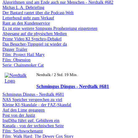
Algorithmen sind am Ende auch nur Menschen - Nerdtalk #682
Michas L.A. Debriefing
Der Bastard rantet über die Podcast-Welt
Letterboxd steht zum Verkauf
Rant an den Kundenservice
Es ist eine weitere Simpsons Prophezeiung eingetreten
Abgesang auf die physischen Medien
Prime Video KI Synchro-Debakel
Das Besucher-Tippspiel ist wieder da
Digger Trailer
Film: Project Hail Mary
Film: Obsession
Serie: Chainsmoker Cat
Nerdtalk / 2 Std. 19 Min.
Schmingus Dingus - Nerdtalk #681
Schmingus Dingus - Nerdtalk #681
NAS Speicher versprechen zu viel
Kleine KI-Skandale - der FAZ-Skandal
Auf den Lime gegangen
Post von der Justiz
IngDiba führt ggf. Gebühren ein
Kanada - von der technischen Seite
Film: Sechswochenamt
Film: Walk Hard: The Dewey Cox Story