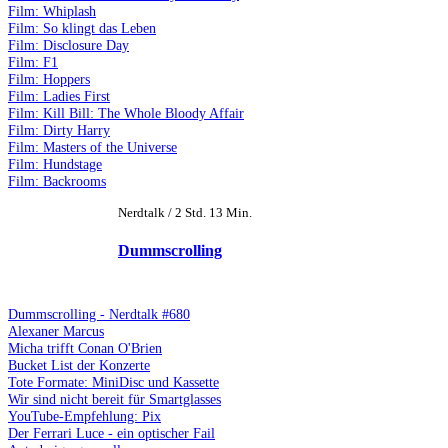
Film: Whiplash
Film: So klingt das Leben
Film: Disclosure Day
Film: F1
Film: Hoppers
Film: Ladies First
Film: Kill Bill: The Whole Bloody Affair
Film: Dirty Harry
Film: Masters of the Universe
Film: Hundstage
Film: Backrooms
Nerdtalk / 2 Std. 13 Min.
Dummscrolling
Dummscrolling - Nerdtalk #680
Alexaner Marcus
Micha trifft Conan O'Brien
Bucket List der Konzerte
Tote Formate: MiniDisc und Kassette
Wir sind nicht bereit für Smartglasses
YouTube-Empfehlung: Pix
Der Ferrari Luce - ein optischer Fail