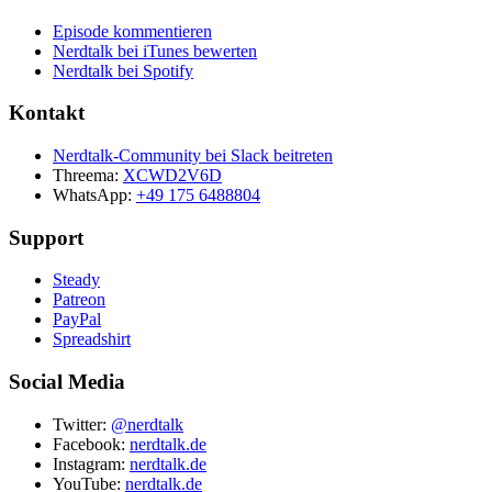
Episode kommentieren
Nerdtalk bei iTunes bewerten
Nerdtalk bei Spotify
Kontakt
Nerdtalk-Community bei Slack beitreten
Threema:
XCWD2V6D
WhatsApp:
+49 175 6488804
Support
Steady
Patreon
PayPal
Spreadshirt
Social Media
Twitter:
@nerdtalk
Facebook:
nerdtalk.de
Instagram:
nerdtalk.de
YouTube:
nerdtalk.de