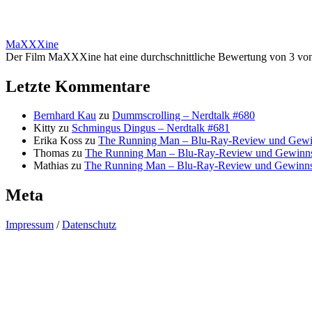
MaXXXine
Der Film MaXXXine hat eine durchschnittliche Bewertung von 3 vo
Letzte Kommentare
Bernhard Kau
zu
Dummscrolling – Nerdtalk #680
Kitty
zu
Schmingus Dingus – Nerdtalk #681
Erika Koss
zu
The Running Man – Blu-Ray-Review und Gewi
Thomas
zu
The Running Man – Blu-Ray-Review und Gewinns
Mathias
zu
The Running Man – Blu-Ray-Review und Gewinns
Meta
Impressum
/
Datenschutz