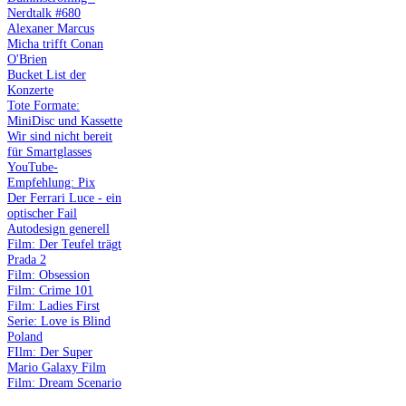
Nerdtalk #680
Alexaner Marcus
Micha trifft Conan
O'Brien
Bucket List der
Konzerte
Tote Formate:
MiniDisc und Kassette
Wir sind nicht bereit
für Smartglasses
YouTube-
Empfehlung: Pix
Der Ferrari Luce - ein
optischer Fail
Autodesign generell
Film: Der Teufel trägt
Prada 2
Film: Obsession
Film: Crime 101
Film: Ladies First
Serie: Love is Blind
Poland
FIlm: Der Super
Mario Galaxy Film
Film: Dream Scenario