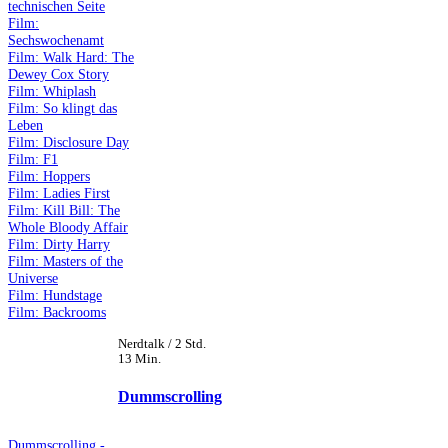
technischen Seite
Film:
Sechswochenamt
Film: Walk Hard: The
Dewey Cox Story
Film: Whiplash
Film: So klingt das
Leben
Film: Disclosure Day
Film: F1
Film: Hoppers
Film: Ladies First
Film: Kill Bill: The
Whole Bloody Affair
Film: Dirty Harry
Film: Masters of the
Universe
Film: Hundstage
Film: Backrooms
Nerdtalk / 2 Std.
13 Min.
Dummscrolling
Dummscrolling -