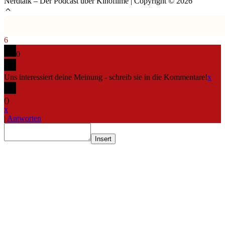
Nerdtalk – Der Podcast über Kinofilme | Copyright © 2026
6
0
Uns interessiert deine Meinung - schreib sie in die Kommentare!
x
(
)
x
|
Antworten
Insert