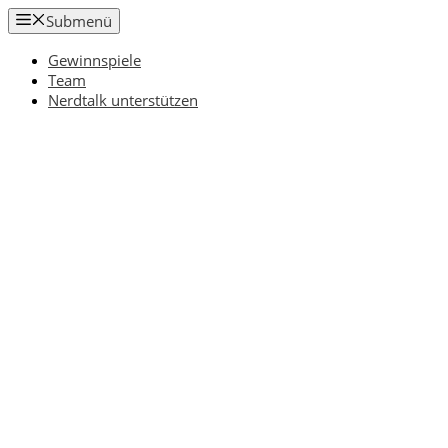
Zum
Submenü
Inhalt
springen
Gewinnspiele
Team
Nerdtalk unterstützen