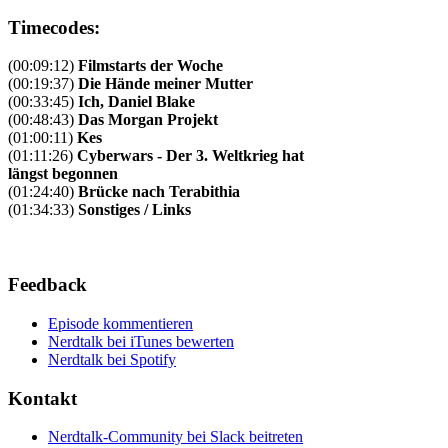
Timecodes:
(00:09:12)
Filmstarts der Woche
(00:19:37)
Die Hände meiner Mutter
(00:33:45)
Ich, Daniel Blake
(00:48:43)
Das Morgan Projekt
(01:00:11)
Kes
(01:11:26)
Cyberwars - Der 3. Weltkrieg hat
längst begonnen
(01:24:40)
Brücke nach Terabithia
(01:34:33)
Sonstiges / Links
Feedback
Episode kommentieren
Nerdtalk bei iTunes bewerten
Nerdtalk bei Spotify
Kontakt
Nerdtalk-Community bei Slack beitreten