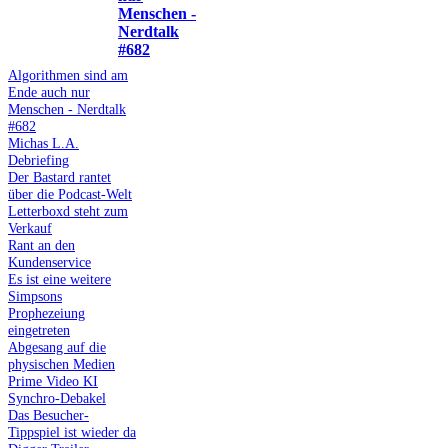
Menschen -
Nerdtalk
#682
Algorithmen sind am
Ende auch nur
Menschen - Nerdtalk
#682
Michas L.A.
Debriefing
Der Bastard rantet
über die Podcast-Welt
Letterboxd steht zum
Verkauf
Rant an den
Kundenservice
Es ist eine weitere
Simpsons
Prophezeiung
eingetreten
Abgesang auf die
physischen Medien
Prime Video KI
Synchro-Debakel
Das Besucher-
Tippspiel ist wieder da