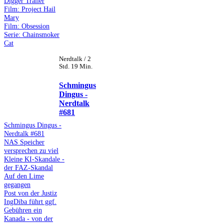
Digger Trailer
Film: Project Hail
Mary
Film: Obsession
Serie: Chainsmoker
Cat
Nerdtalk / 2
Std. 19 Min.
Schmingus
Dingus -
Nerdtalk
#681
Schmingus Dingus -
Nerdtalk #681
NAS Speicher
versprechen zu viel
Kleine KI-Skandale -
der FAZ-Skandal
Auf den Lime
gegangen
Post von der Justiz
IngDiba führt ggf.
Gebühren ein
Kanada - von der