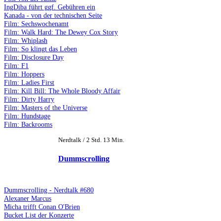
IngDiba führt ggf. Gebühren ein
Kanada - von der technischen Seite
Film: Sechswochenamt
Film: Walk Hard: The Dewey Cox Story
Film: Whiplash
Film: So klingt das Leben
Film: Disclosure Day
Film: F1
Film: Hoppers
Film: Ladies First
Film: Kill Bill: The Whole Bloody Affair
Film: Dirty Harry
Film: Masters of the Universe
Film: Hundstage
Film: Backrooms
Nerdtalk / 2 Std. 13 Min.
Dummscrolling
Dummscrolling - Nerdtalk #680
Alexaner Marcus
Micha trifft Conan O'Brien
Bucket List der Konzerte