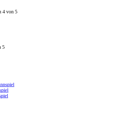
n 4 von 5
n 5
nnspiel
piel
piel