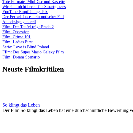
Tote Formate: MiniDisc und Kassette
Wir sind nicht bereit für Smartglasses
YouTube-Empfehlung: Pix
Der Ferrari Luce - ein optischer Fail
Autodesign generell
Film: Der Teufel trägt Prada 2
Film: Obsession
Film: Crime 101
Film: Ladies First
Serie: Love is Blind Poland
FIlm: Der Super Mario Galaxy Film
Film: Dream Scenario
Neuste Filmkritiken
So klingt das Leben
Der Film So klingt das Leben hat eine durchschnittliche Bewertung v