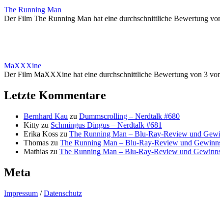
The Running Man
Der Film The Running Man hat eine durchschnittliche Bewertung vo
MaXXXine
Der Film MaXXXine hat eine durchschnittliche Bewertung von 3 vo
Letzte Kommentare
Bernhard Kau
zu
Dummscrolling – Nerdtalk #680
Kitty
zu
Schmingus Dingus – Nerdtalk #681
Erika Koss
zu
The Running Man – Blu-Ray-Review und Gewi
Thomas
zu
The Running Man – Blu-Ray-Review und Gewinns
Mathias
zu
The Running Man – Blu-Ray-Review und Gewinns
Meta
Impressum
/
Datenschutz