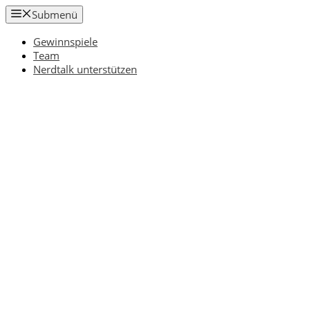
Zum
Submenü
Inhalt
springen
Gewinnspiele
Team
Nerdtalk unterstützen