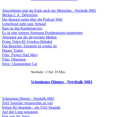
Algorithmen sind am Ende auch nur Menschen - Nerdtalk #682
Michas L.A. Debriefing
Der Bastard rantet über die Podcast-Welt
Letterboxd steht zum Verkauf
Rant an den Kundenservice
Es ist eine weitere Simpsons Prophezeiung eingetreten
Abgesang auf die physischen Medien
Prime Video KI Synchro-Debakel
Das Besucher-Tippspiel ist wieder da
Digger Trailer
Film: Project Hail Mary
Film: Obsession
Serie: Chainsmoker Cat
Nerdtalk / 2 Std. 19 Min.
Schmingus Dingus - Nerdtalk #681
Schmingus Dingus - Nerdtalk #681
NAS Speicher versprechen zu viel
Kleine KI-Skandale - der FAZ-Skandal
Auf den Lime gegangen
Post von der Justiz